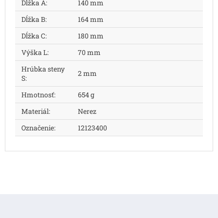
Dĺžka A
:
140 mm
Dĺžka B
:
164 mm
Dĺžka C
:
180 mm
Výška L
:
70 mm
Hrúbka steny
2 mm
S
:
Hmotnosť
:
654 g
Materiál
:
Nerez
Označenie
:
12123400
Z
á