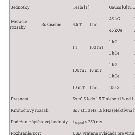
Jednotky
Tesla [T]
Gauss [G] n. O
45 kG
Meracie
Rozlíšenie
4.5 T
1 mT
rozsahy
45 kOe
1 kG
1 T
100 mT
1 kOe
1 kG
100 mT
10 mT
1 kOe
10 mT
1 mT
100 G
Presnosť
Ss ±0.5 % do 1.5 T alebo ±1 % od 1.
Kmitočtový rozsah
Ss / str. 0 Hz …5 kHz (efektívna
Podržanie špičkovej hodnoty
t
> 250 ms
signal
Rozhranie/port
USB, vrátane ovládača pre virtu