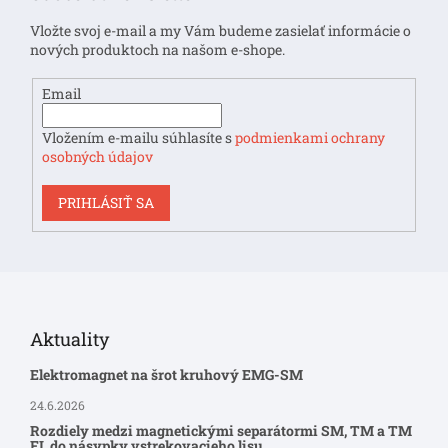
ä
t
Vložte svoj e-mail a my Vám budeme zasielať informácie o
i
nových produktoch na našom e-shope.
e
Email
Vložením e-mailu súhlasíte s
podmienkami ochrany
osobných údajov
PRIHLÁSIŤ SA
Aktuality
Elektromagnet na šrot kruhový EMG-SM
24.6.2026
Rozdiely medzi magnetickými separátormi SM, TM a TM
FL do násypky vstrekovacieho lisu