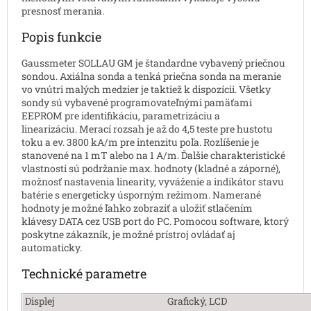
presnosť merania.
Popis funkcie
Gaussmeter SOLLAU GM je štandardne vybavený priečnou
sondou. Axiálna sonda a tenká priečna sonda na meranie
vo vnútri malých medzier je taktiež k dispozícii. Všetky
sondy sú vybavené programovateľnými pamäťami
EEPROM pre identifikáciu, parametrizáciu a
linearizáciu. Merací rozsah je až do 4,5 teste pre hustotu
toku a ev. 3800 kA/m pre intenzitu poľa. Rozlíšenie je
stanovené na 1 mT alebo na 1 A/m. Ďalšie charakteristické
vlastnosti sú podržanie max. hodnoty (kladné a záporné),
možnosť nastavenia linearity, vyváženie a indikátor stavu
batérie s energeticky úsporným režimom. Namerané
hodnoty je možné ľahko zobraziť a uložiť stlačením
klávesy DATA cez USB port do PC. Pomocou software, ktorý
poskytne zákazník, je možné prístroj ovládať aj
automaticky.
Technické parametre
Displej
Grafický, LCD