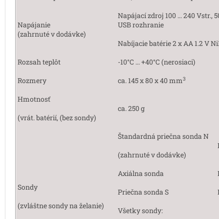
Napájací zdroj 100 ... 240 Vstr., 
Napájanie
USB rozhranie
(zahrnuté v dodávke)
Nabíjacie batérie 2 x AA 1.2 V 
Rozsah teplôt
-10°C ... +40°C (nerosiaci)
3
Rozmery
ca. 145 x 80 x 40 mm
Hmotnosť
ca. 250 g
(vrát. batérií, (bez sondy)
Štandardná priečna sonda N
(zahrnuté v dodávke)
Axiálna sonda
Sondy
Priečna sonda S
(zvláštne sondy na želanie)
Všetky sondy: