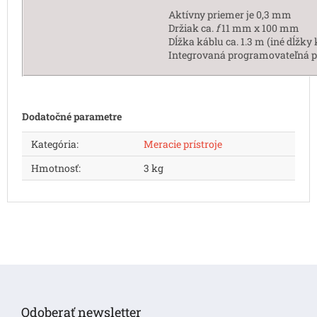
Aktívny priemer je 0,3 mm
Držiak ca.
f
11 mm x 100 mm
Dĺžka káblu ca. 1.3 m (iné dĺžky k
Integrovaná programovateľná
Dodatočné parametre
Kategória
:
Meracie prístroje
Hmotnosť
:
3 kg
Z
á
p
Odoberať newsletter