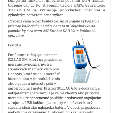
Kompletná funkčnosť umožnená použitím len 4 tlačidiel.
Uloženie dát do PC stlačením tlačidla DATA. Gaussmeter
SOLLAU GM sa vyznačuje jednoduchou obsluhou a
výhodným pomerom cena/výkon.
Uvedená cena je bez kalibrácie. Ak si prajete vykonať na
prístroji kalibráciu, napíšte nám to pri objednávke do
poznámky a za cenu 247 Eur bez DPH Vám kalibráciu
spravíme.
Použitie
Ponúkame ručný gaussmeter
SOLLAU GM, ktorý sa používa na
meranie rovnosmerných a
striedavých magnetických polí.
Hodnoty, ktoré sa dajú merať sú
hustota toku v jednotkách tesla
alebo gauss a intenzita poľa v
ampéroch na 1 meter. Prístroj SOLLAU GM je dodávaný s
nabíjateľnými batériami a je veľmi vhodný ako príručné
meradlo. Pre neprenosné použitie je vybavený napájacím
zdrojom a USB káblom (zahrnutý v dodávke), ktorý
súčasne slúži ako nabíjačka batérií. V oboch prípadoch s
niekoľkými vstavanými funkciami vykazuje vysokú