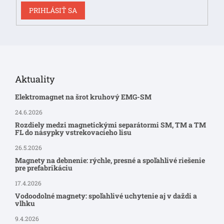
PRIHLÁSIŤ SA
Aktuality
Elektromagnet na šrot kruhový EMG-SM
24.6.2026
Rozdiely medzi magnetickými separátormi SM, TM a TM
FL do násypky vstrekovacieho lisu
26.5.2026
Magnety na debnenie: rýchle, presné a spoľahlivé riešenie
pre prefabrikáciu
17.4.2026
Vodoodolné magnety: spoľahlivé uchytenie aj v daždi a
vlhku
9.4.2026