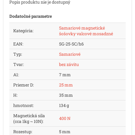
Popis produktu nie je dostupný
Dodatočné parametre
Samariové magnetické
Kategória
:
šošovky valcové mosadzné
EAN
:
SG-25-SC/h6
Typ
:
Samariové
Tvar
:
bez závitu
A1
:
7 mm
Priemer D
:
25 mm
H
:
35 mm
hmotnost
:
134 g
Magnetická sila
400 N
(cca 1kg ~ 10N)
:
Rozestup
:
5 mm