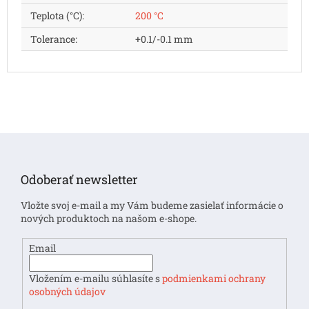
Teplota (°C)
:
200 °C
Tolerance
:
+0.1/-0.1 mm
Z
á
p
Odoberať newsletter
ä
t
Vložte svoj e-mail a my Vám budeme zasielať informácie o
i
nových produktoch na našom e-shope.
e
Email
Vložením e-mailu súhlasíte s
podmienkami ochrany
osobných údajov