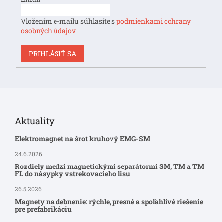
Vložením e-mailu súhlasíte s
podmienkami ochrany
osobných údajov
PRIHLÁSIŤ SA
Aktuality
Elektromagnet na šrot kruhový EMG-SM
24.6.2026
Rozdiely medzi magnetickými separátormi SM, TM a TM
FL do násypky vstrekovacieho lisu
26.5.2026
Magnety na debnenie: rýchle, presné a spoľahlivé riešenie
pre prefabrikáciu