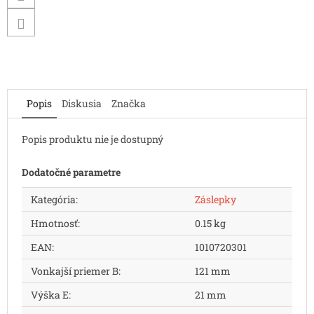
Popis
Diskusia
Značka
Popis produktu nie je dostupný
Dodatočné parametre
Kategória
:
Záslepky
Hmotnosť
:
0.15 kg
EAN
:
1010720301
Vonkajší priemer B
:
121 mm
Výška E
:
21 mm