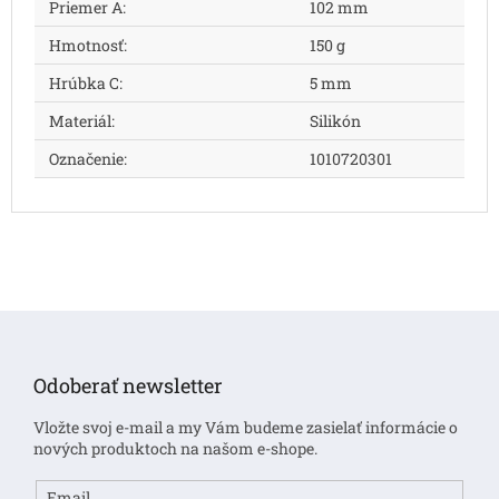
Priemer A
:
102 mm
Hmotnosť
:
150 g
Hrúbka C
:
5 mm
Materiál
:
Silikón
Označenie
:
1010720301
Z
á
p
Odoberať newsletter
ä
t
Vložte svoj e-mail a my Vám budeme zasielať informácie o
i
nových produktoch na našom e-shope.
e
Email