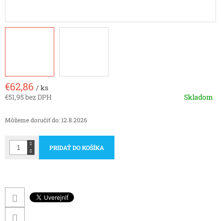
€62,86
/ ks
€51,95 bez DPH
Skladom
Jednotková
cena:
Môžeme doručiť do:
12.8.2026
PRIDAŤ DO KOŠÍKA