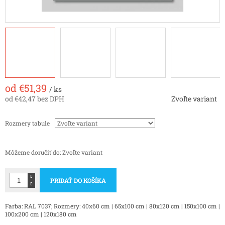
od
€51,39
/ ks
od
€42,47
bez DPH
Zvoľte variant
Jednotková
cena:
Rozmery tabule
Môžeme doručiť do:
Zvoľte variant
PRIDAŤ DO KOŠÍKA
Farba: RAL 7037; Rozmery: 40x60 cm | 65x100 cm | 80x120 cm | 150x100 cm |
100x200 cm | 120x180 cm