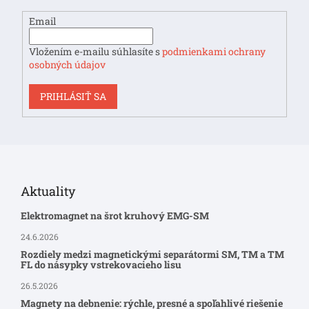
e
Email
Vložením e-mailu súhlasíte s
podmienkami ochrany
osobných údajov
PRIHLÁSIŤ SA
Aktuality
Elektromagnet na šrot kruhový EMG-SM
24.6.2026
Rozdiely medzi magnetickými separátormi SM, TM a TM
FL do násypky vstrekovacieho lisu
26.5.2026
Magnety na debnenie: rýchle, presné a spoľahlivé riešenie