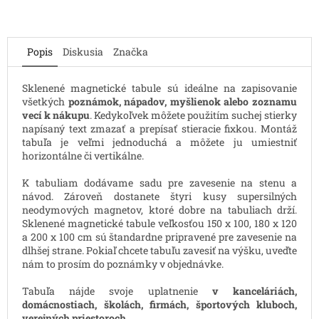
Popis
Diskusia
Značka
Sklenené magnetické tabule sú ideálne na zapisovanie
všetkých
poznámok, nápadov, myšlienok alebo zoznamu
vecí k nákupu
. Kedykoľvek môžete použitím suchej stierky
napísaný text zmazať a prepísať stieracie fixkou. Montáž
tabuľa je veľmi jednoduchá a môžete ju umiestniť
horizontálne či vertikálne.
K tabuliam dodávame sadu pre zavesenie na stenu a
návod. Zároveň dostanete štyri kusy supersilných
neodymových magnetov, ktoré dobre na tabuliach drží.
Sklenené magnetické tabule veľkosťou 150 x 100, 180 x 120
a 200 x 100 cm sú štandardne pripravené pre zavesenie na
dlhšej strane. Pokiaľ chcete tabuľu zavesiť na výšku, uveďte
nám to prosím do poznámky v objednávke.
Tabuľa nájde svoje uplatnenie
v kanceláriách,
domácnostiach, školách, firmách, športových kluboch,
verejných priestoroch ...