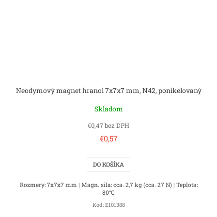
Neodymový magnet hranol 7x7x7 mm, N42, ponikelovaný
Skladom
€0,47 bez DPH
€0,57
DO KOŠÍKA
Rozmery: 7x7x7 mm | Magn. sila: cca. 2,7 kg (cca. 27 N) | Teplota:
80°C
Kód:
E101388