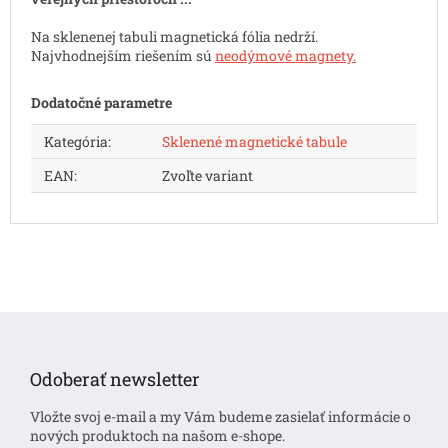
Na sklenenej tabuli magnetická fólia nedrží.
Najvhodnejším riešením sú
neodýmové magnety.
Dodatočné parametre
Kategória
:
Sklenené magnetické tabule
EAN
:
Zvoľte variant
Z
á
p
Odoberať newsletter
ä
t
Vložte svoj e-mail a my Vám budeme zasielať informácie o
i
nových produktoch na našom e-shope.