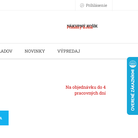
Prihlásenie
NÁKUPNÝ KOŠÍK
Prázdny košík
LADOV
NOVINKY
VÝPREDAJ
Na objednávku do 4
pracovných dní
KA