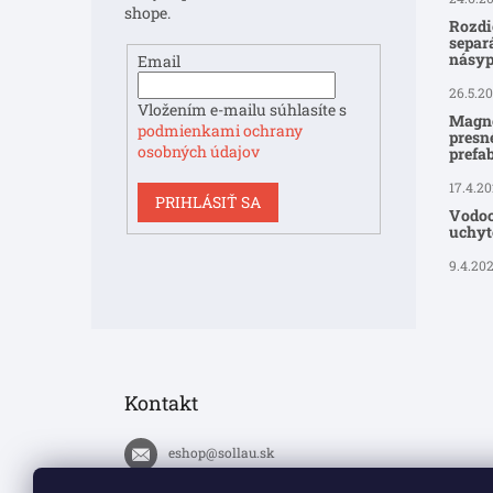
shope.
Rozdi
separ
násyp
Email
26.5.2
Vložením e-mailu súhlasíte s
Magne
podmienkami ochrany
presné
osobných údajov
prefa
17.4.2
PRIHLÁSIŤ SA
Vodoo
uchyte
9.4.20
Kontakt
eshop
@
sollau.sk