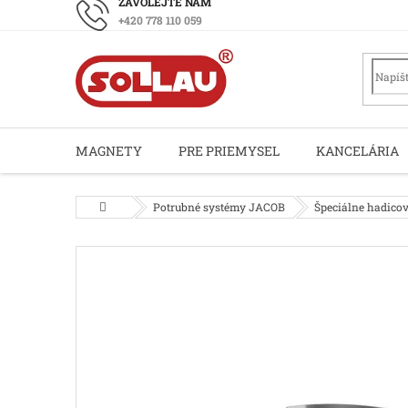
Prejsť
+420 778 110 059
na
obsah
MAGNETY
PRE PRIEMYSEL
KANCELÁRIA
Domov
Potrubné systémy JACOB
Špeciálne hadico