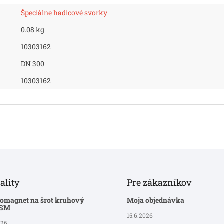
Špeciálne hadicové svorky
0.08 kg
10303162
DN 300
10303162
ality
Pre zákazníkov
romagnet na šrot kruhový
Moja objednávka
-SM
15.6.2026
026