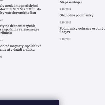
Mapa e-shopu
ely medzi magnetickými
átormi SM, TM a TM FL do
9.10.2019
ky vstrekovacieho lisu
Obchodné podmienky
026
9.10.2019
ty na debnenie: rýchle,
Podmienky ochrany osobný
 a spoľahlivé riešenie pre
údajov
brikáciu
9.10.2019
026
dolné magnety: spoľahlivé
nie aj v daždi a vlhku
26