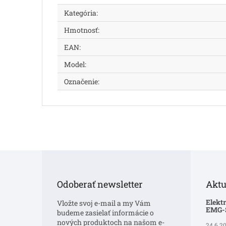
Kategória
:
Hmotnosť
:
EAN
:
Model
:
Označenie
:
Z
á
p
Odoberať newsletter
Aktu
ä
t
Elekt
Vložte svoj e-mail a my Vám
i
EMG
budeme zasielať informácie o
e
nových produktoch na našom e-
24.6.2