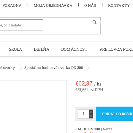
PORADNA
MOJA OBJEDNÁVKA
O NÁS
KONTAKTY
HĽADAŤ
ŠKOLA
DIELŇA
DOMÁCNOSŤ
PRE LOVCA POK
vé svorky
Špeciálna hadicová svorka DN 300
€62,37
/ ks
€51,55 bez DPH
Jednotková
cena:
PRIDAŤ DO KOŠÍ
JACOB DN 300 | Nerez