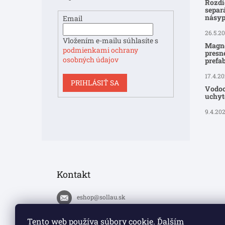
Rozdi
separ
násyp
Email
26.5.2
Vložením e-mailu súhlasíte s
Magne
podmienkami ochrany
presné
osobných údajov
prefa
17.4.2
PRIHLÁSIŤ SA
Vodoo
uchyte
9.4.20
Kontakt
eshop
@
sollau.sk
+420 778 110 059
Tento web používa súbory cookie. Ďalším