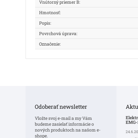
Vnútorný priemer B
:
Hmotnosť
:
Popis
:
Povrchová úprava
:
Označenie
:
Z
á
p
Odoberať newsletter
Aktu
ä
t
Elekt
Vložte svoj e-mail a my Vám
i
EMG
budeme zasielať informácie o
e
nových produktoch na našom e-
24.6.2
shope.