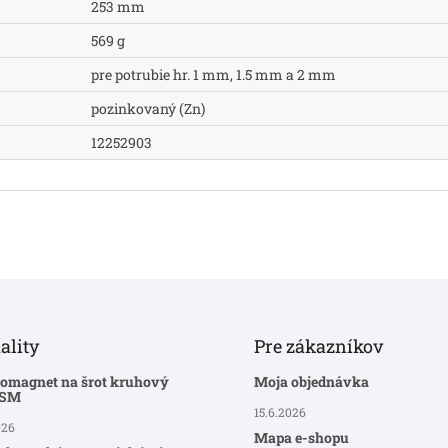
253 mm
569 g
pre potrubie hr. 1 mm, 1.5 mm a 2 mm
pozinkovaný (Zn)
12252903
ality
Pre zákazníkov
romagnet na šrot kruhový
Moja objednávka
-SM
15.6.2026
026
Mapa e-shopu