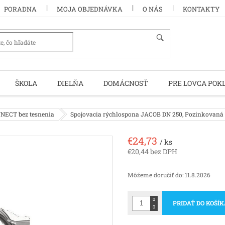
PORADNA
MOJA OBJEDNÁVKA
O NÁS
KONTAKTY
HĽADAŤ
ŠKOLA
DIELŇA
DOMÁCNOSŤ
PRE LOVCA POK
NECT bez tesnenia
Spojovacia rýchlospona JACOB DN 250, Pozinkovaná
€24,73
/ ks
€20,44 bez DPH
Jednotková
cena:
Môžeme doručiť do:
11.8.2026
PRIDAŤ DO KOŠÍ