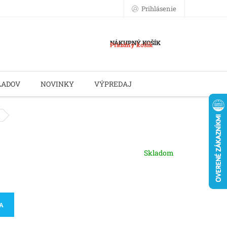
Prihlásenie
NÁKUPNÝ KOŠÍK
Prázdny košík
LADOV
NOVINKY
VÝPREDAJ
Skladom
KA