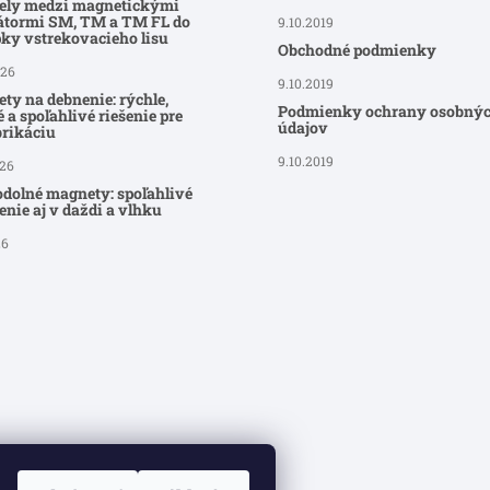
ely medzi magnetickými
átormi SM, TM a TM FL do
9.10.2019
ky vstrekovacieho lisu
Obchodné podmienky
026
9.10.2019
ty na debnenie: rýchle,
Podmienky ochrany osobný
 a spoľahlivé riešenie pre
údajov
brikáciu
9.10.2019
026
dolné magnety: spoľahlivé
nie aj v daždi a vlhku
26