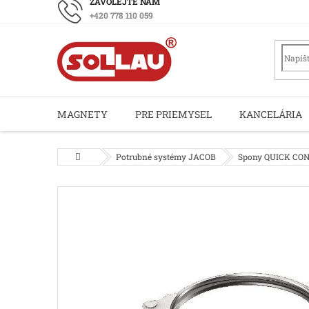
Prejsť
+420 778 110 059
na
obsah
MAGNETY
PRE PRIEMYSEL
KANCELÁRIA
Domov
Potrubné systémy JACOB
Spony QUICK CON