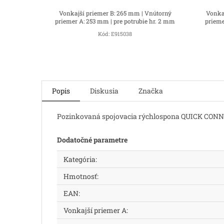
Vonkajší priemer B: 265 mm | Vnútorný
Vonka
priemer A: 253 mm | pre potrubie hr. 2 mm
prieme
Kód:
E915038
Popis
Diskusia
Značka
Pozinkovaná spojovacia rýchlospona QUICK CONN
Dodatočné parametre
Kategória
:
Hmotnosť
:
EAN
:
Vonkajší priemer A
: