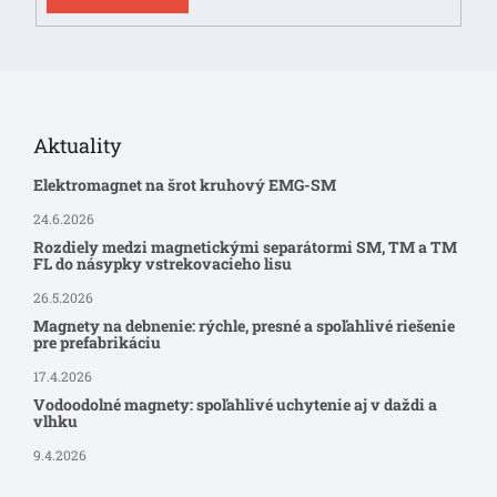
Aktuality
Elektromagnet na šrot kruhový EMG-SM
24.6.2026
Rozdiely medzi magnetickými separátormi SM, TM a TM
FL do násypky vstrekovacieho lisu
26.5.2026
Magnety na debnenie: rýchle, presné a spoľahlivé riešenie
pre prefabrikáciu
17.4.2026
Vodoodolné magnety: spoľahlivé uchytenie aj v daždi a
vlhku
9.4.2026