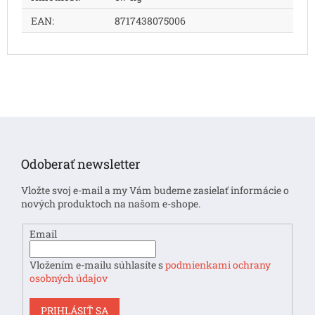
EAN
:
8717438075006
Z
á
p
Odoberať newsletter
ä
t
Vložte svoj e-mail a my Vám budeme zasielať informácie o
i
nových produktoch na našom e-shope.
e
Email
Vložením e-mailu súhlasíte s
podmienkami ochrany
osobných údajov
PRIHLÁSIŤ SA