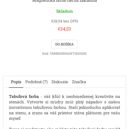
Magnetická farba čierna základná
Skladom
€28,54 bez DPH
€34,53
DO KOŠÍKA
Kód:
VMBR005PAINT0002000
Popis
Podobné (7)
Diskusia
Značka
Tabuľová farba
- váš kľúč k neobmedzenej kreativite na
stenách. Vytvorte si múdry múr plný nápadov s našou
inovatívnou tabuľovou farbou. Stačí jednoducho aplikovať
na stenu, a zrazu sa váš priestor stáva plátnom pre vašu
myseľ.