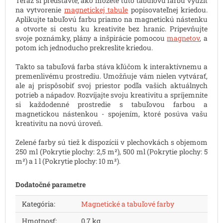
Teraz si predstavte, ako môžete túto tabuľovú farbu využiť
na vytvorenie
magnetickej tabule
popisovateľnej kriedou.
Aplikujte tabuľovú farbu priamo na magnetickú nástenku
a otvorte si cestu ku kreativite bez hraníc. Pripevňujte
svoje poznámky, plány a inšpirácie pomocou
magnetov
, a
potom ich jednoducho prekreslite kriedou.
Takto sa tabuľová farba stáva kľúčom k interaktívnemu a
premenlivému prostrediu. Umožňuje vám nielen vytvárať,
ale aj prispôsobiť svoj priestor podľa vašich aktuálnych
potrieb a nápadov. Rozvíjajte svoju kreativitu a spríjemnite
si každodenné prostredie s tabuľovou farbou a
magnetickou nástenkou - spojením, ktoré posúva vašu
kreativitu na novú úroveň.
Zelené farby sú tiež k dispozícii v plechovkách s objemom
250 ml (Pokrytie plochy: 2,5 m²), 500 ml (Pokrytie plochy: 5
m²) a 1 l (Pokrytie plochy: 10 m²).
Dodatočné parametre
Kategória
:
Magnetické a tabuľové farby
Hmotnosť
:
0.7 kg