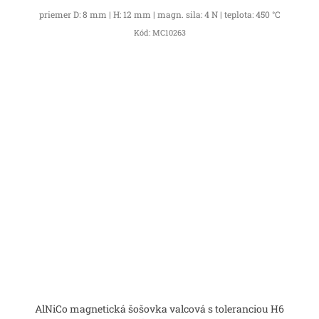
priemer D: 8 mm | H: 12 mm | magn. sila: 4 N | teplota: 450 °C
Kód:
MC10263
AlNiCo magnetická šošovka valcová s toleranciou H6