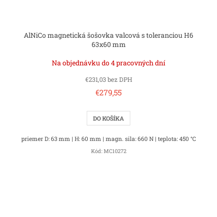
AlNiCo magnetická šošovka valcová s toleranciou H6
63x60 mm
Na objednávku do 4 pracovných dní
€231,03 bez DPH
€279,55
DO KOŠÍKA
priemer D: 63 mm | H: 60 mm | magn. sila: 660 N | teplota: 450 °C
Kód:
MC10272