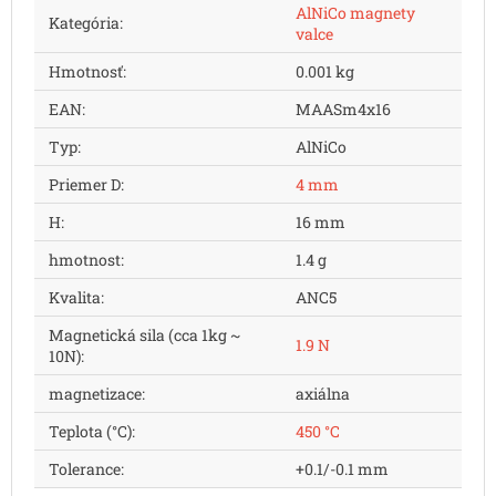
AlNiCo magnety
Kategória
:
valce
Hmotnosť
:
0.001 kg
EAN
:
MAASm4x16
Typ
:
AlNiCo
Priemer D
:
4 mm
H
:
16 mm
hmotnost
:
1.4 g
Kvalita
:
ANC5
Magnetická sila (cca 1kg ~
1.9 N
10N)
:
magnetizace
:
axiálna
Teplota (°C)
:
450 °C
Tolerance
:
+0.1/-0.1 mm