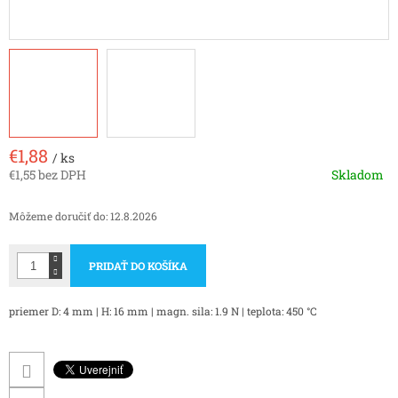
€1,88
/ ks
€1,55 bez DPH
Skladom
Jednotková
cena:
Môžeme doručiť do:
12.8.2026
PRIDAŤ DO KOŠÍKA
priemer D: 4 mm | H: 16 mm | magn. sila: 1.9 N | teplota: 450 °C