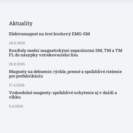
Aktuality
Elektromagnet na šrot kruhový EMG-SM
24.6.2026
Rozdiely medzi magnetickými separátormi SM, TM a TM
FL do násypky vstrekovacieho lisu
26.5.2026
Magnety na debnenie: rýchle, presné a spoľahlivé riešenie
pre prefabrikáciu
17.4.2026
Vodoodolné magnety: spoľahlivé uchytenie aj v daždi a
vlhku
9.4.2026