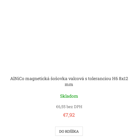
AlNiCo magnetická šošovka valcová s toleranciou H6 8x12
mm
Skladom
€6,55 bez DPH
€7,92
DO KOŠÍKA