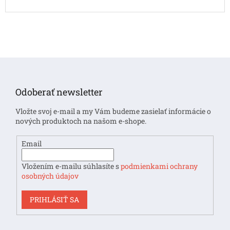
Z
á
p
Odoberať newsletter
ä
t
Vložte svoj e-mail a my Vám budeme zasielať informácie o
i
nových produktoch na našom e-shope.
e
Email
Vložením e-mailu súhlasíte s
podmienkami ochrany
osobných údajov
PRIHLÁSIŤ SA