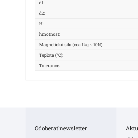
d1
:
d2
:
H
:
hmotnost
:
Magnetická sila (cca 1kg ~ 10N)
:
Teplota (°C)
:
Tolerance
:
Z
á
p
Odoberať newsletter
Aktu
ä
t