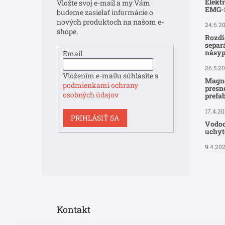
Elekt
Vložte svoj e-mail a my Vám
i
EMG
budeme zasielať informácie o
e
nových produktoch na našom e-
24.6.2
shope.
Rozdi
separ
násyp
Email
26.5.2
Vložením e-mailu súhlasíte s
Magne
podmienkami ochrany
presné
osobných údajov
prefa
17.4.2
PRIHLÁSIŤ SA
Vodoo
uchyte
9.4.20
Kontakt