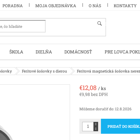
PORADNA
MOJA OBJEDNÁVKA
O NÁS
KONTAKTY
HĽADAŤ
ŠKOLA
DIELŇA
DOMÁCNOSŤ
PRE LOVCA POK
šošovky
Feritové šošovky s dierou
Feritová magnetická šošovka nere
€12,08
/ ks
€9,98 bez DPH
Jednotková
cena:
Môžeme doručiť do:
12.8.2026
PRIDAŤ DO KOŠÍ