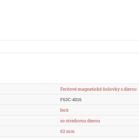
Feritové magnetické šošovky s dierou
F63C-4016
ferit
so stredovou dierou
63 mm