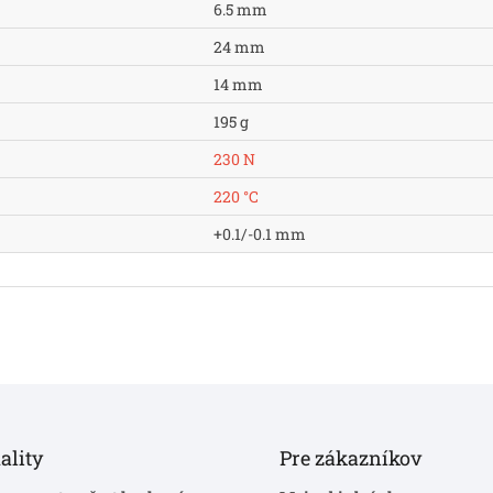
6.5 mm
24 mm
14 mm
195 g
230 N
220 °C
+0.1/-0.1 mm
ality
Pre zákazníkov