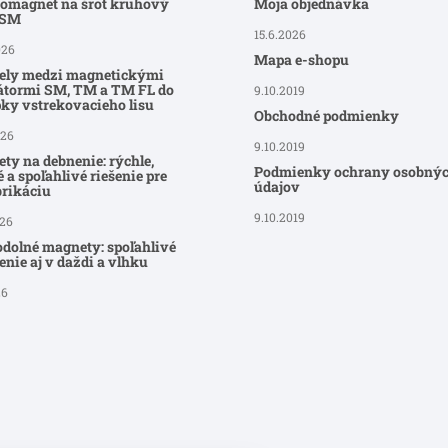
romagnet na šrot kruhový
Moja objednávka
-SM
15.6.2026
026
Mapa e-shopu
ely medzi magnetickými
átormi SM, TM a TM FL do
9.10.2019
ky vstrekovacieho lisu
Obchodné podmienky
026
9.10.2019
ty na debnenie: rýchle,
Podmienky ochrany osobný
 a spoľahlivé riešenie pre
údajov
brikáciu
9.10.2019
026
dolné magnety: spoľahlivé
nie aj v daždi a vlhku
26