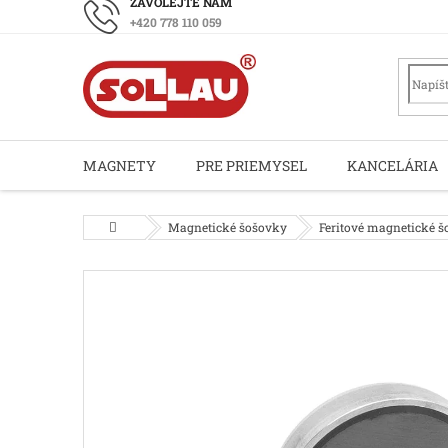
Prejsť
+420 778 110 059
na
obsah
MAGNETY
PRE PRIEMYSEL
KANCELÁRIA
Domov
Magnetické šošovky
Feritové magnetické 