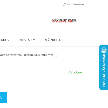
Prihlásenie
NÁKUPNÝ KOŠÍK
Prázdny košík
LADOV
NOVINKY
VÝPREDAJ
zová so stredovou dierou 63x6.5x14 mm
Skladom
KA