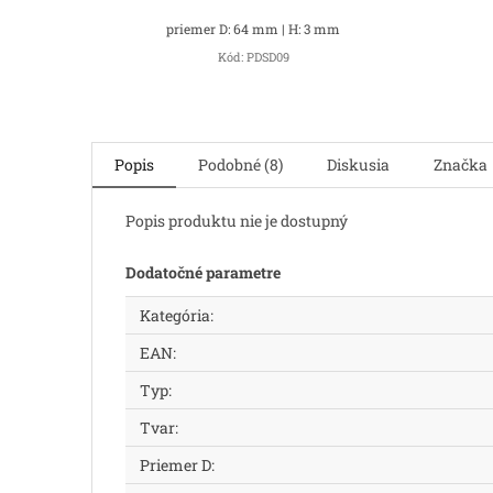
priemer D: 64 mm | H: 3 mm
Kód:
PDSD09
Popis
Podobné (8)
Diskusia
Značka
Popis produktu nie je dostupný
Dodatočné parametre
Kategória
:
EAN
:
Typ
:
Tvar
:
Priemer D
: