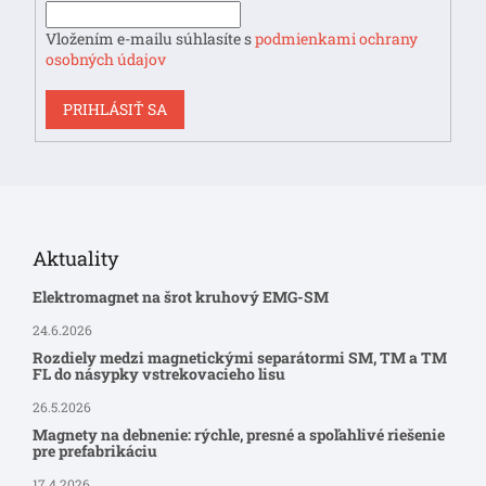
Vložením e-mailu súhlasíte s
podmienkami ochrany
osobných údajov
PRIHLÁSIŤ SA
Aktuality
Elektromagnet na šrot kruhový EMG-SM
24.6.2026
Rozdiely medzi magnetickými separátormi SM, TM a TM
FL do násypky vstrekovacieho lisu
26.5.2026
Magnety na debnenie: rýchle, presné a spoľahlivé riešenie
pre prefabrikáciu
17.4.2026