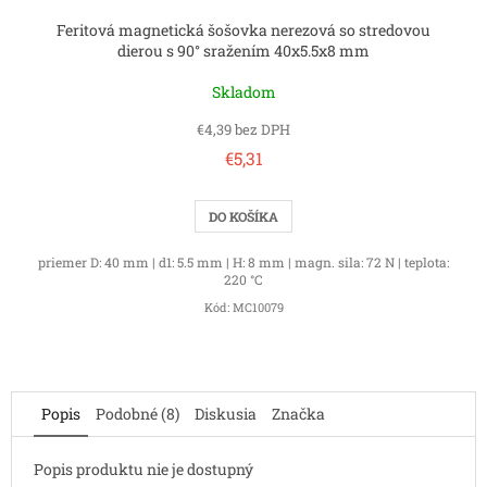
Feritová magnetická šošovka nerezová so stredovou
dierou s 90° sražením 40x5.5x8 mm
Skladom
€4,39 bez DPH
€5,31
DO KOŠÍKA
priemer D: 40 mm | d1: 5.5 mm | H: 8 mm | magn. sila: 72 N | teplota:
220 °C
Kód:
MC10079
Popis
Podobné (8)
Diskusia
Značka
Popis produktu nie je dostupný