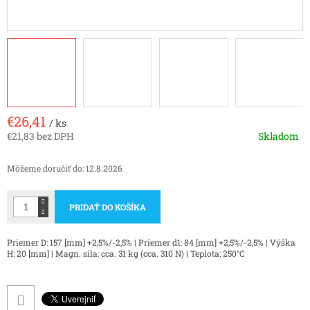
€26,41
/ ks
€21,83 bez DPH
Skladom
Jednotková
cena:
Môžeme doručiť do:
12.8.2026
PRIDAŤ DO KOŠÍKA
Priemer D: 157 [mm] +2,5%/-2,5% | Priemer d1: 84 [mm] +2,5%/-2,5% | Výška
H: 20 [mm] | Magn. sila: cca. 31 kg (cca. 310 N) | Teplota: 250°C