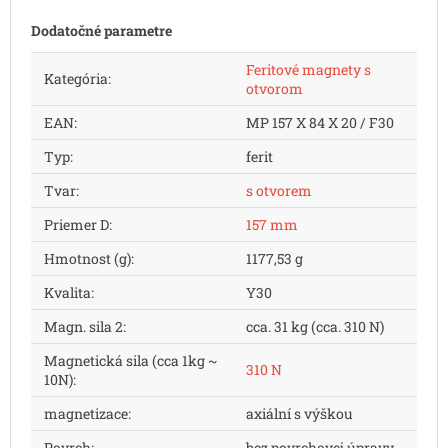
Dodatočné parametre
Feritové magnety s
Kategória
:
otvorom
EAN
:
MP 157 X 84 X 20 / F30
Typ
:
ferit
Tvar
:
s otvorem
Priemer D
:
157 mm
Hmotnost (g)
:
1177,53 g
Kvalita
:
Y30
Magn. sila 2
:
cca. 31 kg (cca. 310 N)
Magnetická sila (cca 1kg ~
310 N
10N)
:
magnetizace
:
axiální s výškou
Povrch
:
bez povrchovej úpravy