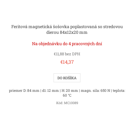
Feritová magnetická šošovka poplastovaná so stredovou
dierou 84x12x20 mm
Na objednávku do 4 pracovných dní
€11,88 bez DPH
€14,37
DO KOŠÍKA
priemer D: 84 mm | d1: 12 mm | H: 20 mm | magn. sila: 650 N | teplota:
60 °C
Kód:
MC10089