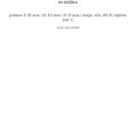
DO KOŠÍKA
priemer D: 50 mm | d1: 8.5 mm | H: 10 mm | magn. sila: 180 N | teplota:
200 °C
Kód:
MC10080