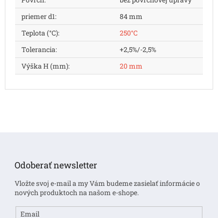
priemer d1
:
84 mm
Teplota (°C)
:
250°C
Tolerancia
:
+2,5%/-2,5%
Výška H (mm)
:
20 mm
Z
á
p
Odoberať newsletter
ä
t
Vložte svoj e-mail a my Vám budeme zasielať informácie o
i
nových produktoch na našom e-shope.
e
Email