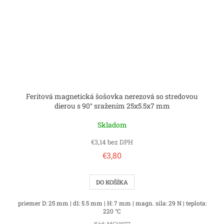
Feritová magnetická šošovka nerezová so stredovou
dierou s 90° sražením 25x5.5x7 mm
Skladom
€3,14 bez DPH
€3,80
DO KOŠÍKA
priemer D: 25 mm | d1: 5.5 mm | H: 7 mm | magn. sila: 29 N | teplota:
220 °C
Kód:
MC10077