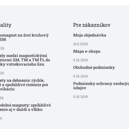
ality
Pre zákazníkov
romagnet na šrot kruhový
Moja objednávka
-SM
15.6.2026
026
Mapa e-shopu
ely medzi magnetickými
átormi SM, TM a TM FL do
9.10.2019
ky vstrekovacieho lisu
Obchodné podmienky
026
9.10.2019
ty na debnenie: rýchle,
Podmienky ochrany osobný
 a spoľahlivé riešenie pre
údajov
brikáciu
9.10.2019
026
dolné magnety: spoľahlivé
nie aj v daždi a vlhku
26