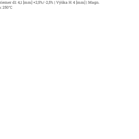
riemer d1: 4,1 [mm] +2,5%/-2,5% | Výška H: 4 [mm] | Magn.
a: 250°C