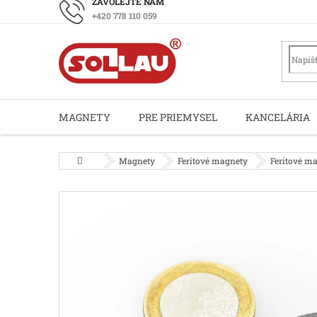
Prejsť
+420 778 110 059
na
obsah
MAGNETY
PRE PRIEMYSEL
KANCELÁRIA
Domov
Magnety
Feritové magnety
Feritové m