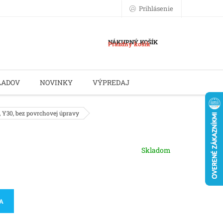
Prihlásenie
NÁKUPNÝ KOŠÍK
Prázdny košík
LADOV
NOVINKY
VÝPREDAJ
, Y30, bez povrchovej úpravy
Skladom
KA