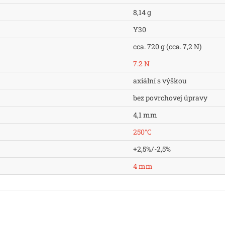
8,14 g
Y30
cca. 720 g (cca. 7,2 N)
7.2 N
axiální s výškou
bez povrchovej úpravy
4,1 mm
250°C
+2,5%/-2,5%
4 mm