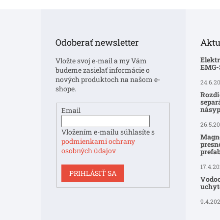
Z
á
p
Odoberať newsletter
Aktu
ä
t
Elekt
Vložte svoj e-mail a my Vám
i
EMG
budeme zasielať informácie o
e
nových produktoch na našom e-
24.6.2
shope.
Rozdi
separ
násyp
Email
26.5.2
Vložením e-mailu súhlasíte s
Magne
podmienkami ochrany
presné
osobných údajov
prefa
17.4.2
PRIHLÁSIŤ SA
Vodoo
uchyte
9.4.20