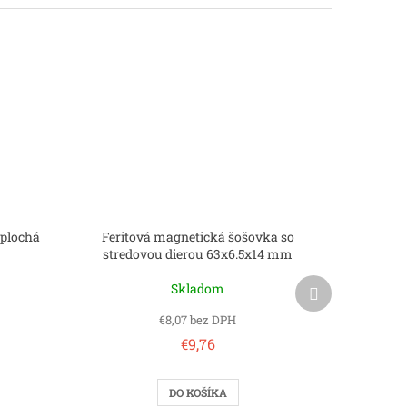
 plochá
Feritová magnetická šošovka so
stredovou dierou 63x6.5x14 mm
Ďalší
Skladom
produkt
€8,07 bez DPH
€9,76
DO KOŠÍKA