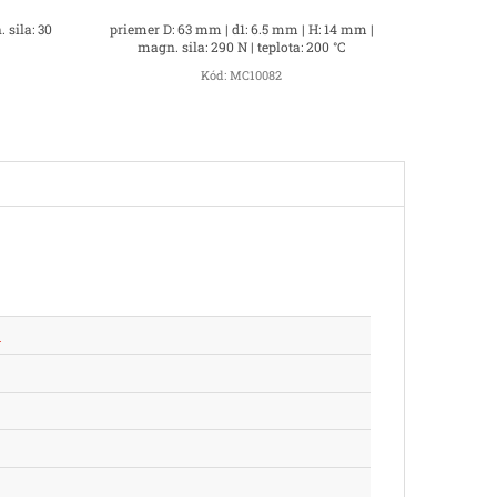
 sila: 30
priemer D: 63 mm | d1: 6.5 mm | H: 14 mm |
magn. sila: 290 N | teplota: 200 °C
Kód:
MC10082
m