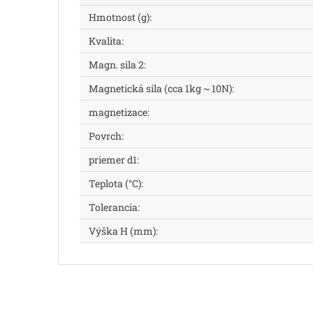
Hmotnost (g)
:
Kvalita
:
Magn. sila 2
:
Magnetická sila (cca 1kg ~ 10N)
:
magnetizace
:
Povrch
:
priemer d1
:
Teplota (°C)
:
Tolerancia
:
Výška H (mm)
: