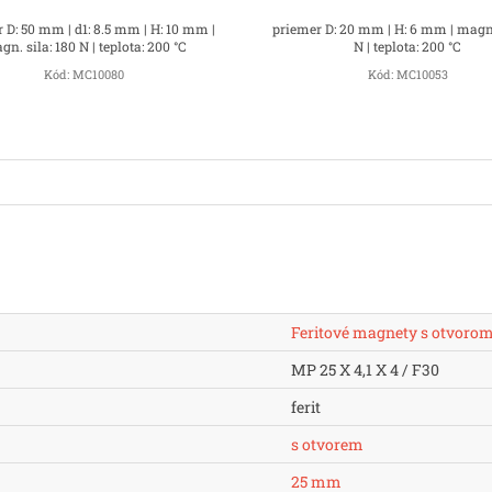
 D: 50 mm | d1: 8.5 mm | H: 10 mm |
priemer D: 20 mm | H: 6 mm | magn.
n. sila: 180 N | teplota: 200 °C
N | teplota: 200 °C
Kód:
MC10080
Kód:
MC10053
Feritové magnety s otvoro
MP 25 X 4,1 X 4 / F30
ferit
s otvorem
25 mm