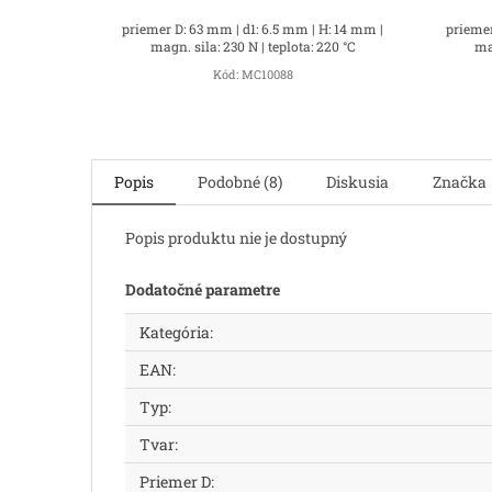
priemer D: 63 mm | d1: 6.5 mm | H: 14 mm |
priemer
magn. sila: 230 N | teplota: 220 °C
mag
Kód:
MC10088
Popis
Podobné (8)
Diskusia
Značka
Popis produktu nie je dostupný
Dodatočné parametre
Kategória
:
EAN
:
Typ
:
Tvar
:
Priemer D
: