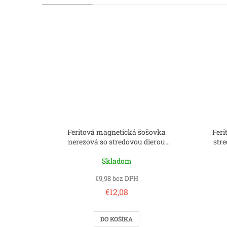
Feritová magnetická šošovka
Feri
nerezová so stredovou dierou
str
63x6.5x14 mm
Skladom
€9,98 bez DPH
€12,08
DO KOŠÍKA