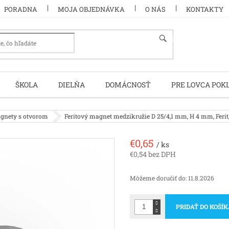
PORADNA
MOJA OBJEDNÁVKA
O NÁS
KONTAKTY
HĽADAŤ
ŠKOLA
DIELŇA
DOMÁCNOSŤ
PRE LOVCA POK
agnety s otvorom
Feritový magnet medzikružie D 25/4,1 mm, H 4 mm, Ferit
€0,65
/ ks
€0,54 bez DPH
Jednotková
cena:
Môžeme doručiť do:
11.8.2026
PRIDAŤ DO KOŠÍ