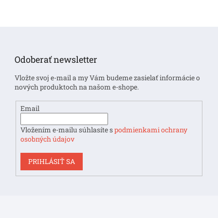
Z
á
p
Odoberať newsletter
ä
t
Vložte svoj e-mail a my Vám budeme zasielať informácie o
i
nových produktoch na našom e-shope.
e
Email
Vložením e-mailu súhlasíte s
podmienkami ochrany
osobných údajov
PRIHLÁSIŤ SA