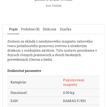
Kód:
PDSD08
Popis
Podobné (8)
Diskusia
Značka
Zostava sa skladá z neodymového magnetu valcového
tvaru potiahnutého gumovou vrstvou a stredovým
driekom s vonkajším závitom. Túto zostavu ponúkame v
štyroch rôznych priemeroch a dvoch farebných
prevedeniach (čierna a biela).
Dodatočné parametre
Pogumované
Kategória
:
magnety
Hmotnosť
:
0.09 kg
EAN
:
HAMAG-F/KH