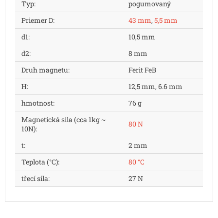
Typ
:
pogumovaný
Priemer D
:
43 mm
,
5,5 mm
d1
:
10,5 mm
d2
:
8 mm
Druh magnetu
:
Ferit FeB
H
:
12,5 mm, 6.6 mm
hmotnost
:
76 g
Magnetická sila (cca 1kg ~
80 N
10N)
:
t
:
2 mm
Teplota (°C)
:
80 °C
třecí sila
:
27 N