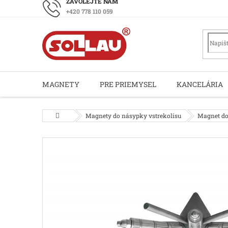
Prejsť
+420 778 110 059
na
obsah
MAGNETY
PRE PRIEMYSEL
KANCELÁRIA
Domov
Magnety do násypky vstrekolisu
Magnet do