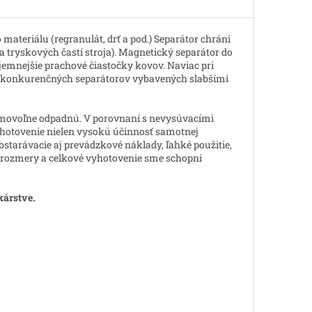
ateriálu (regranulát, drť a pod.) Separátor chráni
tryskových častí stroja). Magnetický separátor do
emnejšie prachové čiastočky kovov. Naviac pri
h konkurenčných separátorov vybavených slabšími
amovoľne odpadnú. V porovnaní s nevysúvacími
vyhotovenie nielen vysokú účinnosť samotnej
starávacie aj prevádzkové náklady, ľahké použitie,
 rozmery a celkové vyhotovenie sme schopní
kárstve.