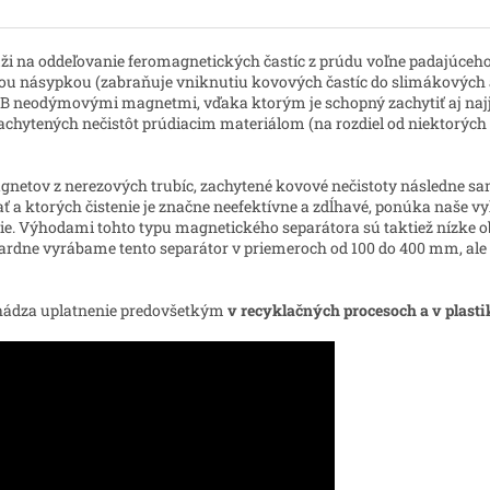
i na oddeľovanie feromagnetických častíc z prúdu voľne padajúceho m
u násypkou (zabraňuje vniknutiu kovových častíc do slimákových a 
eB neodýmovými magnetmi, vďaka ktorým je schopný zachytiť aj najj
achytených nečistôt prúdiacim materiálom (na rozdiel od niektorýc
gnetov z nerezových trubíc, zachytené kovové nečistoty následne s
ť a ktorých čistenie je značne neefektívne a zdĺhavé, ponúka naše 
ie. Výhodami tohto typu magnetického separátora sú taktiež nízke ob
ardne vyrábame tento separátor v priemeroch od 100 do 400 mm, ale
chádza uplatnenie predovšetkým
v recyklačných procesoch a v plasti