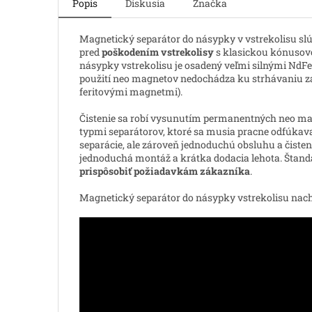
Popis
Diskusia
Značka
Magnetický separátor do násypky v vstrekolisu slúž
pred
poškodením vstrekolisy
s klasickou kónusovo
násypky vstrekolisu je osadený veľmi silnými NdF
použití neo magnetov nedochádza ku strhávaniu z
feritovými magnetmi).
Čistenie sa robí vysunutím permanentných neo ma
typmi separátorov, ktoré sa musia pracne odfúkava
separácie, ale zároveň jednoduchú obsluhu a čisten
jednoduchá montáž a krátka dodacia lehota. Štand
prispôsobiť požiadavkám zákazníka
.
Magnetický separátor do násypky vstrekolisu na