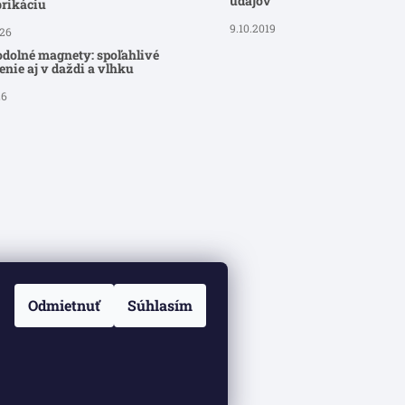
údajov
brikáciu
9.10.2019
026
dolné magnety: spoľahlivé
nie aj v daždi a vlhku
26
Odmietnuť
Súhlasím