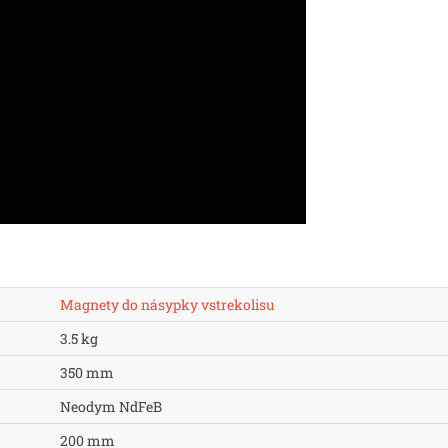
Magnety do násypky vstrekolisu
3.5 kg
350 mm
Neodym NdFeB
200 mm