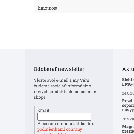
hmotnost
:
Z
á
p
Odoberať newsletter
Aktu
ä
t
Elekt
Vložte svoj e-mail a my Vám
i
EMG
budeme zasielať informácie o
e
nových produktoch na našom e-
24.6.2
shope.
Rozdi
separ
násyp
Email
26.5.2
Vložením e-mailu súhlasíte s
Magne
podmienkami ochrany
presné