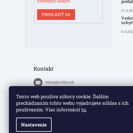
osobných údajov
prefa
17.4.2
PRIHLÁSIŤ SA
Vodoo
uchyte
9.4.20
Kontakt
eshop
@
sollau.sk
+420 778 110 059
Tento web používa súbory cookie. Ďalším
prechádzaním tohto webu vyjadrujete súhlas s ich
https://www.facebook.com/solla
používaním. Viac informácií
tu
.
ucz/
Nastavenie