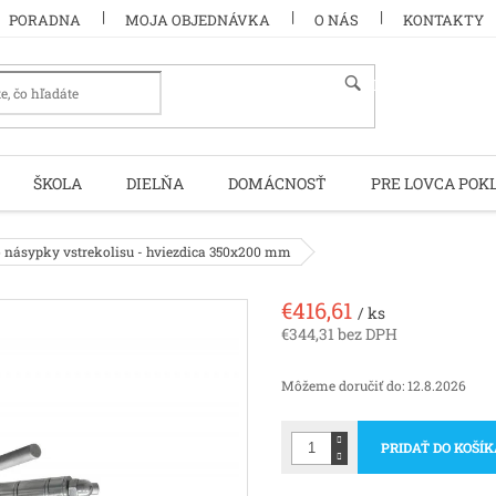
PORADNA
MOJA OBJEDNÁVKA
O NÁS
KONTAKTY
HĽADAŤ
ŠKOLA
DIELŇA
DOMÁCNOSŤ
PRE LOVCA POK
 násypky vstrekolisu - hviezdica 350x200 mm
€416,61
/ ks
€344,31 bez DPH
Jednotková
cena:
Môžeme doručiť do:
12.8.2026
PRIDAŤ DO KOŠÍ