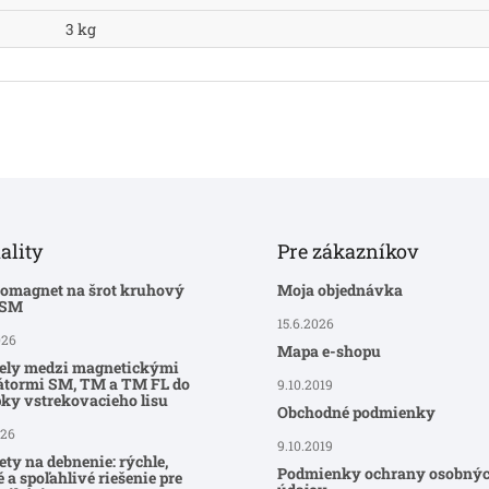
3 kg
ality
Pre zákazníkov
romagnet na šrot kruhový
Moja objednávka
-SM
15.6.2026
026
Mapa e-shopu
ely medzi magnetickými
átormi SM, TM a TM FL do
9.10.2019
ky vstrekovacieho lisu
Obchodné podmienky
026
9.10.2019
ty na debnenie: rýchle,
Podmienky ochrany osobný
 a spoľahlivé riešenie pre