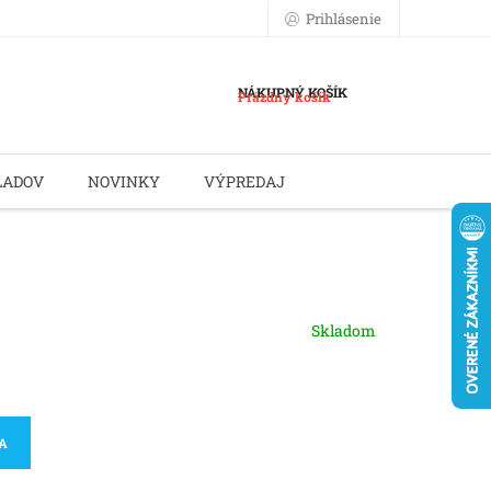
Prihlásenie
NÁKUPNÝ KOŠÍK
Prázdny košík
LADOV
NOVINKY
VÝPREDAJ
Skladom
KA