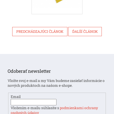
PREDCHÁDZAJÚCI ČLÁNOK
ĎALŠÍ ČLÁNOK
Z
á
p
Odoberať newsletter
ä
t
Vložte svoj e-mail a my Vám budeme zasielať informácie o
i
nových produktoch na našom e-shope.
e
Email
Vložením e-mailu súhlasíte s
podmienkami ochrany
osobných údajov