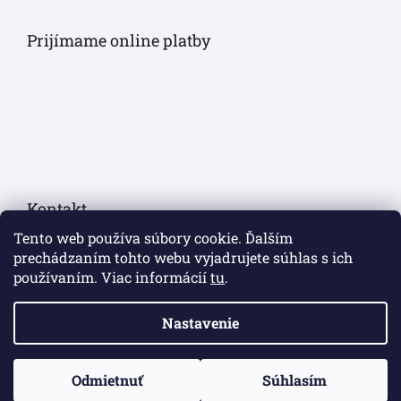
Prijímame online platby
Kontakt
Tento web používa súbory cookie. Ďalším
eshop
@
sollau.sk
prechádzaním tohto webu vyjadrujete súhlas s ich
používaním. Viac informácií
tu
.
+420 778 110 059
Nastavenie
https://www.facebook.com/sollaucz/
Odmietnuť
Súhlasím