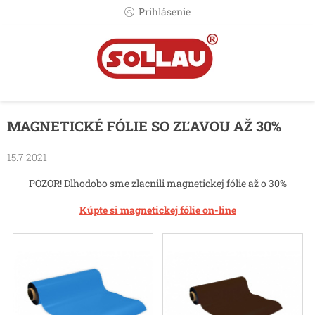
Prejsť
Prihlásenie
na
obsah
MAGNETICKÉ FÓLIE SO ZĽAVOU AŽ 30%
15.7.2021
POZOR! Dlhodobo sme zlacnili magnetickej fólie až o 30%
Kúpte si magnetickej fólie on-line