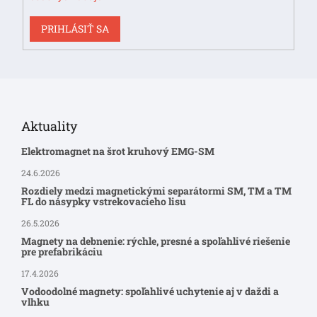
PRIHLÁSIŤ SA
Aktuality
Elektromagnet na šrot kruhový EMG-SM
24.6.2026
Rozdiely medzi magnetickými separátormi SM, TM a TM
FL do násypky vstrekovacieho lisu
26.5.2026
Magnety na debnenie: rýchle, presné a spoľahlivé riešenie
pre prefabrikáciu
17.4.2026
Vodoodolné magnety: spoľahlivé uchytenie aj v daždi a
vlhku