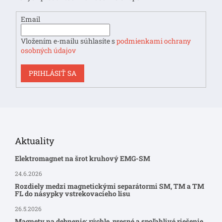
e
Email
Vložením e-mailu súhlasíte s
podmienkami ochrany
osobných údajov
PRIHLÁSIŤ SA
Aktuality
Elektromagnet na šrot kruhový EMG-SM
24.6.2026
Rozdiely medzi magnetickými separátormi SM, TM a TM
FL do násypky vstrekovacieho lisu
26.5.2026
Magnety na debnenie: rýchle, presné a spoľahlivé riešenie