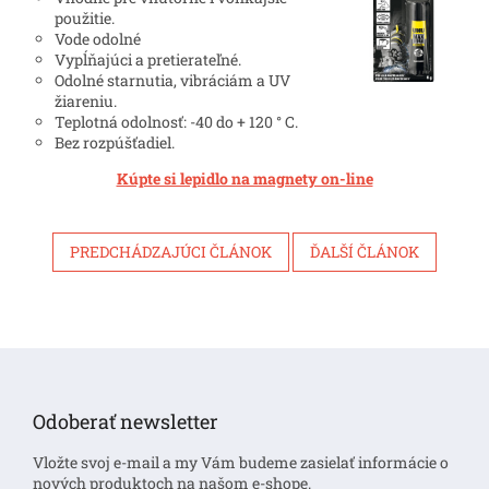
použitie.
Vode odolné
Vypĺňajúci a pretierateľné.
Odolné starnutia, vibráciám a UV
žiareniu.
Teplotná odolnosť: -40 do + 120 ° C.
Bez rozpúšťadiel.
Kúpte si lepidlo na magnety on-line
PREDCHÁDZAJÚCI ČLÁNOK
ĎALŠÍ ČLÁNOK
Z
á
p
Odoberať newsletter
ä
t
Vložte svoj e-mail a my Vám budeme zasielať informácie o
i
nových produktoch na našom e-shope.