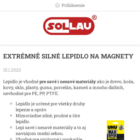
Prejsť
Prihlásenie
na
obsah
EXTRÉMNĚ SILNÉ LEPIDLO NA MAGNETY
15.1.2020
Lepidlo je vhodné
pre savé i nesavé materiály
ako je drevo, koža,
kovy, sklo, plasty, guma, porcelán, kameň a mnoho ďalších,
nevhodné pre PE, PP, PTFE.
Lepidlo je určené pre všetky druhy
lepenie a opráv.
Mimoriadne silné, pružné a číre
lepidlo.
Lepí savé i nesavé materiály a to aj
navzájom medzi sebou.
Vhodné pre vnútorné i vonkajšie