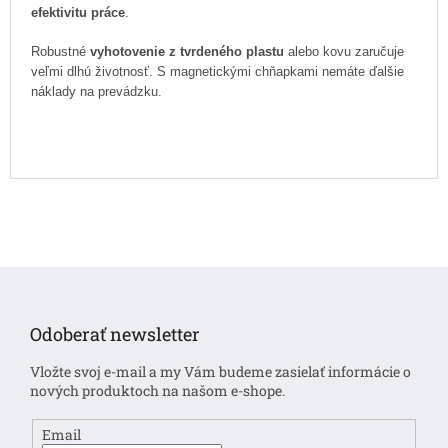
efektivitu práce
.
Robustné
vyhotovenie z tvrdeného plastu
alebo kovu zaručuje
veľmi dlhú životnosť. S magnetickými chňapkami nemáte ďalšie
náklady na prevádzku.
Z
á
p
Odoberať newsletter
ä
t
Vložte svoj e-mail a my Vám budeme zasielať informácie o
i
nových produktoch na našom e-shope.
e
Email