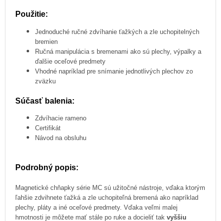
Použitie:
Jednoduché ručné zdvíhanie ťažkých a zle uchopitelných
bremien
Ručná manipulácia s bremenami ako sú plechy, výpalky a
ďalšie oceľové predmety
Vhodné napríklad pre snímanie jednotlivých plechov zo
zväzku
Súčasť balenia:
Zdvíhacie rameno
Certifikát
Návod na obsluhu
Podrobný popis:
Magnetické chňapky série MC sú užitočné nástroje, vďaka ktorým
ľahšie zdvihnete ťažká a zle uchopiteľná bremená ako napríklad
plechy, pláty a iné oceľové predmety. Vďaka veľmi malej
hmotnosti je môžete mať stále po ruke a docieliť tak
vyššiu