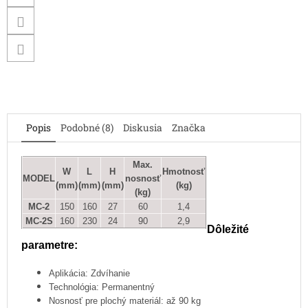
Popis
Podobné (8)
Diskusia
Značka
Max.
W
L
H
Hmotnosť
MODEL
nosnosť
(mm)
(mm)
(mm)
(kg)
(kg)
MC-2
150
160
27
60
1,4
MC-2S
160
230
24
90
2,9
Dôležité
parametre:
Aplikácia: Zdvíhanie
Technológia: Permanentný
Nosnosť pre plochý materiál: až 90 kg