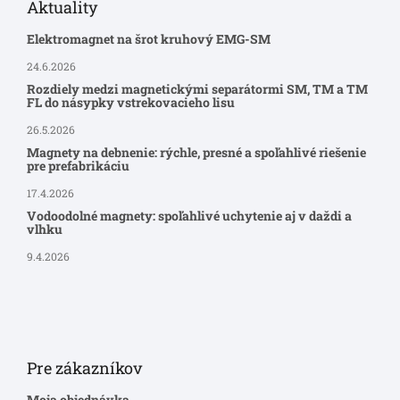
Aktuality
Elektromagnet na šrot kruhový EMG-SM
24.6.2026
Rozdiely medzi magnetickými separátormi SM, TM a TM
FL do násypky vstrekovacieho lisu
26.5.2026
Magnety na debnenie: rýchle, presné a spoľahlivé riešenie
pre prefabrikáciu
17.4.2026
Vodoodolné magnety: spoľahlivé uchytenie aj v daždi a
vlhku
9.4.2026
Pre zákazníkov
Moja objednávka