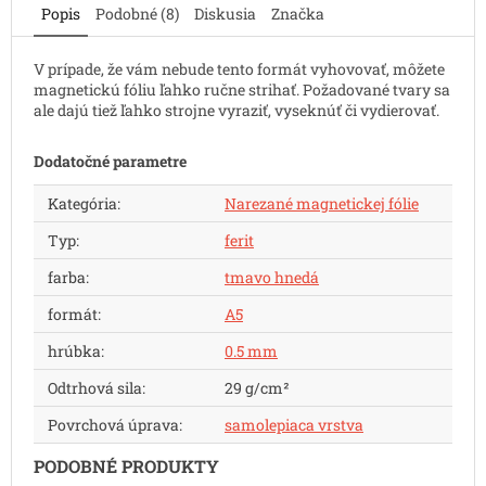
Popis
Podobné (8)
Diskusia
Značka
V prípade, že vám nebude tento formát vyhovovať, môžete
magnetickú fóliu ľahko ručne strihať. Požadované tvary sa
ale dajú tiež ľahko strojne vyraziť, vyseknúť či vydierovať.
Dodatočné parametre
Kategória
:
Narezané magnetickej fólie
Typ
:
ferit
farba
:
tmavo hnedá
formát
:
A5
hrúbka
:
0.5 mm
Odtrhová sila
:
29 g/cm²
Povrchová úprava
:
samolepiaca vrstva