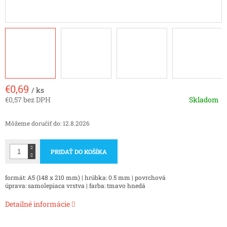
€0,69
/ ks
€0,57 bez DPH
Skladom
Jednotková
cena:
Môžeme doručiť do:
12.8.2026
PRIDAŤ DO KOŠÍKA
formát: A5 (148 x 210 mm) | hrúbka: 0.5 mm | povrchová
úprava: samolepiaca vrstva | farba: tmavo hnedá
Detailné informácie