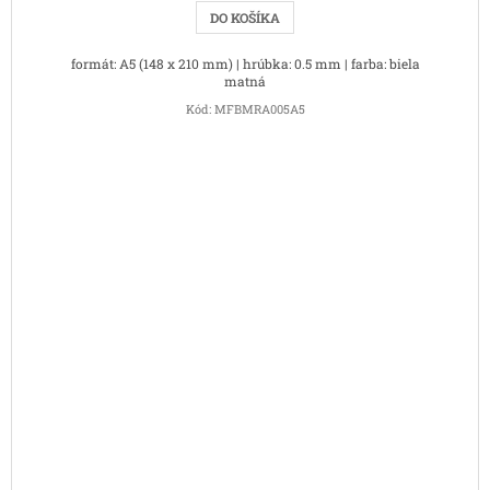
DO KOŠÍKA
formát: A5 (148 x 210 mm) | hrúbka: 0.5 mm | farba: biela
matná
Kód:
MFBMRA005A5