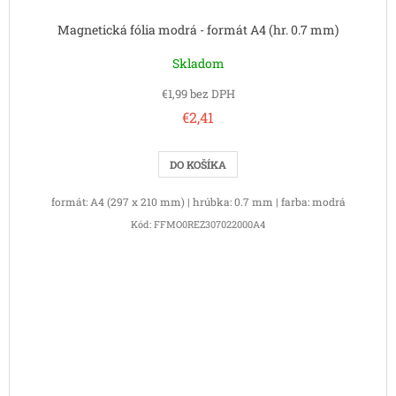
Magnetická fólia modrá - formát A4 (hr. 0.7 mm)
Skladom
€1,99 bez DPH
€2,41
DO KOŠÍKA
formát: A4 (297 x 210 mm) | hrúbka: 0.7 mm | farba: modrá
Kód:
FFMO0REZ307022000A4
Buďte prvý, kto napíše príspevok k tejto položke.
PRIDAŤ KOMENTÁR