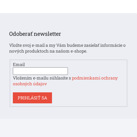
Z
á
p
Odoberať newsletter
ä
t
Vložte svoj e-mail a my Vám budeme zasielať informácie o
i
nových produktoch na našom e-shope.
e
Email
Vložením e-mailu súhlasíte s
podmienkami ochrany
osobných údajov
PRIHLÁSIŤ SA