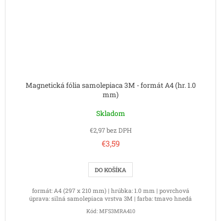
Magnetická fólia samolepiaca 3M - formát A4 (hr. 1.0
mm)
Skladom
€2,97 bez DPH
€3,59
DO KOŠÍKA
formát: A4 (297 x 210 mm) | hrúbka: 1.0 mm | povrchová
úprava: silná samolepiaca vrstva 3M | farba: tmavo hnedá
Kód:
MFS3MRA410