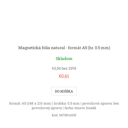
Magnetická fólia natural - formát A5 (hr. 0.5 mm)
Skladom
€0,50 bez DPH
€0,61
DO KOŠÍKA
formát: A5 (148 x 210 mm) | hrúbka: 0.5 mm | povrchová úprava: bez
povrchovej úpravy | farba: tmavo hnedá
Kód:
MFRNA505