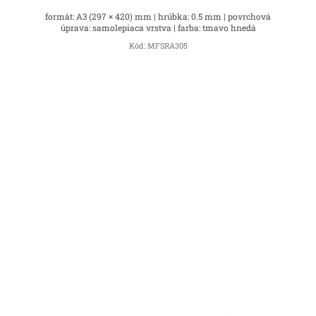
formát: A3 (297 × 420) mm | hrúbka: 0.5 mm | povrchová
úprava: samolepiaca vrstva | farba: tmavo hnedá
Kód:
MFSRA305