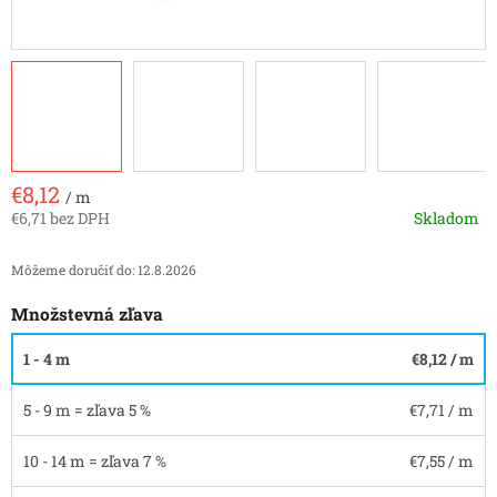
€8,12
/ m
€6,71 bez DPH
Skladom
Jednotková
cena:
Môžeme doručiť do:
12.8.2026
Množstevná zľava
1 - 4 m
€8,12
/ m
5 - 9 m = zľava 5 %
€7,71
/ m
10 - 14 m = zľava 7 %
€7,55
/ m