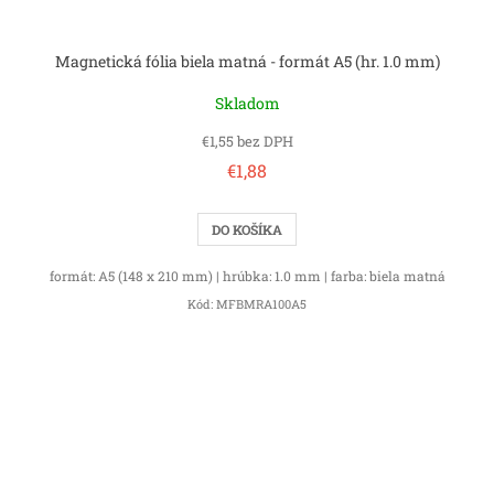
Magnetická fólia biela matná - formát A5 (hr. 1.0 mm)
Skladom
€1,55 bez DPH
€1,88
DO KOŠÍKA
formát: A5 (148 x 210 mm) | hrúbka: 1.0 mm | farba: biela matná
Kód:
MFBMRA100A5