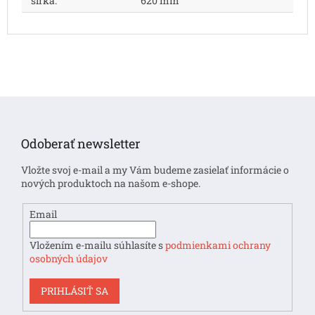
šírka
:
620 mm
Z
á
p
Odoberať newsletter
ä
t
Vložte svoj e-mail a my Vám budeme zasielať informácie o
i
nových produktoch na našom e-shope.
e
Email
Vložením e-mailu súhlasíte s
podmienkami ochrany
osobných údajov
PRIHLÁSIŤ SA