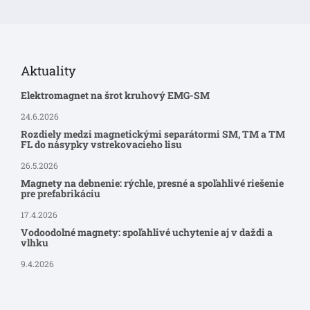
Aktuality
Elektromagnet na šrot kruhový EMG-SM
24.6.2026
Rozdiely medzi magnetickými separátormi SM, TM a TM
FL do násypky vstrekovacieho lisu
26.5.2026
Magnety na debnenie: rýchle, presné a spoľahlivé riešenie
pre prefabrikáciu
17.4.2026
Vodoodolné magnety: spoľahlivé uchytenie aj v daždi a
vlhku
9.4.2026