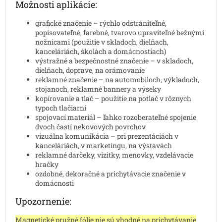
Možnosti aplikácie:
grafické značenie – rýchlo odstrániteľné,
popisovateľné, farebné, tvarovo upraviteľné bežnými
nožnicami (použitie v skladoch, dielňach,
kanceláriách, školách a domácnostiach)
výstražné a bezpečnostné značenie – v skladoch,
dielňach, doprave, na orámovanie
reklamné značenie – na automobiloch, výkladoch,
stojanoch, reklamné bannery a výseky
kopírovanie a tlač – použitie na potlač v rôznych
typoch tlačiarní
spojovací materiál – ľahko rozoberateľné spojenie
dvoch častí nekovových povrchov
vizuálna komunikácia – pri prezentáciách v
kanceláriách, v marketingu, na výstavách
reklamné darčeky, vizitky, menovky, vzdelávacie
hračky
ozdobné, dekoračné a prichytávacie značenie v
domácnosti
Upozornenie:
Magnetické pružné fólie nie sú vhodné na prichytávanie