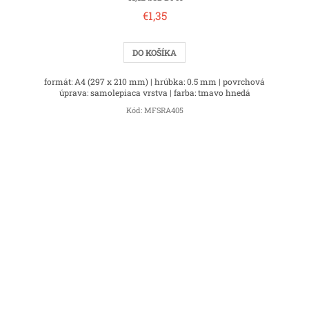
€1,35
DO KOŠÍKA
formát: A4 (297 x 210 mm) | hrúbka: 0.5 mm | povrchová
úprava: samolepiaca vrstva | farba: tmavo hnedá
Kód:
MFSRA405