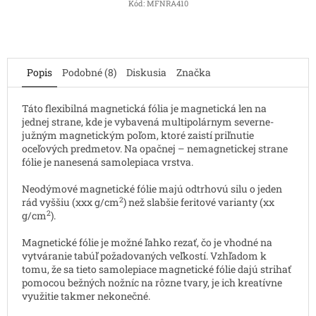
Kód:
MFNRA410
Popis
Podobné (8)
Diskusia
Značka
Táto flexibilná magnetická fólia je magnetická len na
jednej strane, kde je vybavená multipolárnym severne-
južným magnetickým poľom, ktoré zaistí priľnutie
oceľových predmetov. Na opačnej – nemagnetickej strane
fólie je nanesená samolepiaca vrstva.
Neodýmové magnetické fólie majú odtrhovú silu o jeden
2
rád vyššiu (xxx g/cm
) než slabšie feritové varianty (xx
2
g/cm
).
Magnetické fólie je možné ľahko rezať, čo je vhodné na
vytváranie tabúľ požadovaných veľkostí. Vzhľadom k
tomu, že sa tieto samolepiace magnetické fólie dajú strihať
pomocou bežných nožníc na rôzne tvary, je ich kreatívne
využitie takmer nekonečné.