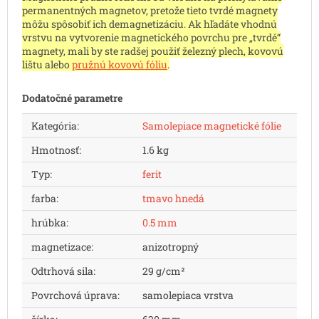
permanentných magnetov, pretože tieto tvrdé magnety
môžu spôsobiť ich demagnetizáciu. Ak hľadáte vhodnú
vrstvu na vytvorenie magnetického povrchu pre „tvrdé“
magnety, mali by ste radšej použiť železný plech, kovovú
lištu alebo
pružnú kovovú fóliu
.
Dodatočné parametre
Kategória
:
Samolepiace magnetické fólie
Hmotnosť
:
1.6 kg
Typ
:
ferit
farba
:
tmavo hnedá
hrúbka
:
0.5 mm
magnetizace
:
anizotropný
Odtrhová sila
:
29 g/cm²
Povrchová úprava
:
samolepiaca vrstva