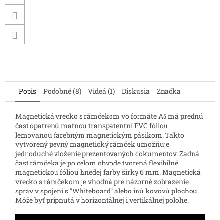
Popis
Podobné (8)
Videá (1)
Diskusia
Značka
Magnetická vrecko s rámčekom vo formáte A5 má prednú
časť opatrenú matnou transpatentní PVC fóliou
lemovanou farebným magnetickým pásikom. Takto
vytvorený pevný magnetický rámček umožňuje
jednoduché vloženie prezentovaných dokumentov. Zadná
časť rámčeka je po celom obvode tvorená flexibilné
magnetickou fóliou hnedej farby šírky 6 mm. Magnetická
vrecko s rámčekom je vhodná pre názorné zobrazenie
správ v spojení s "Whiteboard" alebo inú kovovú plochou.
Môže byť pripnutá v horizontálnej i vertikálnej polohe.