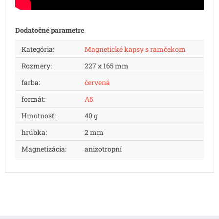
Dodatočné parametre
Kategória
:
Magnetické kapsy s ramčekom
Rozmery
:
227 x 165 mm
farba
:
červená
formát
:
A5
Hmotnosť
:
40 g
hrúbka
:
2 mm
Magnetizácia
:
anizotropní