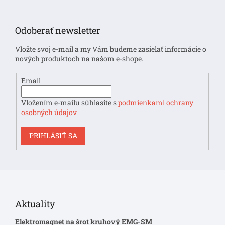
Z
á
p
Odoberať newsletter
ä
t
Vložte svoj e-mail a my Vám budeme zasielať informácie o
i
nových produktoch na našom e-shope.
e
Email
Vložením e-mailu súhlasíte s
podmienkami ochrany
osobných údajov
PRIHLÁSIŤ SA
Aktuality
Elektromagnet na šrot kruhový EMG-SM