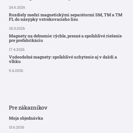
24.6.2026
Rozdiely medzi magnetickými separátormi SM, TM a TM
FL do násypky vstrekovacieho lisu
26.5.2026
Magnety na debnenie: rýchle, presné a spoľahlivé riešenie
pre prefabrikáciu
17.4.2026
Vodoodolné magnety: spoľahlivé uchytenie aj v daždi a
vlhku
9.4.2026
Pre zákazníkov
Moja objednávka
15.6.2026