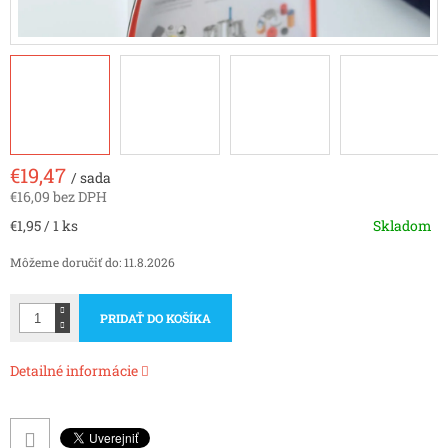
€19,47
/ sada
€16,09 bez DPH
Jednotková
€1,95 / 1 ks
Skladom
cena:
Môžeme doručiť do:
11.8.2026
PRIDAŤ DO KOŠÍKA
Detailné informácie