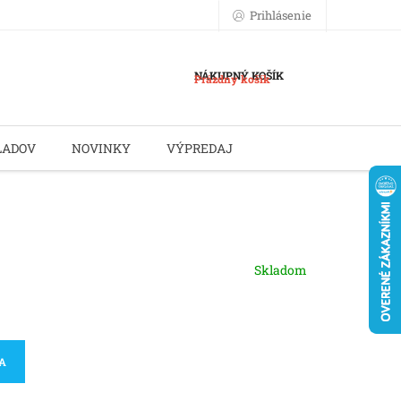
Prihlásenie
NÁKUPNÝ KOŠÍK
Prázdny košík
LADOV
NOVINKY
VÝPREDAJ
Skladom
KA