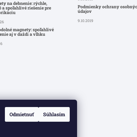
ty na debnenie: rýchle,
Podmienky ochrany osobný
 a spoľahlivé riešenie pre
údajov
brikáciu
9.10.2019
026
dolné magnety: spoľahlivé
nie aj v daždi a vlhku
26
Odmietnuť
Súhlasím