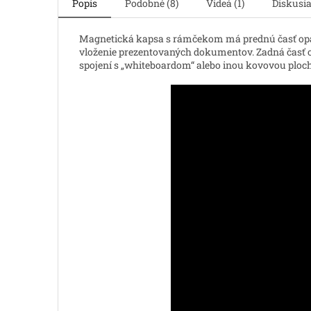
Popis
Podobné (8)
Videá (1)
Diskusi
Magnetická kapsa s rámčekom má prednú časť opa
vloženie prezentovaných dokumentov. Zadná časť oba
spojení s „whiteboardom“ alebo inou kovovou plocho