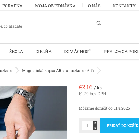
PORADNA
MOJA OBJEDNÁVKA
O NÁS
KONTAKTY
HĽADAŤ
ŠKOLA
DIELŇA
DOMÁCNOSŤ
PRE LOVCA POK
mčekom
Magnetická kapsa A5 s ramčekom - žltá
€2,16
/ ks
€1,79 bez DPH
Jednotková
cena:
Môžeme doručiť do:
11.8.2026
PRIDAŤ DO KOŠÍ