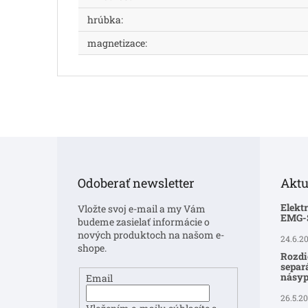
hrúbka
:
magnetizace
:
Z
á
p
Odoberať newsletter
Aktu
ä
t
Elekt
Vložte svoj e-mail a my Vám
i
EMG
budeme zasielať informácie o
e
nových produktoch na našom e-
24.6.2
shope.
Rozdi
separ
násyp
Email
26.5.2