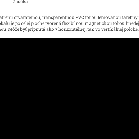
a
Značka
trenú otvárateľnou, transparentnou PVC fóliou lemovanou fareb
lu je po celej ploche tvorená flexibilnou magnetickou fóliou hnedej
u. Môže byť pripnutá ako v horizontálnej, tak vo vertikálnej polohe