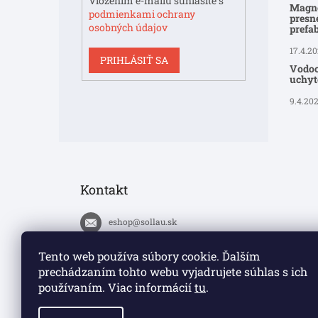
Vložením e-mailu súhlasíte s
Magne
podmienkami ochrany
presné
osobných údajov
prefa
17.4.2
PRIHLÁSIŤ SA
Vodoo
uchyte
9.4.20
Kontakt
eshop
@
sollau.sk
+420 778 110 059
Tento web používa súbory cookie. Ďalším
prechádzaním tohto webu vyjadrujete súhlas s ich
https://www.facebook.com/solla
používaním. Viac informácií
tu
.
ucz/