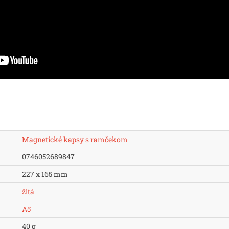
Magnetické kapsy s ramčekom
0746052689847
227 x 165 mm
žltá
A5
40 g