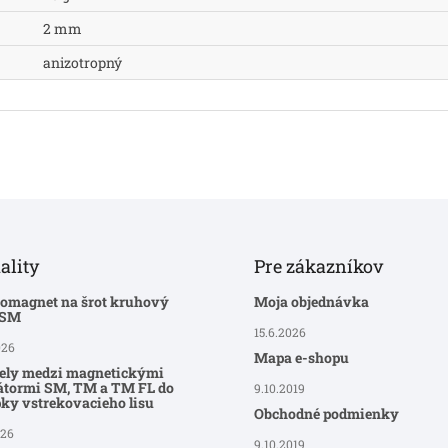
2 mm
anizotropný
ality
Pre zákazníkov
romagnet na šrot kruhový
Moja objednávka
-SM
15.6.2026
026
Mapa e-shopu
ely medzi magnetickými
átormi SM, TM a TM FL do
9.10.2019
ky vstrekovacieho lisu
Obchodné podmienky
026
9.10.2019