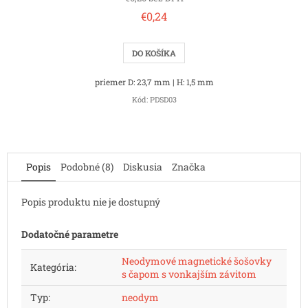
€0,24
DO KOŠÍKA
priemer D: 23,7 mm | H: 1,5 mm
Kód:
PDSD03
Popis
Podobné (8)
Diskusia
Značka
Popis produktu nie je dostupný
Dodatočné parametre
Neodymové magnetické šošovky
Kategória
:
s čapom s vonkajším závitom
Typ
:
neodym