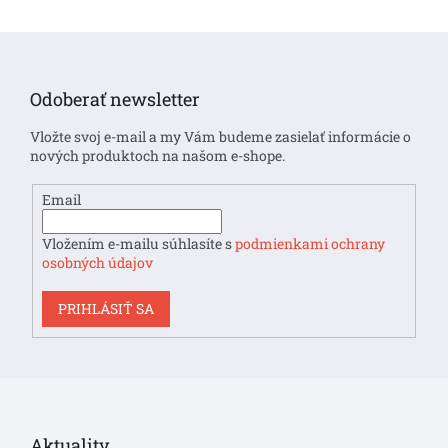
Z
á
p
Odoberať newsletter
ä
t
Vložte svoj e-mail a my Vám budeme zasielať informácie o
i
nových produktoch na našom e-shope.
e
Email
Vložením e-mailu súhlasíte s
podmienkami ochrany
osobných údajov
PRIHLÁSIŤ SA
Aktuality