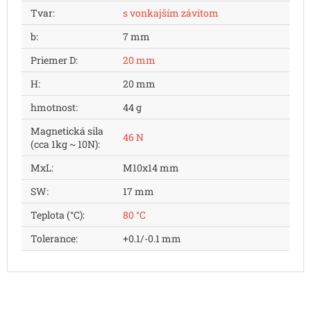
Tvar
:
s vonkajším závitom
b
:
7 mm
Priemer D
:
20 mm
H
:
20 mm
hmotnost
:
44 g
Magnetická sila
46 N
(cca 1kg ~ 10N)
:
MxL
:
M10x14 mm
SW
:
17 mm
Teplota (°C)
:
80 °C
Tolerance
:
+0.1/-0.1 mm