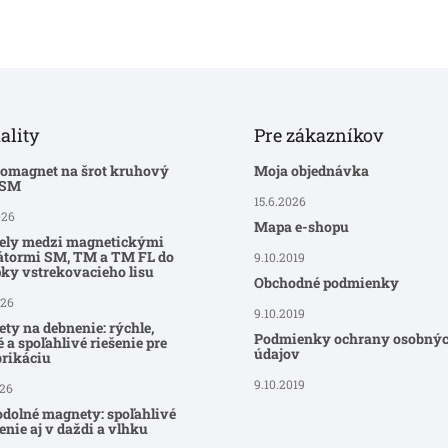
ality
Pre zákazníkov
romagnet na šrot kruhový
Moja objednávka
-SM
15.6.2026
026
Mapa e-shopu
ely medzi magnetickými
átormi SM, TM a TM FL do
9.10.2019
ky vstrekovacieho lisu
Obchodné podmienky
026
9.10.2019
ty na debnenie: rýchle,
Podmienky ochrany osobný
 a spoľahlivé riešenie pre
údajov
brikáciu
9.10.2019
026
dolné magnety: spoľahlivé
nie aj v daždi a vlhku