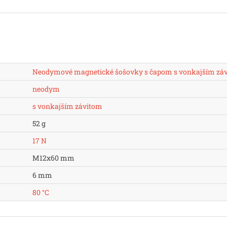
Neodymové magnetické šošovky s čapom s vonkajším zá
neodym
s vonkajším závitom
52 g
17 N
M12x60 mm
6 mm
80 °C