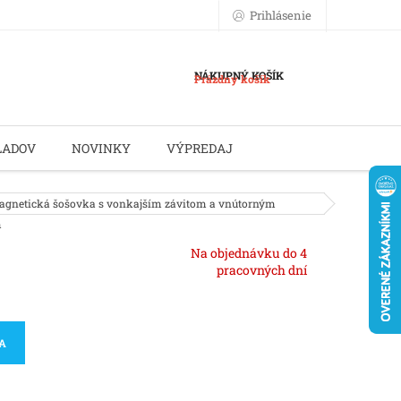
Prihlásenie
NÁKUPNÝ KOŠÍK
Prázdny košík
LADOV
NOVINKY
VÝPREDAJ
gnetická šošovka s vonkajším závitom a vnútorným
m
Na objednávku do 4
pracovných dní
KA