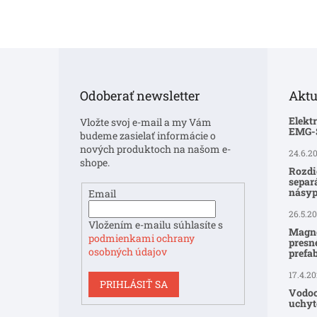
Z
á
p
Odoberať newsletter
Aktu
ä
t
Elekt
Vložte svoj e-mail a my Vám
i
EMG
budeme zasielať informácie o
e
nových produktoch na našom e-
24.6.2
shope.
Rozdi
separ
násyp
Email
26.5.2
Vložením e-mailu súhlasíte s
Magne
podmienkami ochrany
presné
osobných údajov
prefa
17.4.2
PRIHLÁSIŤ SA
Vodoo
uchyte