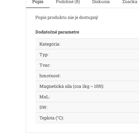
Popis
Podobné (8)
Diskusia
Značka
Popis produktu nie je dostupný
Dodatočné parametre
Kategória
:
Typ
:
Tvar
:
hmotnost
:
Magnetická sila (cca 1kg ~ 10N)
:
MxL
:
SW
:
Teplota (°C)
: