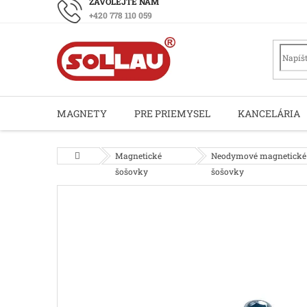
Prejsť
+420 778 110 059
na
obsah
MAGNETY
PRE PRIEMYSEL
KANCELÁRIA
Domov
Magnetické
Neodymové magnetické
šošovky
šošovky