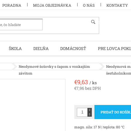
PORADNA
MOJA OBJEDNÁVKA
O NÁS
KONTAKTY
HĽADAŤ
ŠKOLA
DIELŇA
DOMÁCNOSŤ
PRE LOVCA POK
Neodymové šošovky s čapom s vonkajším
Neodymová ma
závitom
šesťuholníko
€9,63
/ ks
€7,96 bez DPH
Jednotková
cena:
PRIDAŤ DO KOŠÍ
magn. sila: 17 N | teplota: 80 °C