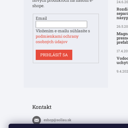
nových produktoch na našom e-
24.6.2
shope.
Rozdi
separ
násyp
Email
26.5.2
Vložením e-mailu súhlasíte s
Magne
podmienkami ochrany
presné
osobných údajov
prefa
17.4.2
PRIHLÁSIŤ SA
Vodoo
uchyte
9.4.20
Kontakt
eshop
@
sollau.sk