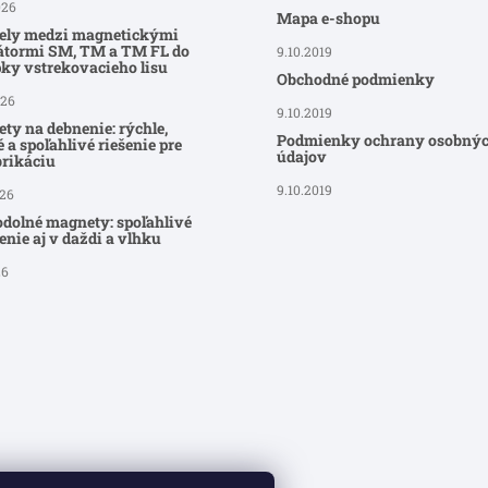
026
Mapa e-shopu
ely medzi magnetickými
átormi SM, TM a TM FL do
9.10.2019
ky vstrekovacieho lisu
Obchodné podmienky
026
9.10.2019
ty na debnenie: rýchle,
Podmienky ochrany osobný
 a spoľahlivé riešenie pre
údajov
brikáciu
9.10.2019
026
dolné magnety: spoľahlivé
nie aj v daždi a vlhku
26