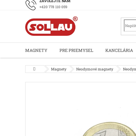
Prejsť
+420 778 110 059
na
obsah
MAGNETY
PRE PRIEMYSEL
KANCELÁRIA
Domov
Magnety
Neodymové magnety
Neodym