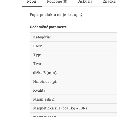
Popis
Podobné (8)
Diskusia
Značka
Popis produktu nie je dostupný
Dodatočné parametre
Kategória
:
EAN
:
Typ
:
Tvar
:
dĺžka B (mm)
:
Hmotnost (g)
:
Kvalita
:
Magn. sila 2
:
Magnetická sila (cca 1kg ~ 10N)
:
magnetizace
: