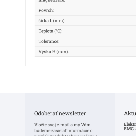
Povrch
:
šírka L (mm)
:
Teplota (°C)
:
Tolerance
:
Výška H (mm)
:
Z
á
p
Odoberať newsletter
Aktu
ä
t
Elekt
Vložte svoj e-mail a my Vám
i
EMG
budeme zasielať informácie o
e