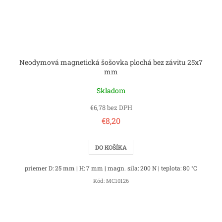
Neodymová magnetická šošovka plochá bez závitu 25x7
mm
Skladom
€6,78 bez DPH
€8,20
DO KOŠÍKA
priemer D: 25 mm | H: 7 mm | magn. sila: 200 N | teplota: 80 °C
Kód:
MC10126