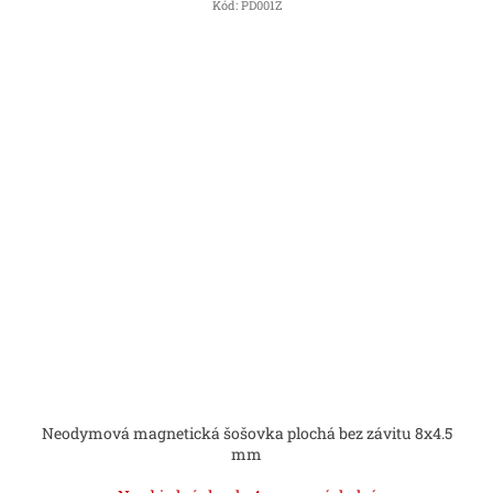
Kód:
PD001Z
Neodymová magnetická šošovka plochá bez závitu 8x4.5
mm