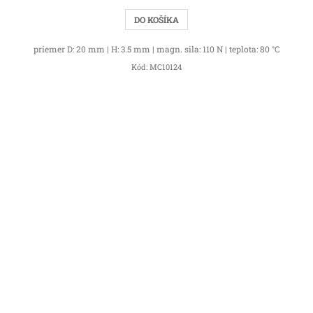
DO KOŠÍKA
priemer D: 20 mm | H: 3.5 mm | magn. sila: 110 N | teplota: 80 °C
Kód:
MC10124