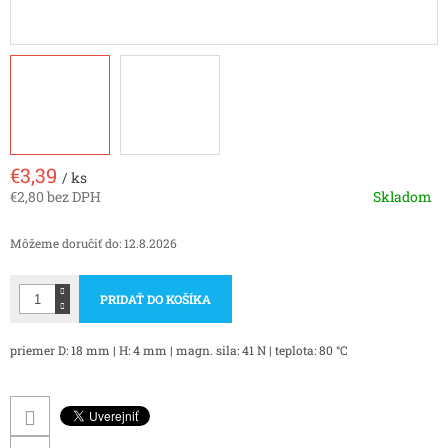
€3,39
/ ks
€2,80 bez DPH
Skladom
Jednotková
cena:
Môžeme doručiť do:
12.8.2026
PRIDAŤ DO KOŠÍKA
priemer D: 18 mm | H: 4 mm | magn. sila: 41 N | teplota: 80 °C