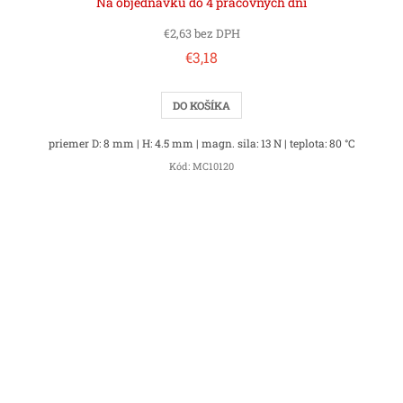
Na objednávku do 4 pracovných dní
€2,63 bez DPH
€3,18
DO KOŠÍKA
priemer D: 8 mm | H: 4.5 mm | magn. sila: 13 N | teplota: 80 °C
Kód:
MC10120