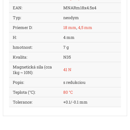
EAN
:
MNARm18x4.5x4
Typ
:
neodym
Priemer D
:
18 mm
,
4,5 mm
H
:
4 mm
hmotnost
:
7 g
Kvalita
:
N35
Magnetická sila (cca
41 N
1kg ~ 10N)
:
Popis
:
s redukciou
Teplota (°C)
:
80 °C
Tolerance
:
+0.1/-0.1 mm