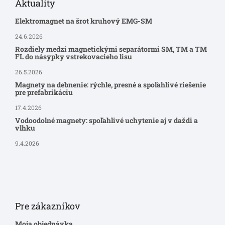
Aktuality
Elektromagnet na šrot kruhový EMG-SM
24.6.2026
Rozdiely medzi magnetickými separátormi SM, TM a TM
FL do násypky vstrekovacieho lisu
26.5.2026
Magnety na debnenie: rýchle, presné a spoľahlivé riešenie
pre prefabrikáciu
17.4.2026
Vodoodolné magnety: spoľahlivé uchytenie aj v daždi a
vlhku
9.4.2026
Pre zákazníkov
Moja objednávka