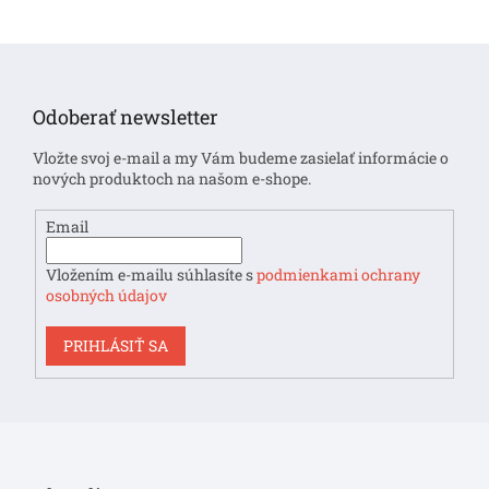
Z
á
p
Odoberať newsletter
ä
t
Vložte svoj e-mail a my Vám budeme zasielať informácie o
i
nových produktoch na našom e-shope.
e
Email
Vložením e-mailu súhlasíte s
podmienkami ochrany
osobných údajov
PRIHLÁSIŤ SA