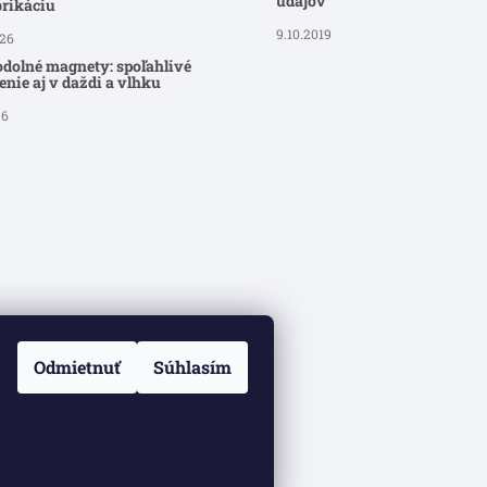
údajov
brikáciu
9.10.2019
026
dolné magnety: spoľahlivé
nie aj v daždi a vlhku
26
Odmietnuť
Súhlasím