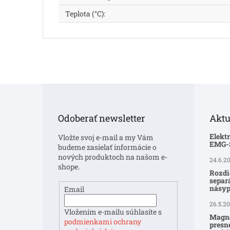
Teplota (°C)
:
Z
á
p
Odoberať newsletter
Aktu
ä
t
Elekt
Vložte svoj e-mail a my Vám
i
EMG
budeme zasielať informácie o
e
nových produktoch na našom e-
24.6.2
shope.
Rozdi
separ
násyp
Email
26.5.2
Vložením e-mailu súhlasíte s
Magne
podmienkami ochrany
presné