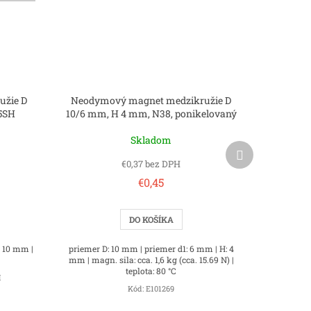
užie D
Neodymový magnet medzikružie D
5SH
10/6 mm, H 4 mm, N38, ponikelovaný
Skladom
Ďalší
produkt
€0,37 bez DPH
€0,45
DO KOŠÍKA
: 10 mm |
priemer D: 10 mm | priemer d1: 6 mm | H: 4
mm | magn. sila: cca. 1,6 kg (cca. 15.69 N) |
teplota: 80 °C
H
Kód:
E101269