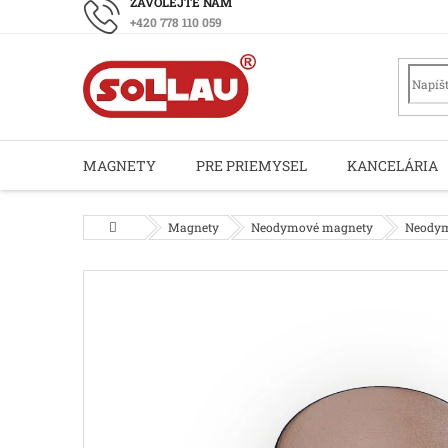
Prejsť
+420 778 110 059
na
obsah
MAGNETY
PRE PRIEMYSEL
KANCELÁRIA
Domov
Magnety
Neodymové magnety
Neodym