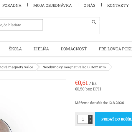
PORADNA
MOJA OBJEDNÁVKA
O NÁS
KONTAKTY
HĽADAŤ
ŠKOLA
DIELŇA
DOMÁCNOSŤ
PRE LOVCA POK
ové magnety valce
Neodymový magnet valec D 16x2 mm
€0,61
/ ks
€0,50 bez DPH
Jednotková
cena:
Môžeme doručiť do:
12.8.2026
PRIDAŤ DO KOŠÍ