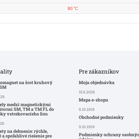
80 °C
ality
Pre zákazníkov
romagnet na šrot kruhový
Moja objednávka
-SM
15.6.2026
026
Mapa e-shopu
ely medzi magnetickými
átormi SM, TM a TM FL do
9.10.2019
ky vstrekovacieho lisu
Obchodné podmienky
026
9.10.2019
ty na debnenie: rýchle,
Podmienky ochrany osobný
 a spoľahlivé riešenie pre