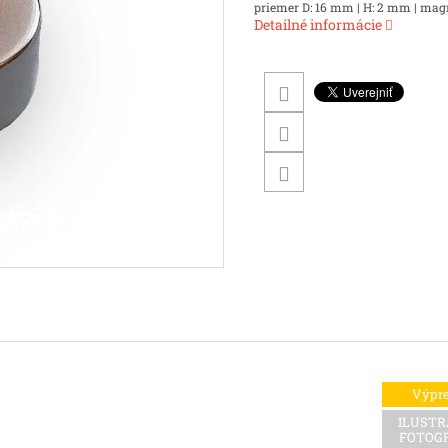
priemer D: 16 mm | H: 2 mm | magn. 
Detailné informácie
Výpre
ILUST
FOTOG