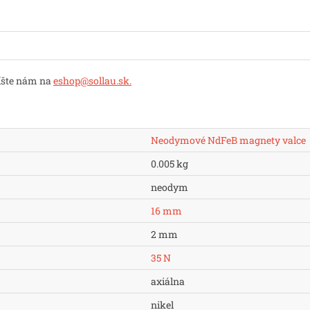
íšte nám na
eshop@sollau.sk
.
Neodymové NdFeB magnety valce
0.005 kg
neodym
16 mm
2 mm
35 N
axiálna
nikel