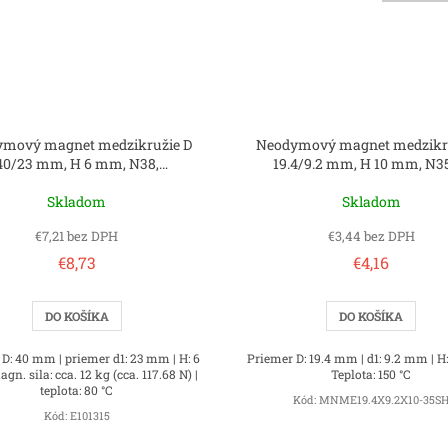
mový magnet medzikružie D
Neodymový magnet medzikr
40/23 mm, H 6 mm, N38,
19.4/9.2 mm, H 10 mm, N3
ponikelovaný
Skladom
Skladom
€7,21 bez DPH
€3,44 bez DPH
€8,73
€4,16
DO KOŠÍKA
DO KOŠÍKA
D: 40 mm | priemer d1: 23 mm | H: 6
Priemer D: 19.4 mm | d1: 9.2 mm | H
n. sila: cca. 12 kg (cca. 117.68 N) |
Teplota: 150 °C
teplota: 80 °C
Kód:
MNME19.4X9.2X10-35S
Kód:
E101315