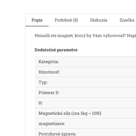
Popis
Podobné (8)
Diskusia
Značka
Nenašli ste magnet, ktorý by Vám vyhovoval? Nap
Dodatočné parametre
Kategória
:
Hmotnosť
:
Typ
:
Priemer D
:
H
:
Magnetická sila (cca 1kg ~ 10N)
:
magnetizace
:
Povrchová úprava
: