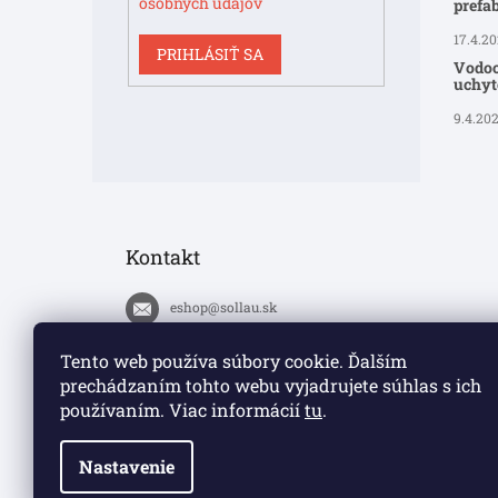
osobných údajov
prefa
17.4.2
PRIHLÁSIŤ SA
Vodoo
uchyte
9.4.20
Kontakt
eshop
@
sollau.sk
+420 778 110 059
Tento web používa súbory cookie. Ďalším
prechádzaním tohto webu vyjadrujete súhlas s ich
https://www.facebook.com/solla
používaním. Viac informácií
tu
.
ucz/
Nastavenie