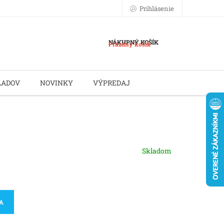
Prihlásenie
NÁKUPNÝ KOŠÍK
Prázdny košík
LADOV
NOVINKY
VÝPREDAJ
Skladom
KA