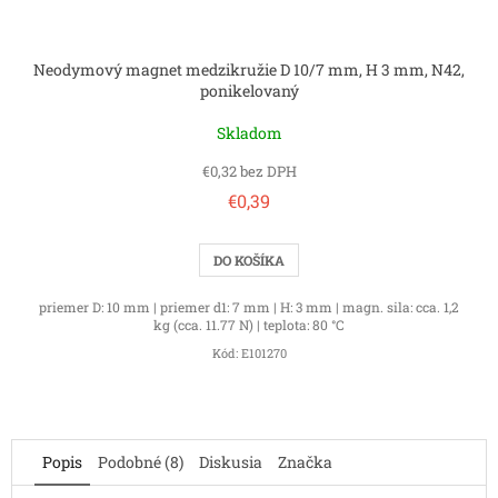
Neodymový magnet medzikružie D 10/7 mm, H 3 mm, N42,
ponikelovaný
Skladom
€0,32 bez DPH
€0,39
DO KOŠÍKA
priemer D: 10 mm | priemer d1: 7 mm | H: 3 mm | magn. sila: cca. 1,2
kg (cca. 11.77 N) | teplota: 80 °C
Kód:
E101270
Popis
Podobné (8)
Diskusia
Značka