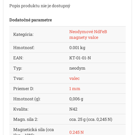
Popis produktu nie je dostupný
Dodatočné parametre
Neodymové NdFeB
Kategória
:
magnety valce
Hmotnosť
:
0.001 kg
EAN
:
KT-01-01-N
Typ
:
neodym
Tvar
:
valec
Priemer D
:
1 mm
Hmotnost (g)
:
0,006 g
Kvalita
:
N42
Magn. sila 2
:
cca. 25 g (cca. 0,245 N)
Magnetická sila (cca
0.245 N