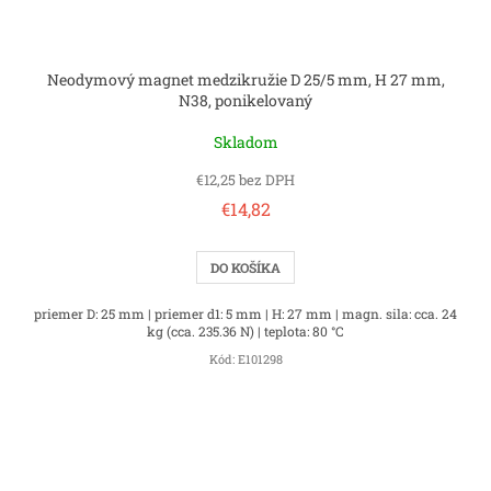
Neodymový magnet medzikružie D 25/5 mm, H 27 mm,
N38, ponikelovaný
Skladom
€12,25 bez DPH
€14,82
DO KOŠÍKA
priemer D: 25 mm | priemer d1: 5 mm | H: 27 mm | magn. sila: cca. 24
kg (cca. 235.36 N) | teplota: 80 °C
Kód:
E101298