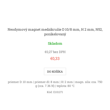
Neodymový magnet medzikružie D 10/8 mm, H 2 mm, N52,
ponikelovaný
Skladom
€0,27 bez DPH
€0,33
DO KOŠÍKA
priemer D: 10 mm | priemer d1: 8 mm | H: 2 mm | magn. sila: cca. 750
g (cca. 7.36 N) | teplota: 80 °C
Kód:
E101271