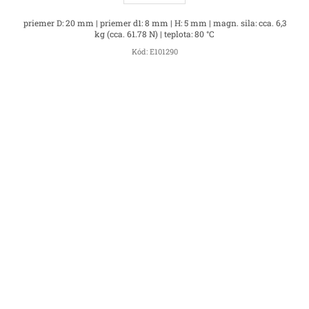
priemer D: 20 mm | priemer d1: 8 mm | H: 5 mm | magn. sila: cca. 6,3
kg (cca. 61.78 N) | teplota: 80 °C
Kód:
E101290