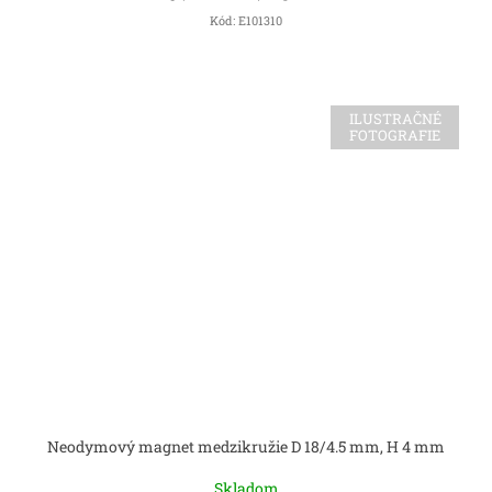
Kód:
E101310
ILUSTRAČNÉ
FOTOGRAFIE
Neodymový magnet medzikružie D 18/4.5 mm, H 4 mm
Skladom