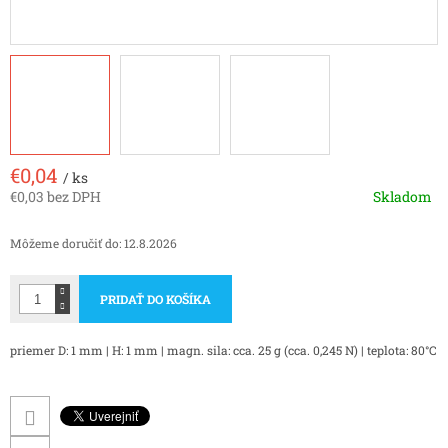
€0,04
/ ks
€0,03 bez DPH
Skladom
Jednotková
cena:
Môžeme doručiť do:
12.8.2026
PRIDAŤ DO KOŠÍKA
priemer D: 1 mm | H: 1 mm | magn. sila: cca. 25 g (cca. 0,245 N) | teplota: 80°C