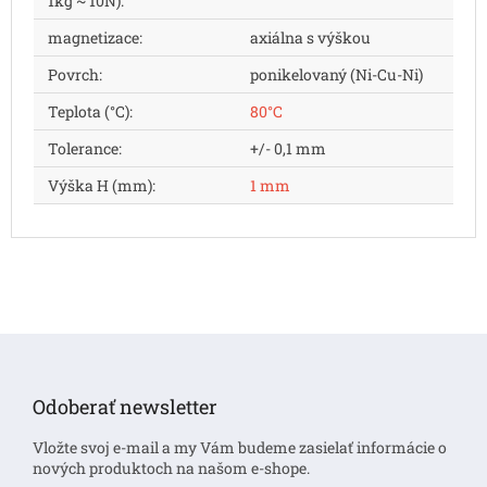
1kg ~ 10N)
:
magnetizace
:
axiálna s výškou
Povrch
:
ponikelovaný (Ni-Cu-Ni)
Teplota (°C)
:
80°C
Tolerance
:
+/- 0,1 mm
Výška H (mm)
:
1 mm
Z
á
p
Odoberať newsletter
ä
t
Vložte svoj e-mail a my Vám budeme zasielať informácie o
i
nových produktoch na našom e-shope.