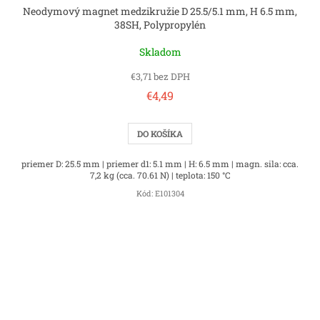
Neodymový magnet medzikružie D 25.5/5.1 mm, H 6.5 mm,
38SH, Polypropylén
Skladom
€3,71 bez DPH
€4,49
DO KOŠÍKA
priemer D: 25.5 mm | priemer d1: 5.1 mm | H: 6.5 mm | magn. sila: cca.
7,2 kg (cca. 70.61 N) | teplota: 150 °C
Kód:
E101304