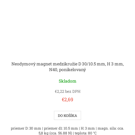
Neodymový magnet medzikružie D 30/10.5 mm, H 3 mm,
N40, ponikelovaný
Skladom
€2,22 bez DPH
€2,69
DO KOŠÍKA
priemer D: 30 mm | priemer d1: 10.5 mm | H: 3 mm | magn. sila: cca.
5,8 kg (cca. 56.88 N) | teplota: 80 °C