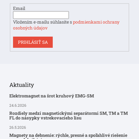
e
Email
Vložením e-mailu súhlasíte s
podmienkami ochrany
osobných údajov
PRIHLÁSIŤ SA
Aktuality
Elektromagnet na šrot kruhový EMG-SM
24.6.2026
Rozdiely medzi magnetickými separátormi SM, TM a TM
FL do násypky vstrekovacieho lisu
26.5.2026
Magnety na debnenie: rýchle, presné a spoľahlivé riešenie