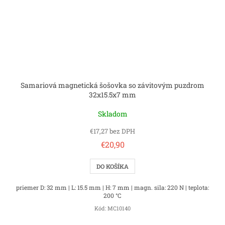
Samariová magnetická šošovka so závitovým puzdrom
32x15.5x7 mm
Skladom
€17,27 bez DPH
€20,90
DO KOŠÍKA
priemer D: 32 mm | L: 15.5 mm | H: 7 mm | magn. sila: 220 N | teplota:
200 °C
Kód:
MC10140