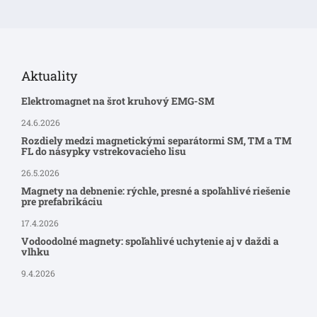
Aktuality
Elektromagnet na šrot kruhový EMG-SM
24.6.2026
Rozdiely medzi magnetickými separátormi SM, TM a TM
FL do násypky vstrekovacieho lisu
26.5.2026
Magnety na debnenie: rýchle, presné a spoľahlivé riešenie
pre prefabrikáciu
17.4.2026
Vodoodolné magnety: spoľahlivé uchytenie aj v daždi a
vlhku
9.4.2026