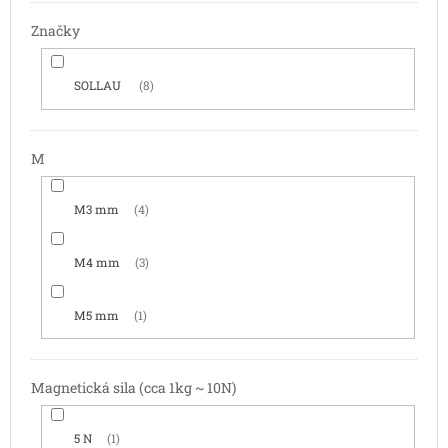
Značky
SOLLAU
8
M
M3 mm
4
M4 mm
3
M5 mm
1
Magnetická sila (cca 1kg ~ 10N)
5 N
1