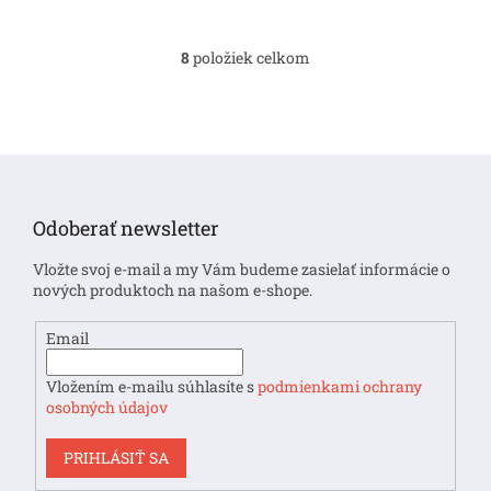
8
položiek celkom
O
v
l
á
d
Z
a
á
c
i
p
Odoberať newsletter
e
ä
p
t
Vložte svoj e-mail a my Vám budeme zasielať informácie o
r
i
nových produktoch na našom e-shope.
v
e
k
y
Email
v
ý
Vložením e-mailu súhlasíte s
podmienkami ochrany
p
osobných údajov
i
s
PRIHLÁSIŤ SA
u