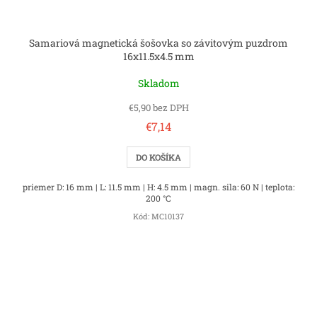
Samariová magnetická šošovka so závitovým puzdrom
16x11.5x4.5 mm
Skladom
€5,90 bez DPH
€7,14
DO KOŠÍKA
priemer D: 16 mm | L: 11.5 mm | H: 4.5 mm | magn. sila: 60 N | teplota:
200 °C
Kód:
MC10137