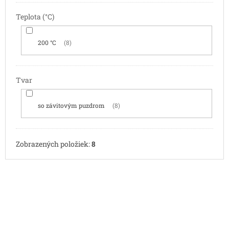
Teplota (°C)
200 °C
8
Tvar
so závitovým puzdrom
8
Zobrazených položiek:
8
V
ý
p
i
s