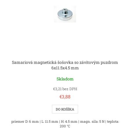
p
r
o
d
u
k
t
o
v
Samariová magnetická šošovka so závitovým puzdrom
6x11.5x4.5 mm
Skladom
€3,21 bez DPH
€3,88
DO KOŠÍKA
priemer D: 6 mm | L: 11.5 mm | H: 4.5 mm | magn. sila: 5 N | teplota:
200 °C