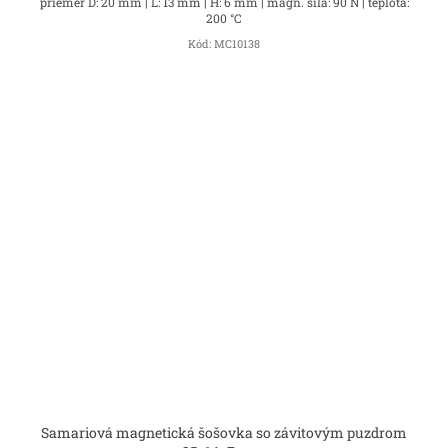
priemer D: 20 mm | L: 13 mm | H: 6 mm | magn. sila: 90 N | teplota:
200 °C
Kód:
MC10138
Samariová magnetická šošovka so závitovým puzdrom