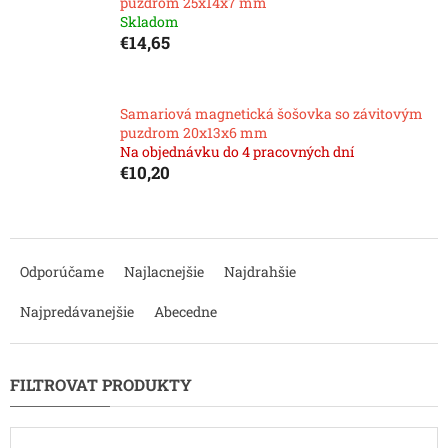
puzdrom 25x14x7 mm
Skladom
€14,65
Samariová magnetická šošovka so závitovým
puzdrom 20x13x6 mm
Na objednávku do 4 pracovných dní
€10,20
R
a
Odporúčame
Najlacnejšie
Najdrahšie
d
e
Najpredávanejšie
Abecedne
n
i
e
p
r
o