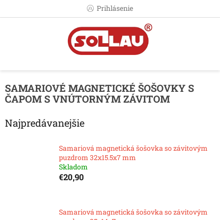
Prejsť
Prihlásenie
na
obsah
SAMARIOVÉ MAGNETICKÉ ŠOŠOVKY S
ČAPOM S VNÚTORNÝM ZÁVITOM
Najpredávanejšie
Samariová magnetická šošovka so závitovým
puzdrom 32x15.5x7 mm
Skladom
€20,90
Samariová magnetická šošovka so závitovým