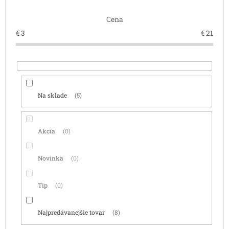
d
Cena
u
k
€
3
€
21
t
o
v
Na sklade
5
Akcia
0
Novinka
0
Tip
0
Najpredávanejšie tovar
8