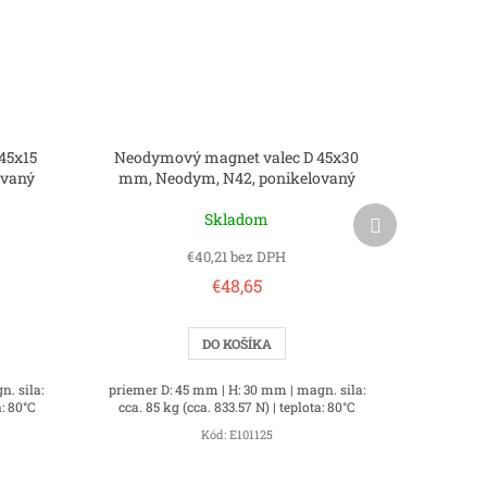
45x15
Neodymový magnet valec D 45x30
ovaný
mm, Neodym, N42, ponikelovaný
Ďalší
Skladom
produkt
€40,21 bez DPH
€48,65
DO KOŠÍKA
n. sila:
priemer D: 45 mm | H: 30 mm | magn. sila:
a: 80°C
cca. 85 kg (cca. 833.57 N) | teplota: 80°C
Kód:
E101125