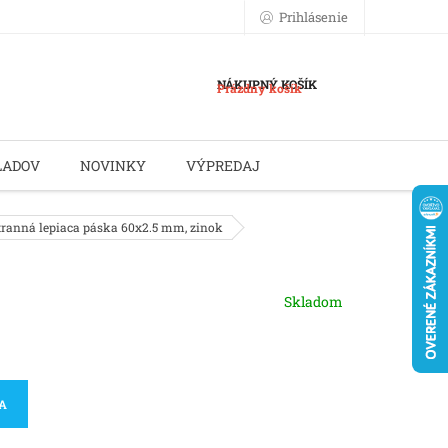
Prihlásenie
NÁKUPNÝ KOŠÍK
Prázdny košík
LADOV
NOVINKY
VÝPREDAJ
stranná lepiaca páska 60x2.5 mm, zinok
Skladom
KA