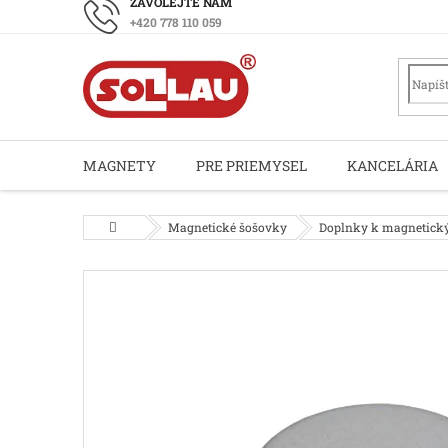
Prejsť
+420 778 110 059
na
obsah
MAGNETY
PRE PRIEMYSEL
KANCELÁRIA
Domov
Magnetické šošovky
Doplnky k magnetic