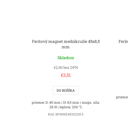
Feritový magnet medzikružie 45x8,5
Feri
mm
Skladom
€2,90 bez DPH
€3,51
DO KOŠÍKA
priemer
priemer D: 45 mm | H: 8,5 mm | magn. sila:
28 N | teplota: 200 °C
Kód:
BFMME45X22X8.5