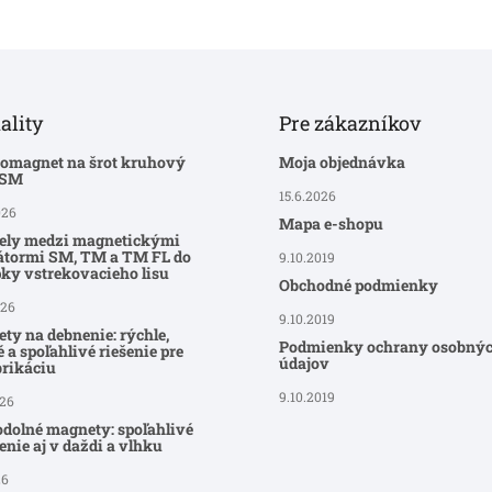
ality
Pre zákazníkov
romagnet na šrot kruhový
Moja objednávka
-SM
15.6.2026
026
Mapa e-shopu
ely medzi magnetickými
átormi SM, TM a TM FL do
9.10.2019
ky vstrekovacieho lisu
Obchodné podmienky
026
9.10.2019
ty na debnenie: rýchle,
Podmienky ochrany osobný
 a spoľahlivé riešenie pre
údajov
brikáciu
9.10.2019
026
dolné magnety: spoľahlivé
nie aj v daždi a vlhku
26