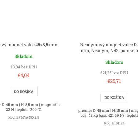
tový magnet valec 45x8,5 mm
Neodymový magnet valec D 
mm, Neodym, N42, ponikel
Skladom
Skladom
€3,34 bez DPH
€21,25 bez DPH
€4,04
€25,71
DO KOŠÍKA
DO KOŠÍKA
 D: 45 mm | H: 8,5 mm | magn. sila:
22 N | teplota: 200 °C
priemer D: 45 mm | H: 15 mm | mag
cca. 43 kg (cca. 421.69 N) | teplot
Kód:
BFMVA45X8.5
Kód:
E101124