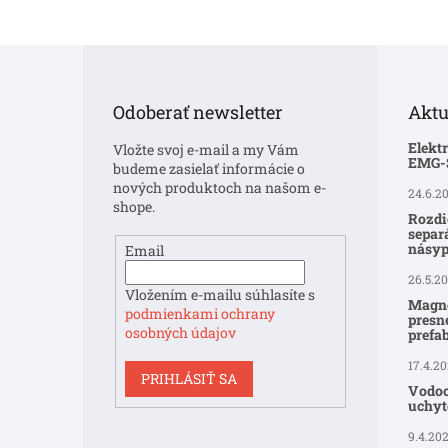
Z
á
p
Odoberať newsletter
Aktu
ä
t
Elekt
Vložte svoj e-mail a my Vám
i
EMG
budeme zasielať informácie o
e
nových produktoch na našom e-
24.6.2
shope.
Rozdi
separ
násyp
Email
26.5.2
Vložením e-mailu súhlasíte s
Magne
podmienkami ochrany
presné
osobných údajov
prefa
17.4.2
PRIHLÁSIŤ SA
Vodoo
uchyte
9.4.20