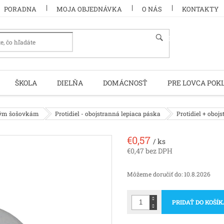
PORADNA
MOJA OBJEDNÁVKA
O NÁS
KONTAKTY
HĽADAŤ
ŠKOLA
DIELŇA
DOMÁCNOSŤ
PRE LOVCA POK
kým šošovkám
Protidiel - obojstranná lepiaca páska
Protidiel + oboj
€0,57
/ ks
€0,47 bez DPH
Jednotková
cena:
Môžeme doručiť do:
10.8.2026
PRIDAŤ DO KOŠÍ