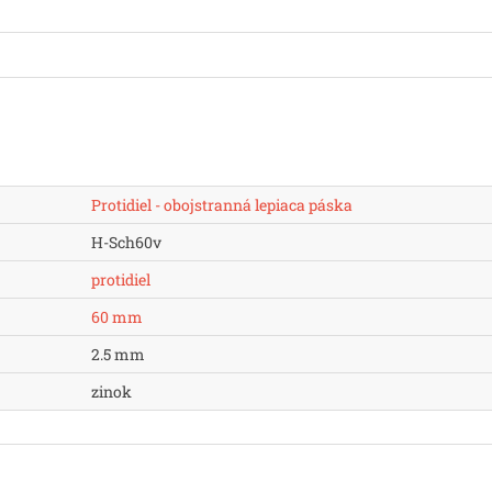
Protidiel - obojstranná lepiaca páska
H-Sch60v
protidiel
60 mm
2.5 mm
zinok