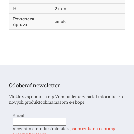
H
:
2 mm
Povrchová
zinok
úprava
:
Z
á
p
Odoberať newsletter
ä
t
Vložte svoj e-mail a my Vám budeme zasielať informácie o
i
nových produktoch na našom e-shope.
e
Email
Vložením e-mailu súhlasíte s
podmienkami ochrany