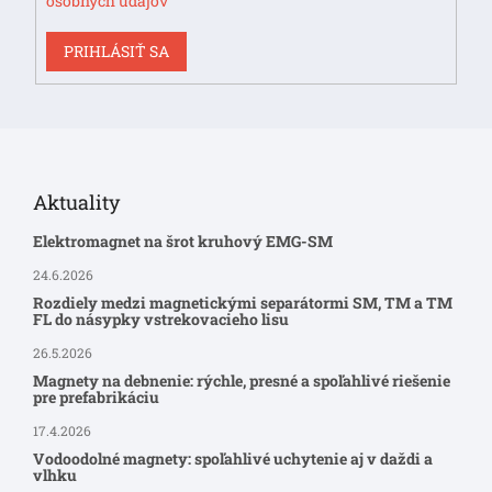
osobných údajov
PRIHLÁSIŤ SA
Aktuality
Elektromagnet na šrot kruhový EMG-SM
24.6.2026
Rozdiely medzi magnetickými separátormi SM, TM a TM
FL do násypky vstrekovacieho lisu
26.5.2026
Magnety na debnenie: rýchle, presné a spoľahlivé riešenie
pre prefabrikáciu
17.4.2026
Vodoodolné magnety: spoľahlivé uchytenie aj v daždi a
vlhku