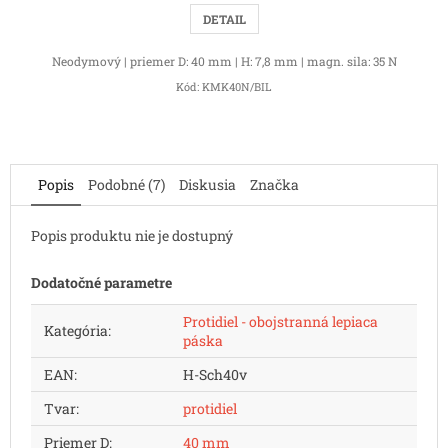
DETAIL
Neodymový | priemer D: 40 mm | H: 7,8 mm | magn. sila: 35 N
Kód:
KMK40N/BIL
Popis
Podobné (7)
Diskusia
Značka
Popis produktu nie je dostupný
Dodatočné parametre
Protidiel - obojstranná lepiaca
Kategória
:
páska
EAN
:
H-Sch40v
Tvar
:
protidiel
Priemer D
:
40 mm