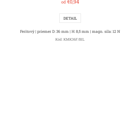
€0,94
od
DETAIL
Feritový | priemer D: 36 mm | H: 8,5 mm | magn. sila: 12 N
Kód:
KMK36F/BIL