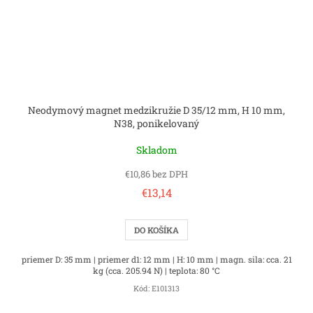
Neodymový magnet medzikružie D 35/12 mm, H 10 mm,
N38, ponikelovaný
Skladom
€10,86 bez DPH
€13,14
DO KOŠÍKA
priemer D: 35 mm | priemer d1: 12 mm | H: 10 mm | magn. sila: cca. 21
kg (cca. 205.94 N) | teplota: 80 °C
Kód:
E101313