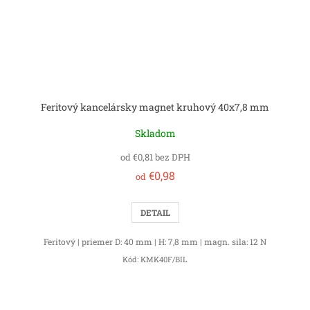
Feritový kancelársky magnet kruhový 40x7,8 mm
Skladom
od €0,81 bez DPH
€0,98
od
DETAIL
Feritový | priemer D: 40 mm | H: 7,8 mm | magn. sila: 12 N
Kód:
KMK40F/BIL