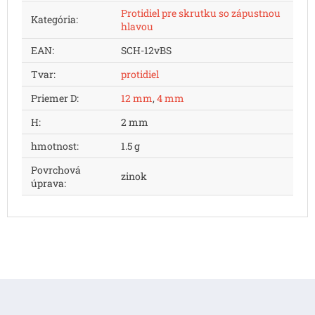
Protidiel pre skrutku so zápustnou
Kategória
:
hlavou
EAN
:
SCH-12vBS
Tvar
:
protidiel
Priemer D
:
12 mm
,
4 mm
H
:
2 mm
hmotnost
:
1.5 g
Povrchová
zinok
úprava
:
Z
á