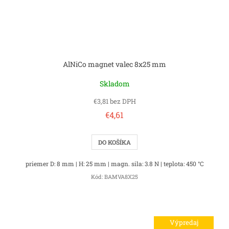
AlNiCo magnet valec 8x25 mm
Skladom
€3,81 bez DPH
€4,61
DO KOŠÍKA
priemer D: 8 mm | H: 25 mm | magn. sila: 3.8 N | teplota: 450 °C
Kód:
BAMVA8X25
Výpredaj