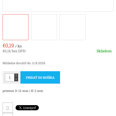
€0,19
/ ks
€0,16 bez DPH
Skladom
Jednotková
cena:
Môžeme doručiť do:
11.8.2026
PRIDAŤ DO KOŠÍKA
priemer D: 12 mm | H: 2 mm