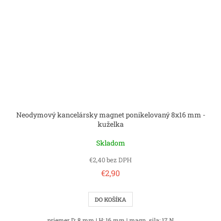
Neodymový kancelársky magnet ponikelovaný 8x16 mm -
kuželka
Skladom
€2,40 bez DPH
€2,90
DO KOŠÍKA
priemer D: 8 mm | H: 16 mm | magn. sila: 17 N