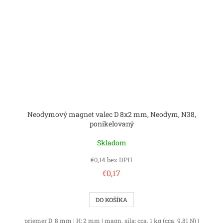
Neodymový magnet valec D 8x2 mm, Neodym, N38,
ponikelovaný
Skladom
€0,14 bez DPH
€0,17
DO KOŠÍKA
priemer D: 8 mm | H: 2 mm | magn. sila: cca. 1 kg (cca. 9.81 N) |