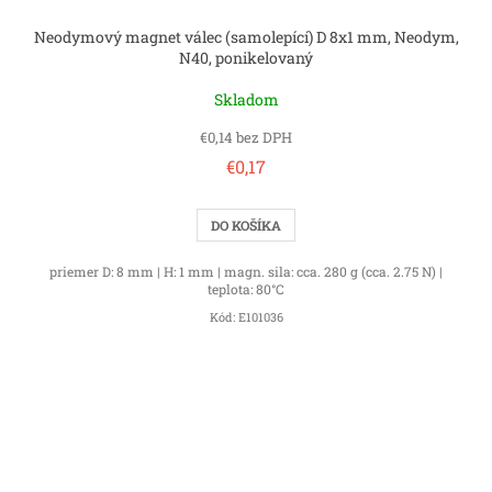
Neodymový magnet válec (samolepící) D 8x1 mm, Neodym,
N40, ponikelovaný
Skladom
€0,14 bez DPH
€0,17
DO KOŠÍKA
priemer D: 8 mm | H: 1 mm | magn. sila: cca. 280 g (cca. 2.75 N) |
teplota: 80°C
Kód:
E101036