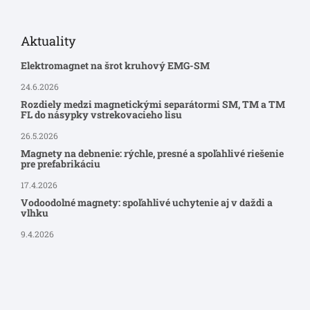
Aktuality
Elektromagnet na šrot kruhový EMG-SM
24.6.2026
Rozdiely medzi magnetickými separátormi SM, TM a TM
FL do násypky vstrekovacieho lisu
26.5.2026
Magnety na debnenie: rýchle, presné a spoľahlivé riešenie
pre prefabrikáciu
17.4.2026
Vodoodolné magnety: spoľahlivé uchytenie aj v daždi a
vlhku
9.4.2026