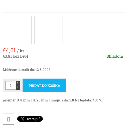
€4,61
/ ks
€3,81 bez DPH
Skladom
Jednotková
cena:
Môžeme doručiť do:
12.8.2026
PRIDAŤ DO KOŠÍKA
priemer D: 8 mm | H: 25 mm | magn. sila: 3.8 N | teplota: 450 °C