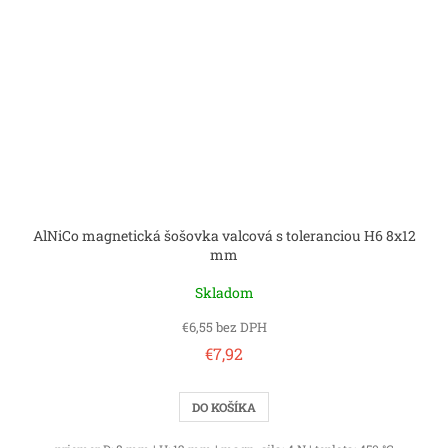
AlNiCo magnetická šošovka valcová s toleranciou H6 8x12
mm
Skladom
€6,55 bez DPH
€7,92
DO KOŠÍKA