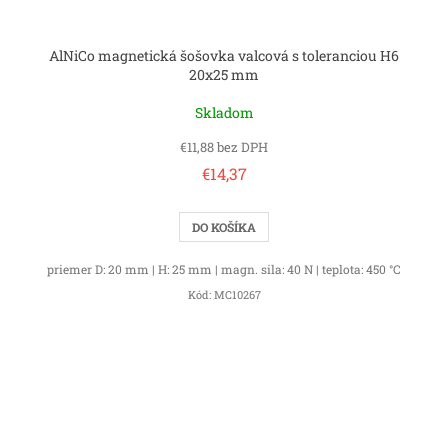
AlNiCo magnetická šošovka valcová s toleranciou H6
20x25 mm
Skladom
€11,88 bez DPH
€14,37
DO KOŠÍKA
priemer D: 20 mm | H: 25 mm | magn. sila: 40 N | teplota: 450 °C
Kód:
MC10267