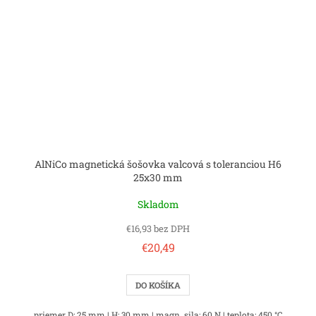
AlNiCo magnetická šošovka valcová s toleranciou H6
25x30 mm
Skladom
€16,93 bez DPH
€20,49
DO KOŠÍKA
priemer D: 25 mm | H: 30 mm | magn. sila: 60 N | teplota: 450 °C