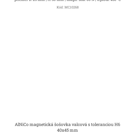
Kód:
MC10268
AlNiCo magnetická šošovka valcová s toleranciou H6
40x45 mm