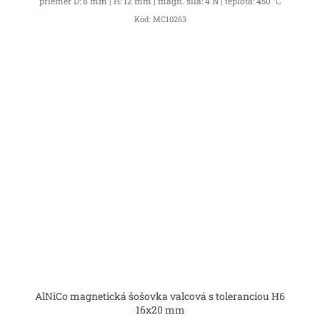
priemer D: 8 mm | H: 12 mm | magn. sila: 4 N | teplota: 450 °C
Kód:
MC10263
AlNiCo magnetická šošovka valcová s toleranciou H6
16x20 mm