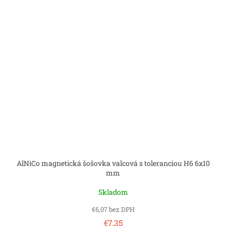
AlNiCo magnetická šošovka valcová s toleranciou H6 6x10
mm
Skladom
€6,07 bez DPH
€7,35