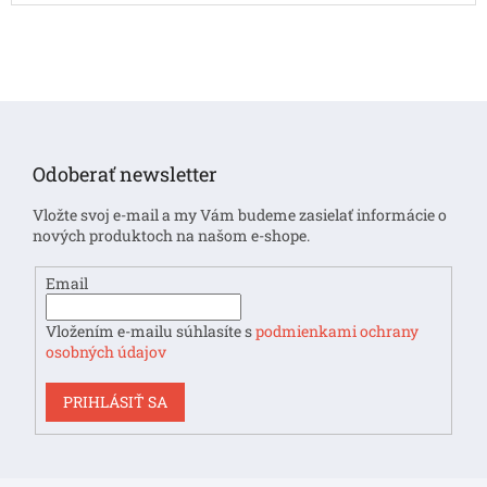
Z
á
p
Odoberať newsletter
ä
t
Vložte svoj e-mail a my Vám budeme zasielať informácie o
i
nových produktoch na našom e-shope.
e
Email
Vložením e-mailu súhlasíte s
podmienkami ochrany
osobných údajov
PRIHLÁSIŤ SA