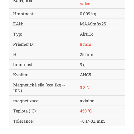
Kategória
:
valce
Hmotnosť
:
0.009 kg
EAN
:
MAASm8x25
Typ
:
AlNiCo
Priemer D
:
8 mm
H
:
25 mm
hmotnost
:
9 g
Kvalita
:
ANC5
Magnetická sila (cca 1kg ~
3.8 N
10N)
:
magnetizace
:
axiálna
Teplota (°C)
:
450 °C
Tolerance
:
+0.1/-0.1 mm