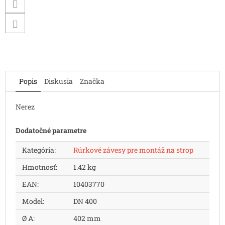
Popis
Diskusia
Značka
Nerez
Dodatočné parametre
Kategória
:
Rúrkové závesy pre montáž na strop
Hmotnosť
:
1.42 kg
EAN
:
10403770
Model
:
DN 400
Ø A
:
402 mm