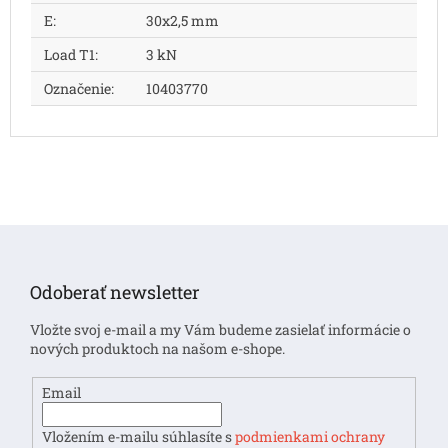
E
:
30x2,5 mm
Load T1
:
3 kN
Označenie
:
10403770
Z
á
p
Odoberať newsletter
ä
t
Vložte svoj e-mail a my Vám budeme zasielať informácie o
i
nových produktoch na našom e-shope.
e
Email
Vložením e-mailu súhlasíte s
podmienkami ochrany