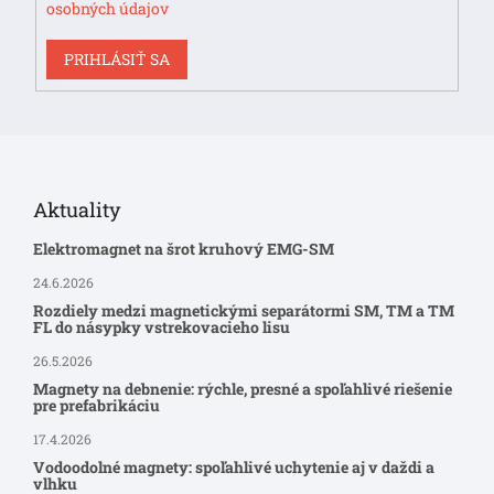
osobných údajov
PRIHLÁSIŤ SA
Aktuality
Elektromagnet na šrot kruhový EMG-SM
24.6.2026
Rozdiely medzi magnetickými separátormi SM, TM a TM
FL do násypky vstrekovacieho lisu
26.5.2026
Magnety na debnenie: rýchle, presné a spoľahlivé riešenie
pre prefabrikáciu
17.4.2026
Vodoodolné magnety: spoľahlivé uchytenie aj v daždi a
vlhku