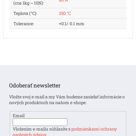
(cca 1kg ~ 10N)
:
Teplota (°C)
:
350 °C
Tolerance
:
+0.1/-0.1 mm
Z
á
p
Odoberať newsletter
ä
t
Vložte svoj e-mail a my Vám budeme zasielať informácie o
i
nových produktoch na našom e-shope.
e
Email
Vložením e-mailu súhlasíte s
podmienkami ochrany
osobných údajov