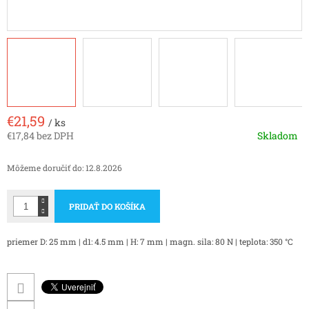
€21,59
/ ks
€17,84 bez DPH
Skladom
Jednotková
cena:
Môžeme doručiť do:
12.8.2026
PRIDAŤ DO KOŠÍKA
priemer D: 25 mm | d1: 4.5 mm | H: 7 mm | magn. sila: 80 N | teplota: 350 °C