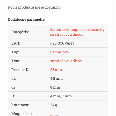
Popis produktu nie je dostupný
Dodatočné parametre
Samariové magnetické šošovky
Kategória
:
so stredovou dierou
EAN
:
F25-SCCVAHT
Typ
:
Samariové
Tvar
:
so stredovou dierou
Priemer D
:
25 mm
d1
:
4.5 mm
d2
:
8 mm
H
:
4 mm, 7 mm
hmotnost
:
24 g
Magnetická sila
80 N