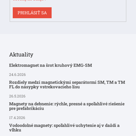
PRIHLÁSIŤ SA
Aktuality
Elektromagnet na šrot kruhový EMG-SM
24.6.2026
Rozdiely medzi magnetickými separátormi SM, TM a TM
FL do násypky vstrekovacieho lisu
26.5.2026
Magnety na debnenie: rýchle, presné a spoľahlivé riešenie
pre prefabrikáciu
17.4.2026
Vodoodolné magnety: spoľahlivé uchytenie aj v daždi a
vlhku