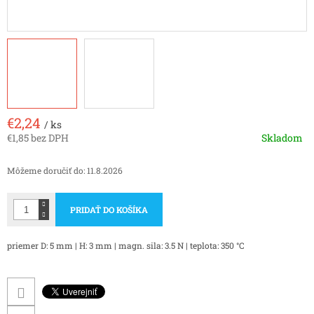
€2,24
/ ks
€1,85 bez DPH
Skladom
Jednotková
cena:
Môžeme doručiť do:
11.8.2026
PRIDAŤ DO KOŠÍKA
priemer D: 5 mm | H: 3 mm | magn. sila: 3.5 N | teplota: 350 °C