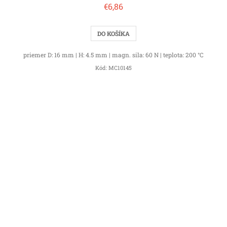
€6,86
DO KOŠÍKA
priemer D: 16 mm | H: 4.5 mm | magn. sila: 60 N | teplota: 200 °C
Kód:
MC10145