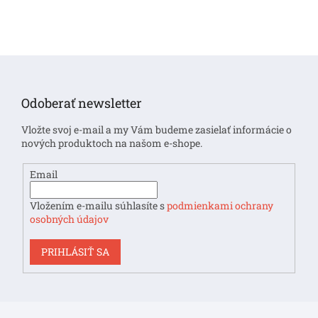
Z
á
p
Odoberať newsletter
ä
t
Vložte svoj e-mail a my Vám budeme zasielať informácie o
i
nových produktoch na našom e-shope.
e
Email
Vložením e-mailu súhlasíte s
podmienkami ochrany
osobných údajov
PRIHLÁSIŤ SA