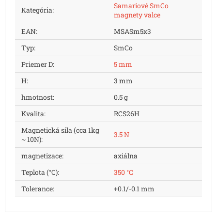
Samariové SmCo
Kategória
:
magnety valce
EAN
:
MSASm5x3
Typ
:
SmCo
Priemer D
:
5 mm
H
:
3 mm
hmotnost
:
0.5 g
Kvalita
:
RCS26H
Magnetická sila (cca 1kg
3.5 N
~ 10N)
:
magnetizace
:
axiálna
Teplota (°C)
:
350 °C
Tolerance
:
+0.1/-0.1 mm