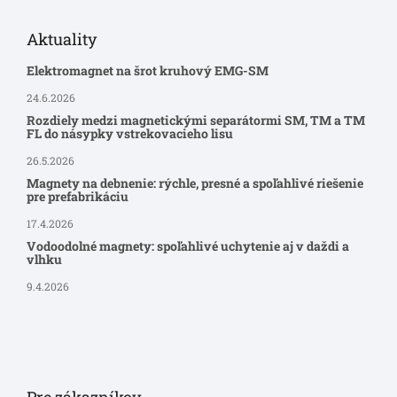
Aktuality
Elektromagnet na šrot kruhový EMG-SM
24.6.2026
Rozdiely medzi magnetickými separátormi SM, TM a TM
FL do násypky vstrekovacieho lisu
26.5.2026
Magnety na debnenie: rýchle, presné a spoľahlivé riešenie
pre prefabrikáciu
17.4.2026
Vodoodolné magnety: spoľahlivé uchytenie aj v daždi a
vlhku
9.4.2026
Pre zákazníkov