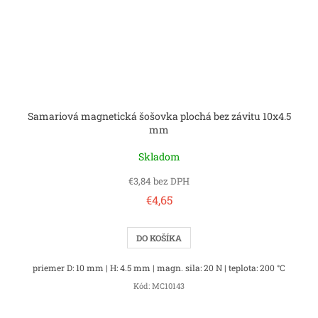
Samariová magnetická šošovka plochá bez závitu 10x4.5
mm
Skladom
€3,84 bez DPH
€4,65
DO KOŠÍKA
priemer D: 10 mm | H: 4.5 mm | magn. sila: 20 N | teplota: 200 °C
Kód:
MC10143