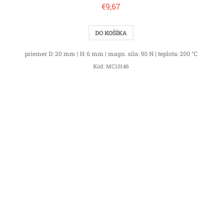
€9,67
DO KOŠÍKA
priemer D: 20 mm | H: 6 mm | magn. sila: 90 N | teplota: 200 °C
Kód:
MC10146