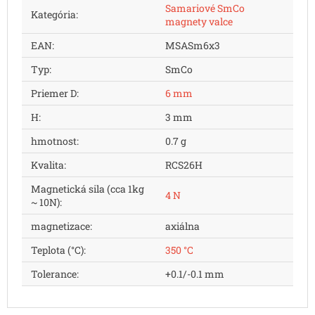
Samariové SmCo
Kategória
:
magnety valce
EAN
:
MSASm6x3
Typ
:
SmCo
Priemer D
:
6 mm
H
:
3 mm
hmotnost
:
0.7 g
Kvalita
:
RCS26H
Magnetická sila (cca 1kg
4 N
~ 10N)
:
magnetizace
:
axiálna
Teplota (°C)
:
350 °C
Tolerance
:
+0.1/-0.1 mm