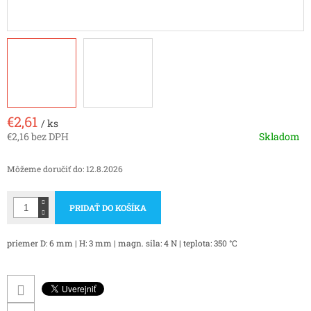
€2,61
/ ks
€2,16 bez DPH
Skladom
Jednotková
cena:
Môžeme doručiť do:
12.8.2026
PRIDAŤ DO KOŠÍKA
priemer D: 6 mm | H: 3 mm | magn. sila: 4 N | teplota: 350 °C