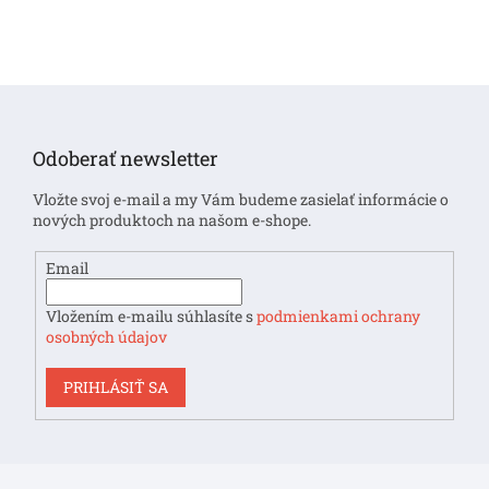
Z
á
p
Odoberať newsletter
ä
t
Vložte svoj e-mail a my Vám budeme zasielať informácie o
i
nových produktoch na našom e-shope.
e
Email
Vložením e-mailu súhlasíte s
podmienkami ochrany
osobných údajov
PRIHLÁSIŤ SA