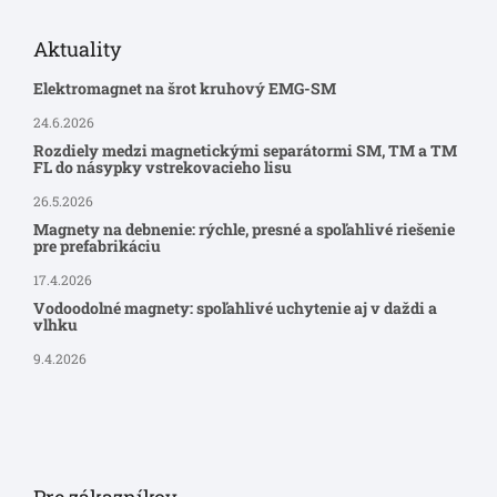
Aktuality
Elektromagnet na šrot kruhový EMG-SM
24.6.2026
Rozdiely medzi magnetickými separátormi SM, TM a TM
FL do násypky vstrekovacieho lisu
26.5.2026
Magnety na debnenie: rýchle, presné a spoľahlivé riešenie
pre prefabrikáciu
17.4.2026
Vodoodolné magnety: spoľahlivé uchytenie aj v daždi a
vlhku
9.4.2026
Pre zákazníkov