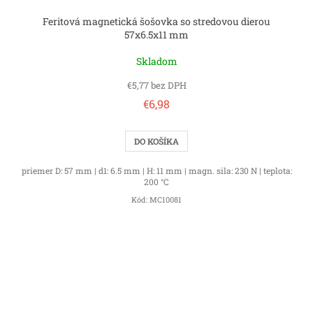
Feritová magnetická šošovka so stredovou dierou
57x6.5x11 mm
Skladom
€5,77 bez DPH
€6,98
DO KOŠÍKA
priemer D: 57 mm | d1: 6.5 mm | H: 11 mm | magn. sila: 230 N | teplota:
200 °C
Kód:
MC10081