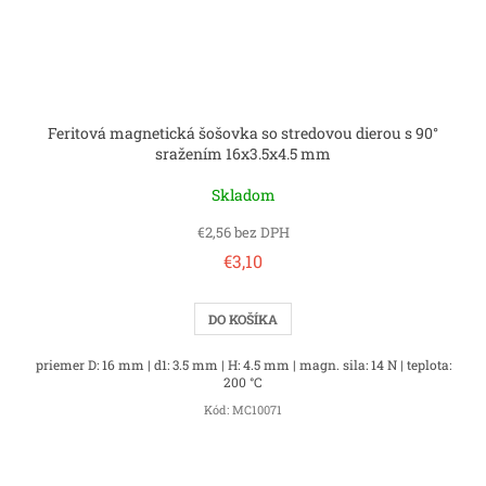
Feritová magnetická šošovka so stredovou dierou s 90°
sražením 16x3.5x4.5 mm
Skladom
€2,56 bez DPH
€3,10
DO KOŠÍKA
priemer D: 16 mm | d1: 3.5 mm | H: 4.5 mm | magn. sila: 14 N | teplota:
200 °C
Kód:
MC10071