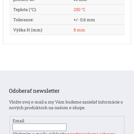
Teplota (°C)
:
250 °C
Tolerance
:
+/- 0,6 mm
Výška H (mm)
:
8 mm
Z
á
p
Odoberať newsletter
ä
t
Vložte svoj e-mail a my Vám budeme zasielať informácie o
i
nových produktoch na našom e-shope.
e
Email
Vložením e-mailu súhlasíte s
podmienkami ochrany