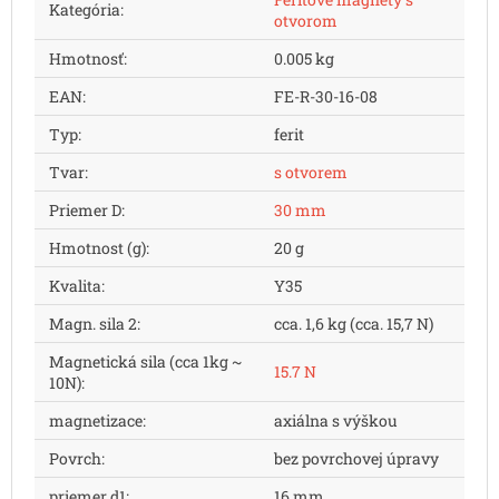
Kategória
:
otvorom
Hmotnosť
:
0.005 kg
EAN
:
FE-R-30-16-08
Typ
:
ferit
Tvar
:
s otvorem
Priemer D
:
30 mm
Hmotnost (g)
:
20 g
Kvalita
:
Y35
Magn. sila 2
:
cca. 1,6 kg (cca. 15,7 N)
Magnetická sila (cca 1kg ~
15.7 N
10N)
:
magnetizace
:
axiálna s výškou
Povrch
:
bez povrchovej úpravy
priemer d1
:
16 mm