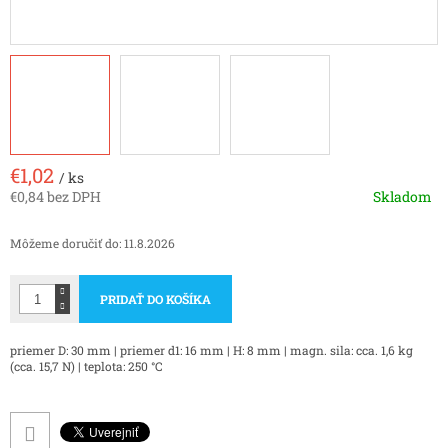
€1,02
/ ks
€0,84 bez DPH
Skladom
Jednotková
cena:
Môžeme doručiť do:
11.8.2026
PRIDAŤ DO KOŠÍKA
priemer D: 30 mm | priemer d1: 16 mm | H: 8 mm | magn. sila: cca. 1,6 kg
(cca. 15,7 N) | teplota: 250 °C