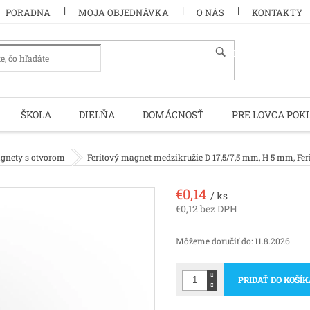
PORADNA
MOJA OBJEDNÁVKA
O NÁS
KONTAKTY
HĽADAŤ
ŠKOLA
DIELŇA
DOMÁCNOSŤ
PRE LOVCA POK
agnety s otvorom
Feritový magnet medzikružie D 17,5/7,5 mm, H 5 mm, Feri
€0,14
/ ks
€0,12 bez DPH
Jednotková
cena:
Môžeme doručiť do:
11.8.2026
PRIDAŤ DO KOŠÍ