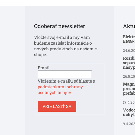
Z
á
p
Odoberať newsletter
Aktu
ä
t
Elekt
Vložte svoj e-mail a my Vám
i
EMG
budeme zasielať informácie o
e
nových produktoch na našom e-
24.6.2
shope.
Rozdi
separ
násyp
Email
26.5.2
Vložením e-mailu súhlasíte s
Magne
podmienkami ochrany
presné
osobných údajov
prefa
17.4.2
PRIHLÁSIŤ SA
Vodoo
uchyte
9.4.20