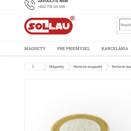
Prejsť
+420 778 110 059
na
obsah
MAGNETY
PRE PRIEMYSEL
KANCELÁRIA
Domov
Magnety
Feritové magnety
Feritové m