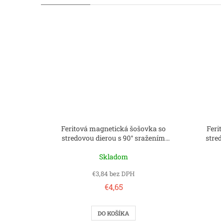
Feritová magnetická šošovka so
Feri
stredovou dierou s 90° sražením
stre
40x5.5x8 mm
Skladom
€3,84 bez DPH
€4,65
DO KOŠÍKA