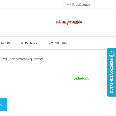
Prihlásenie
NÁKUPNÝ KOŠÍK
Prázdny košík
LADOV
NOVINKY
VÝPREDAJ
t, Y30, bez povrchovej úpravy
Skladom
KA