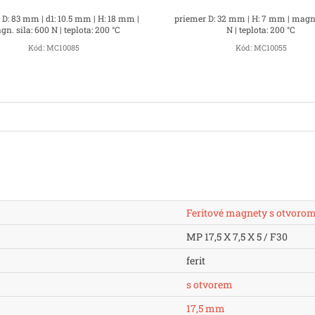
 D: 83 mm | d1: 10.5 mm | H: 18 mm |
priemer D: 32 mm | H: 7 mm | magn.
n. sila: 600 N | teplota: 200 °C
N | teplota: 200 °C
Kód:
MC10085
Kód:
MC10055
Feritové magnety s otvoro
MP 17,5 X 7,5 X 5 / F30
ferit
s otvorem
17,5 mm