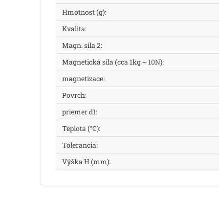
Hmotnost (g)
:
Kvalita
:
Magn. sila 2
:
Magnetická sila (cca 1kg ~ 10N)
:
magnetizace
:
Povrch
:
priemer d1
:
Teplota (°C)
:
Tolerancia
:
Výška H (mm)
: