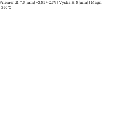
 Priemer d1: 7,5 [mm] +2,5%/-2,5% | Výška H: 5 [mm] | Magn.
a: 250°C