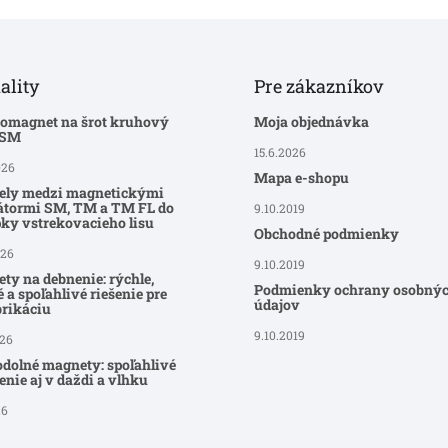
ality
Pre zákazníkov
romagnet na šrot kruhový
Moja objednávka
-SM
15.6.2026
026
Mapa e-shopu
ely medzi magnetickými
átormi SM, TM a TM FL do
9.10.2019
ky vstrekovacieho lisu
Obchodné podmienky
026
9.10.2019
ty na debnenie: rýchle,
Podmienky ochrany osobný
 a spoľahlivé riešenie pre
údajov
brikáciu
9.10.2019
026
dolné magnety: spoľahlivé
nie aj v daždi a vlhku
26