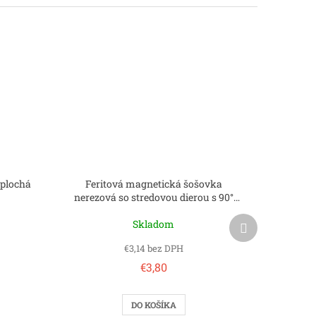
 plochá
Feritová magnetická šošovka
nerezová so stredovou dierou s 90°
sražením 25x5.5x7 mm
Ďalší
Skladom
produkt
€3,14 bez DPH
€3,80
DO KOŠÍKA