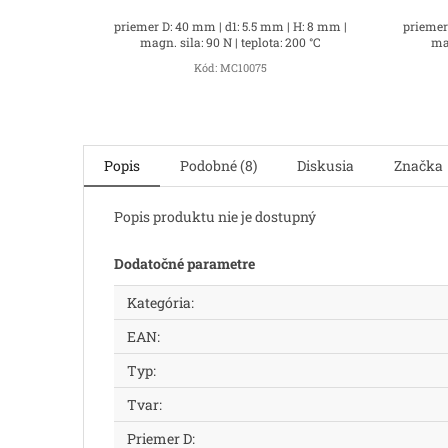
priemer D: 40 mm | d1: 5.5 mm | H: 8 mm |
priemer
magn. sila: 90 N | teplota: 200 °C
mag
Kód:
MC10075
Popis
Podobné (8)
Diskusia
Značka
Popis produktu nie je dostupný
Dodatočné parametre
Kategória
:
EAN
:
Typ
:
Tvar
:
Priemer D
: