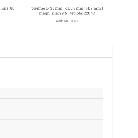
 sila: 80
priemer D: 25 mm | d1: 5.5 mm | H: 7 mm |
magn. sila: 29 N | teplota: 220 °C
Kód:
MC10077
m