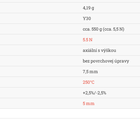
4,19 g
Y30
cca. 550 g (cca. 5,5 N)
5.5 N
axiální s výškou
bez povrchovej úpravy
7,5 mm
250°C
+2,5%/-2,5%
5 mm