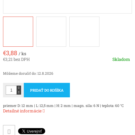
€3,88
/ ks
€3,21 bez DPH
Skladom
Jednotková
cena:
Môžeme doručiť do:
12.8.2026
PRIDAŤ DO KOŠÍKA
priemer D: 12 mm | L: 12,5 mm | H: 2 mm | magn. sila: 6 N | teplota: 60 °C
Detailné informácie