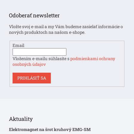
á
p
Odoberať newsletter
ä
t
Vložte svoj e-mail a my Vám budeme zasielať informácie o
i
nových produktoch na našom e-shope.
e
Email
Vložením e-mailu súhlasíte s
podmienkami ochrany
osobných údajov
PRIHLÁSIŤ SA
Aktuality
Elektromagnet na šrot kruhový EMG-SM