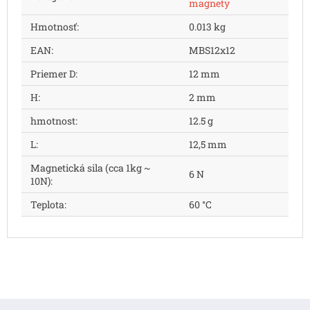
magnety
Hmotnosť
:
0.013 kg
EAN
:
MBS12x12
Priemer D
:
12 mm
H
:
2 mm
hmotnost
:
12.5 g
L
:
12,5 mm
Magnetická sila (cca 1kg ~
6 N
10N)
:
Teplota
:
60 °C
Z