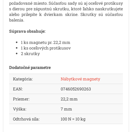
požadované miesto. Súčasťou sady sú aj oceľové protikusy
s dierou pre zápustnú skrutku, ktoré ľahko naskrutkujete
alebo prilepíte k dvierkam skrine. Skrutky sú súčasťou
balenia.
Súprava obsahuje:
1 ks magnetu pr. 22,2 mm
1 ks oceľových protikusov
2 skrutky
Dodatočné parametre
Kategória
:
Nábytkové magnety
EAN
:
0746052690263
Priemer
:
22,2 mm
Výška
:
7 mm
Odtrhová sila
:
100 N = 10 kg