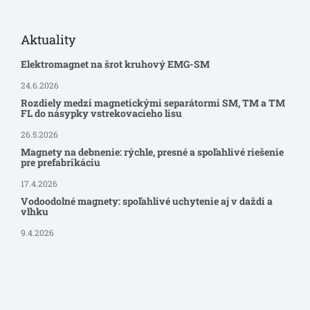
Aktuality
Elektromagnet na šrot kruhový EMG-SM
24.6.2026
Rozdiely medzi magnetickými separátormi SM, TM a TM
FL do násypky vstrekovacieho lisu
26.5.2026
Magnety na debnenie: rýchle, presné a spoľahlivé riešenie
pre prefabrikáciu
17.4.2026
Vodoodolné magnety: spoľahlivé uchytenie aj v daždi a
vlhku
9.4.2026