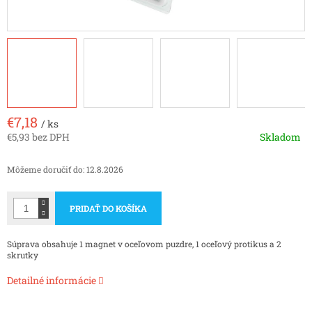
€7,18
/ ks
€5,93 bez DPH
Skladom
Jednotková
cena:
Môžeme doručiť do:
12.8.2026
PRIDAŤ DO KOŠÍKA
Súprava obsahuje 1 magnet v oceľovom puzdre, 1 oceľový protikus a 2
skrutky
Detailné informácie