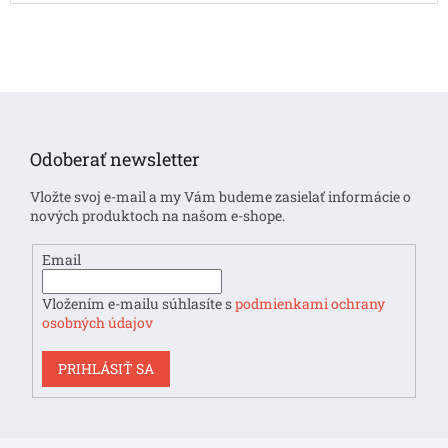
Z
á
p
Odoberať newsletter
ä
t
Vložte svoj e-mail a my Vám budeme zasielať informácie o
i
nových produktoch na našom e-shope.
e
Email
Vložením e-mailu súhlasíte s
podmienkami ochrany
osobných údajov
PRIHLÁSIŤ SA