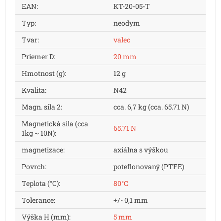
EAN
:
KT-20-05-T
Typ
:
neodym
Tvar
:
valec
Priemer D
:
20 mm
Hmotnost (g)
:
12 g
Kvalita
:
N42
Magn. sila 2
:
cca. 6,7 kg (cca. 65.71 N)
Magnetická sila (cca
65.71 N
1kg ~ 10N)
:
magnetizace
:
axiálna s výškou
Povrch
:
poteflonovaný (PTFE)
Teplota (°C)
:
80°C
Tolerance
:
+/- 0,1 mm
Výška H (mm)
:
5 mm