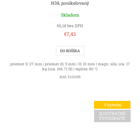
N38, ponikelovaný
Skladom
€6,14 bez DPH
€7,43
DO KOŠÍKA
priemer D: 27 mm | priemer d1: 5 mm | H: 10 mm | magn. sila: cca. 17
kg (cca. 166.71 N) | teplota: 80 °C
Kód:
E101305
Výpredaj
ILUSTRAČNÉ
FOTOGRAFIE