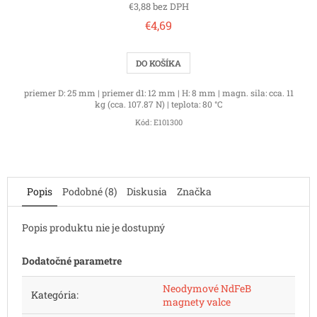
€3,88 bez DPH
€4,69
DO KOŠÍKA
priemer D: 25 mm | priemer d1: 12 mm | H: 8 mm | magn. sila: cca. 11
kg (cca. 107.87 N) | teplota: 80 °C
Kód:
E101300
Popis
Podobné (8)
Diskusia
Značka
Popis produktu nie je dostupný
Dodatočné parametre
Neodymové NdFeB
Kategória
:
magnety valce