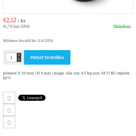
€2,12
/ ks
€1,75 bez DPH
Skladom
Jednotková
cena:
Môžeme doručiť do:
11.8.2026
PRIDAŤ DO KOŠÍKA
priemer D: 20 mm | H: 5 mm | magn. sila: cca. 6,7 kg (cca. 65.71 N) | teplota:
80°C