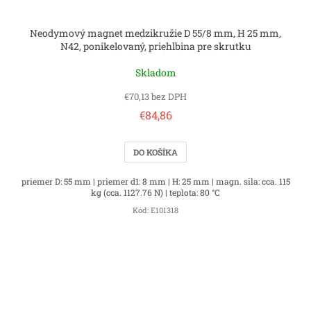
Neodymový magnet medzikružie D 55/8 mm, H 25 mm,
N42, ponikelovaný, priehlbina pre skrutku
Skladom
€70,13 bez DPH
€84,86
DO KOŠÍKA
priemer D: 55 mm | priemer d1: 8 mm | H: 25 mm | magn. sila: cca. 115
kg (cca. 1127.76 N) | teplota: 80 °C
Kód:
E101318