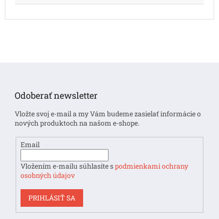
Z
á
p
Odoberať newsletter
ä
t
Vložte svoj e-mail a my Vám budeme zasielať informácie o
i
nových produktoch na našom e-shope.
e
Email
Vložením e-mailu súhlasíte s
podmienkami ochrany
osobných údajov
PRIHLÁSIŤ SA