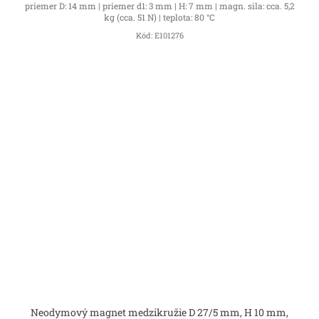
priemer D: 14 mm | priemer d1: 3 mm | H: 7 mm | magn. sila: cca. 5,2
kg (cca. 51 N) | teplota: 80 °C
Kód:
E101276
Neodymový magnet medzikružie D 27/5 mm, H 10 mm,