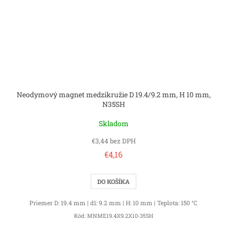
Neodymový magnet medzikružie D 19.4/9.2 mm, H 10 mm,
N35SH
Skladom
€3,44 bez DPH
€4,16
DO KOŠÍKA
Priemer D: 19.4 mm | d1: 9.2 mm | H: 10 mm | Teplota: 150 °C
Kód:
MNME19.4X9.2X10-35SH