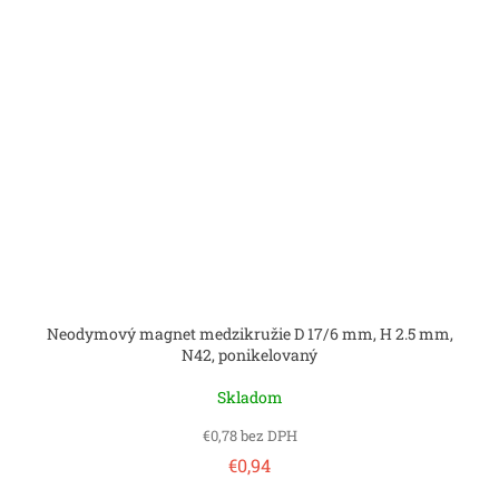
Neodymový magnet medzikružie D 17/6 mm, H 2.5 mm,
N42, ponikelovaný
Skladom
€0,78 bez DPH
€0,94