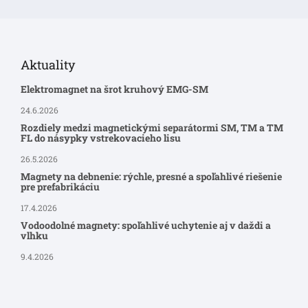
Aktuality
Elektromagnet na šrot kruhový EMG-SM
24.6.2026
Rozdiely medzi magnetickými separátormi SM, TM a TM
FL do násypky vstrekovacieho lisu
26.5.2026
Magnety na debnenie: rýchle, presné a spoľahlivé riešenie
pre prefabrikáciu
17.4.2026
Vodoodolné magnety: spoľahlivé uchytenie aj v daždi a
vlhku
9.4.2026