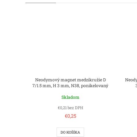
Neodymový magnet medzikružie D
Neody
7/1.5 mm, H 3 mm, N38, ponikelovaný
Skladom
€0,21 bez DPH
€0,25
DO KOŠÍKA