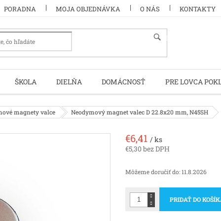
PORADNA
MOJA OBJEDNÁVKA
O NÁS
KONTAKTY
HĽADAŤ
ŠKOLA
DIELŇA
DOMÁCNOSŤ
PRE LOVCA POK
ové magnety valce
Neodymový magnet valec D 22.8x20 mm, N45SH
€6,41
/ ks
€5,30 bez DPH
Jednotková
cena:
Môžeme doručiť do:
11.8.2026
PRIDAŤ DO KOŠÍ