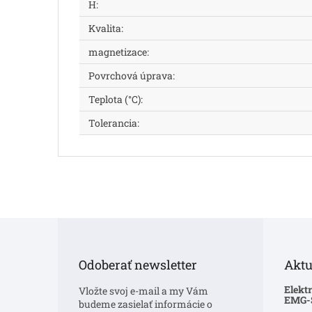
H
:
Kvalita
:
magnetizace
:
Povrchová úprava
:
Teplota (°C)
:
Tolerancia
:
Z
á
p
Odoberať newsletter
Aktu
ä
t
Elekt
Vložte svoj e-mail a my Vám
i
EMG
budeme zasielať informácie o