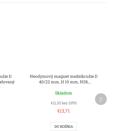
užie D
Neodymový magnet medzikružie D
elovaný
40/22 mm, H 10 mm, N38,
ponikelovaný
Skladom
Ďalší
produkt
€11,33 bez DPH
€13,71
DO KOŠÍKA