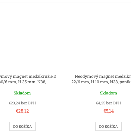
mový magnet medzikružie D
Neodymový magnet medzikr
30/6 mm, H 35 mm, N38,
22/6 mm, H 10 mm, N38, ponik
ponikelovaný
Skladom
Skladom
€23,24 bez DPH
€4,25 bez DPH
€28,12
€5,14
DO KOŠÍKA
DO KOŠÍKA