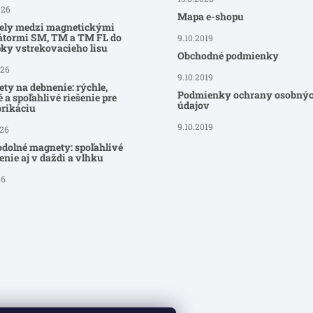
026
Mapa e-shopu
ely medzi magnetickými
átormi SM, TM a TM FL do
9.10.2019
ky vstrekovacieho lisu
Obchodné podmienky
026
9.10.2019
ty na debnenie: rýchle,
Podmienky ochrany osobný
 a spoľahlivé riešenie pre
údajov
brikáciu
9.10.2019
026
dolné magnety: spoľahlivé
nie aj v daždi a vlhku
26