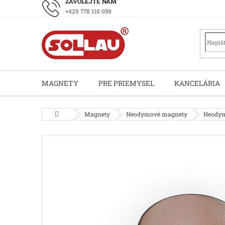
Prejsť
+420 778 110 059
na
obsah
MAGNETY
PRE PRIEMYSEL
KANCELÁRIA
Domov
Magnety
Neodymové magnety
Neodym