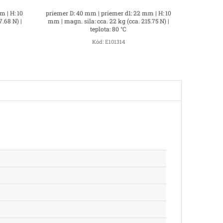
m | H: 10
priemer D: 40 mm | priemer d1: 22 mm | H: 10
7.68 N) |
mm | magn. sila: cca. 22 kg (cca. 215.75 N) |
teplota: 80 °C
Kód:
E101314