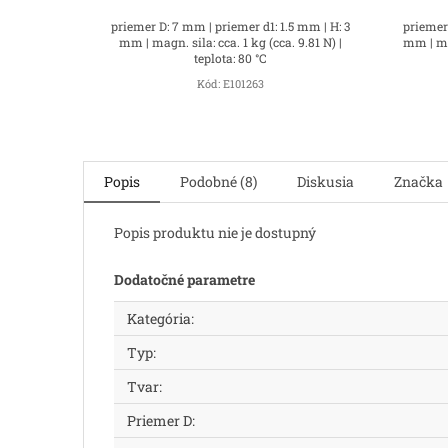
priemer D: 7 mm | priemer d1: 1.5 mm | H: 3
priemer
mm | magn. sila: cca. 1 kg (cca. 9.81 N) |
mm | mag
teplota: 80 °C
Kód:
E101263
Popis
Podobné (8)
Diskusia
Značka
Popis produktu nie je dostupný
Dodatočné parametre
Kategória
:
Typ
:
Tvar
:
Priemer D
: