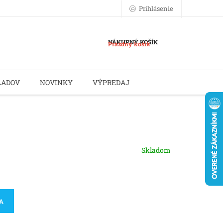
Prihlásenie
NÁKUPNÝ KOŠÍK
Prázdny košík
LADOV
NOVINKY
VÝPREDAJ
Skladom
KA