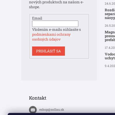
e
nových produktoch na našom e-
24.6.2
shope.
Rozdi
separ
násyp
Email
26.5.2
Vložením e-mailu súhlasíte s
Magne
podmienkami ochrany
presné
osobných údajov
prefa
17.4.2
PRIHLÁSIŤ SA
Vodoo
uchyte
9.4.20
Kontakt
eshop
@
sollau.sk