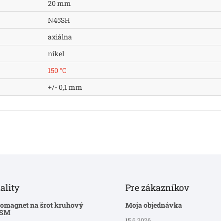
20 mm
N45SH
axiálna
nikel
150 °C
+/- 0,1 mm
ality
Pre zákazníkov
romagnet na šrot kruhový
Moja objednávka
-SM
15.6.2026