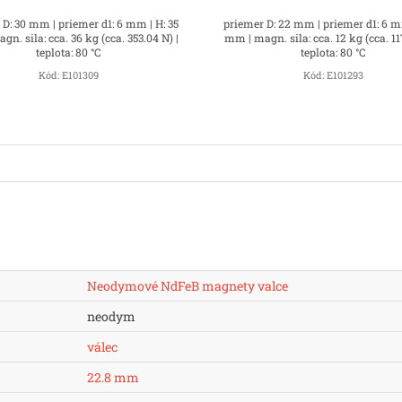
 D: 30 mm | priemer d1: 6 mm | H: 35
priemer D: 22 mm | priemer d1: 6 m
n. sila: cca. 36 kg (cca. 353.04 N) |
mm | magn. sila: cca. 12 kg (cca. 11
teplota: 80 °C
teplota: 80 °C
Kód:
E101309
Kód:
E101293
Neodymové NdFeB magnety valce
neodym
válec
22.8 mm