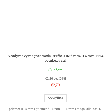
Neodymový magnet medzikružie D 15/6 mm, H 6 mm, N42,
ponikelovaný
Skladom
€2,26 bez DPH
€2,73
DO KOŠÍKA
priemer D: 15 mm | priemer d1: 6 mm | H: 6 mm | magn. sila: cca. 5,1