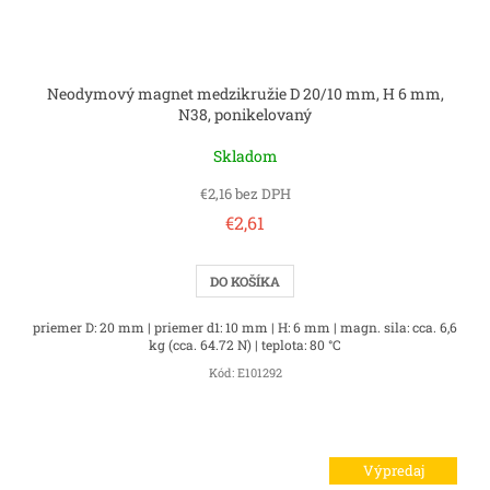
Neodymový magnet medzikružie D 20/10 mm, H 6 mm,
N38, ponikelovaný
Skladom
€2,16 bez DPH
€2,61
DO KOŠÍKA
priemer D: 20 mm | priemer d1: 10 mm | H: 6 mm | magn. sila: cca. 6,6
kg (cca. 64.72 N) | teplota: 80 °C
Kód:
E101292
Výpredaj