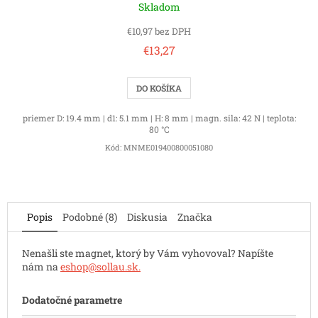
Skladom
€10,97 bez DPH
€13,27
DO KOŠÍKA
priemer D: 19.4 mm | d1: 5.1 mm | H: 8 mm | magn. sila: 42 N | teplota:
80 °C
Kód:
MNME019400800051080
Popis
Podobné (8)
Diskusia
Značka
Nenašli ste magnet, ktorý by Vám vyhovoval? Napíšte
nám na
eshop@sollau.sk
.
Dodatočné parametre