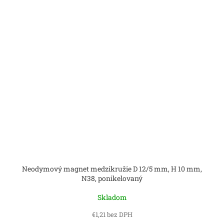
Neodymový magnet medzikružie D 12/5 mm, H 10 mm,
N38, ponikelovaný
Skladom
€1,21 bez DPH