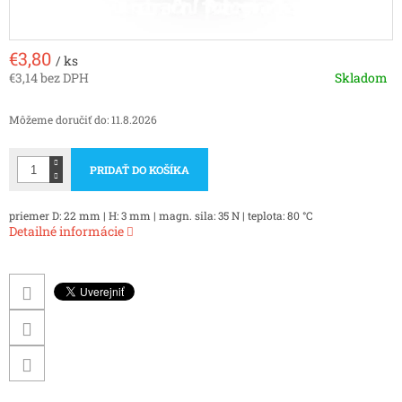
€3,80
/ ks
€3,14 bez DPH
Skladom
Jednotková
cena:
Môžeme doručiť do:
11.8.2026
PRIDAŤ DO KOŠÍKA
priemer D: 22 mm | H: 3 mm | magn. sila: 35 N | teplota: 80 °C
Detailné informácie