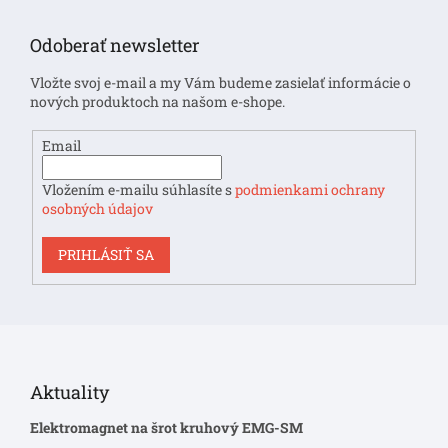
á
p
Odoberať newsletter
ä
t
Vložte svoj e-mail a my Vám budeme zasielať informácie o
i
nových produktoch na našom e-shope.
e
Email
Vložením e-mailu súhlasíte s
podmienkami ochrany
osobných údajov
PRIHLÁSIŤ SA
Aktuality
Elektromagnet na šrot kruhový EMG-SM