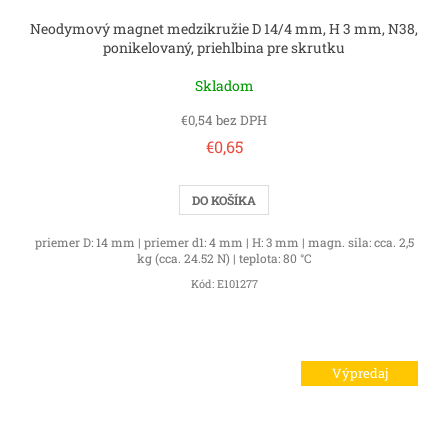
Neodymový magnet medzikružie D 14/4 mm, H 3 mm, N38,
ponikelovaný, priehlbina pre skrutku
Skladom
€0,54 bez DPH
€0,65
DO KOŠÍKA
priemer D: 14 mm | priemer d1: 4 mm | H: 3 mm | magn. sila: cca. 2,5
kg (cca. 24.52 N) | teplota: 80 °C
Kód:
E101277
Výpredaj