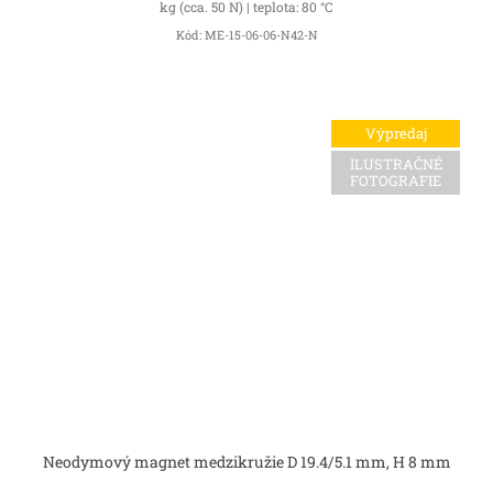
kg (cca. 50 N) | teplota: 80 °C
Kód:
ME-15-06-06-N42-N
Výpredaj
ILUSTRAČNÉ
FOTOGRAFIE
Neodymový magnet medzikružie D 19.4/5.1 mm, H 8 mm