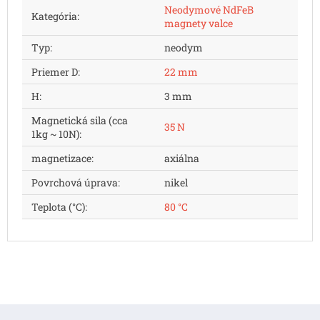
Neodymové NdFeB
Kategória
:
magnety valce
Typ
:
neodym
Priemer D
:
22 mm
H
:
3 mm
Magnetická sila (cca
35 N
1kg ~ 10N)
:
magnetizace
:
axiálna
Povrchová úprava
:
nikel
Teplota (°C)
:
80 °C
Z