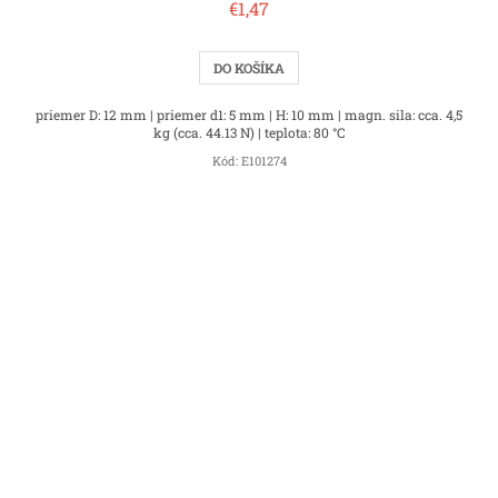
€1,47
DO KOŠÍKA
priemer D: 12 mm | priemer d1: 5 mm | H: 10 mm | magn. sila: cca. 4,5
kg (cca. 44.13 N) | teplota: 80 °C
Kód:
E101274