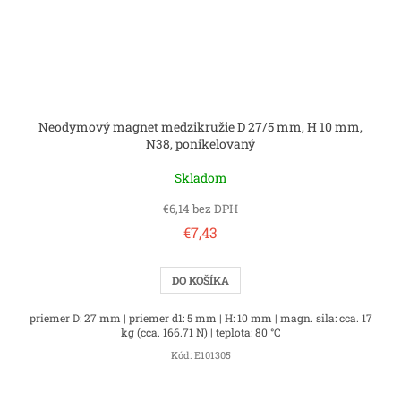
Neodymový magnet medzikružie D 27/5 mm, H 10 mm,
N38, ponikelovaný
Skladom
€6,14 bez DPH
€7,43
DO KOŠÍKA
priemer D: 27 mm | priemer d1: 5 mm | H: 10 mm | magn. sila: cca. 17
kg (cca. 166.71 N) | teplota: 80 °C
Kód:
E101305