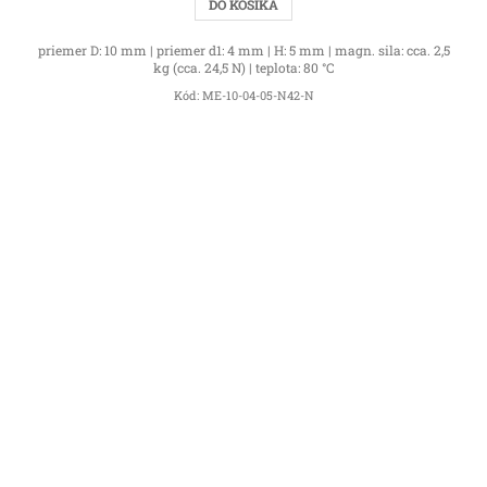
DO KOŠÍKA
priemer D: 10 mm | priemer d1: 4 mm | H: 5 mm | magn. sila: cca. 2,5
kg (cca. 24,5 N) | teplota: 80 °C
Kód:
ME-10-04-05-N42-N