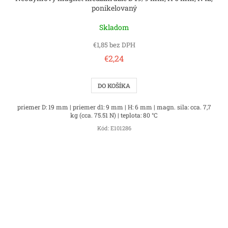
ponikelovaný
Skladom
€1,85 bez DPH
€2,24
DO KOŠÍKA
priemer D: 19 mm | priemer d1: 9 mm | H: 6 mm | magn. sila: cca. 7,7
kg (cca. 75.51 N) | teplota: 80 °C
Kód:
E101286