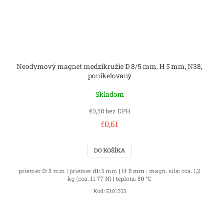
Neodymový magnet medzikružie D 8/5 mm, H 5 mm, N38,
ponikelovaný
Skladom
€0,50 bez DPH
€0,61
DO KOŠÍKA
priemer D: 8 mm | priemer d1: 5 mm | H: 5 mm | magn. sila: cca. 1,2
kg (cca. 11.77 N) | teplota: 80 °C
Kód:
E101265