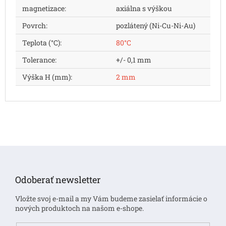
magnetizace
:
axiálna s výškou
Povrch
:
pozlátený (Ni-Cu-Ni-Au)
Teplota (°C)
:
80°C
Tolerance
:
+/- 0,1 mm
Výška H (mm)
:
2 mm
Z
á
p
Odoberať newsletter
ä
t
Vložte svoj e-mail a my Vám budeme zasielať informácie o
i
nových produktoch na našom e-shope.
e