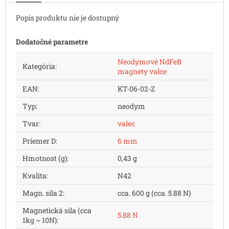
Popis produktu nie je dostupný
Dodatočné parametre
Neodymové NdFeB
Kategória
:
magnety valce
EAN
:
KT-06-02-Z
Typ
:
neodym
Tvar
:
valec
Priemer D
:
6 mm
Hmotnost (g)
:
0,43 g
Kvalita
:
N42
Magn. sila 2
:
cca. 600 g (cca. 5.88 N)
Magnetická sila (cca
5.88 N
1kg ~ 10N)
: