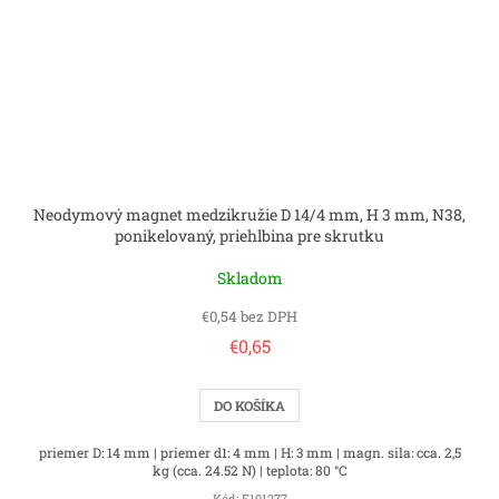
Neodymový magnet medzikružie D 14/4 mm, H 3 mm, N38,
ponikelovaný, priehlbina pre skrutku
Skladom
€0,54 bez DPH
€0,65
DO KOŠÍKA
priemer D: 14 mm | priemer d1: 4 mm | H: 3 mm | magn. sila: cca. 2,5
kg (cca. 24.52 N) | teplota: 80 °C
Kód:
E101277