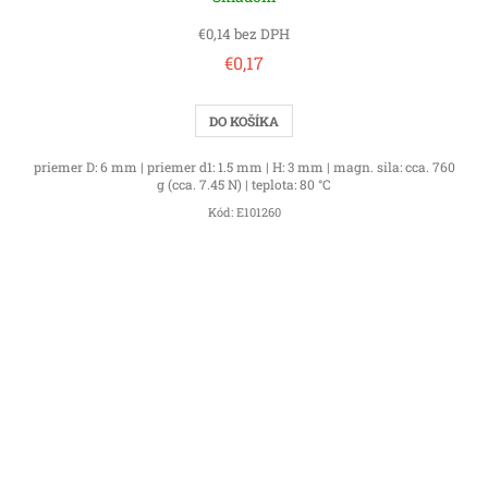
€0,14 bez DPH
€0,17
DO KOŠÍKA
priemer D: 6 mm | priemer d1: 1.5 mm | H: 3 mm | magn. sila: cca. 760
g (cca. 7.45 N) | teplota: 80 °C
Kód:
E101260