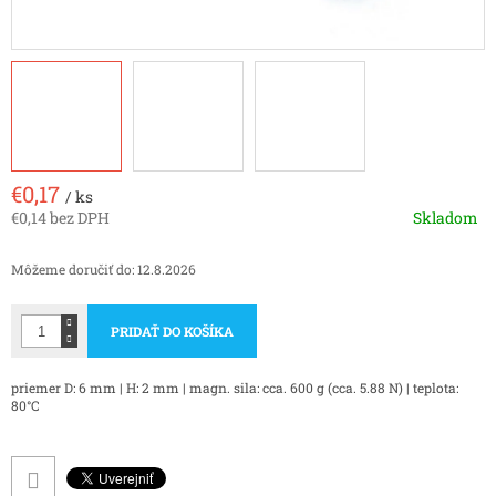
€0,17
/ ks
€0,14 bez DPH
Skladom
Jednotková
cena:
Môžeme doručiť do:
12.8.2026
PRIDAŤ DO KOŠÍKA
priemer D: 6 mm | H: 2 mm | magn. sila: cca. 600 g (cca. 5.88 N) | teplota:
80°C