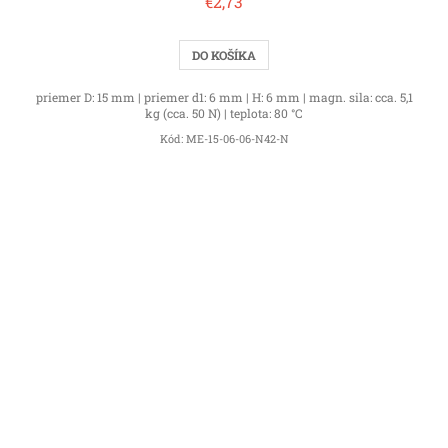
€2,73
DO KOŠÍKA
priemer D: 15 mm | priemer d1: 6 mm | H: 6 mm | magn. sila: cca. 5,1
kg (cca. 50 N) | teplota: 80 °C
Kód:
ME-15-06-06-N42-N