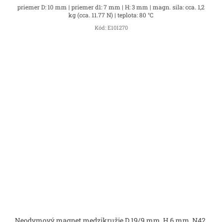
priemer D: 10 mm | priemer d1: 7 mm | H: 3 mm | magn. sila: cca. 1,2
kg (cca. 11.77 N) | teplota: 80 °C
Kód:
E101270
Neodymový magnet medzikružie D 19/9 mm, H 6 mm, N42,