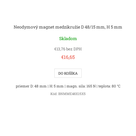
Neodymový magnet medzikružie D 48/15 mm, H 5 mm
Skladom
€13,76 bez DPH
€16,65
DO KOŠÍKA
priemer D: 48 mm | H: 5 mm | magn. sila: 165 N | teplota: 80 °C
Kód:
BNMME48X15X5