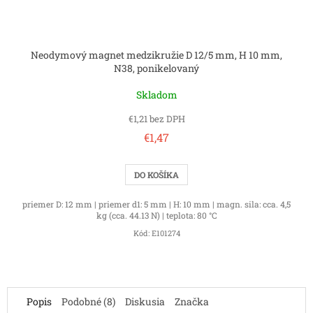
Neodymový magnet medzikružie D 12/5 mm, H 10 mm,
N38, ponikelovaný
Skladom
€1,21 bez DPH
€1,47
DO KOŠÍKA
priemer D: 12 mm | priemer d1: 5 mm | H: 10 mm | magn. sila: cca. 4,5
kg (cca. 44.13 N) | teplota: 80 °C
Kód:
E101274
Popis
Podobné (8)
Diskusia
Značka