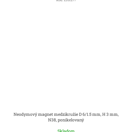
Neodymový magnet medzikružie D 6/1.5 mm, H 3 mm,
N38, ponikelovaný
Skladom