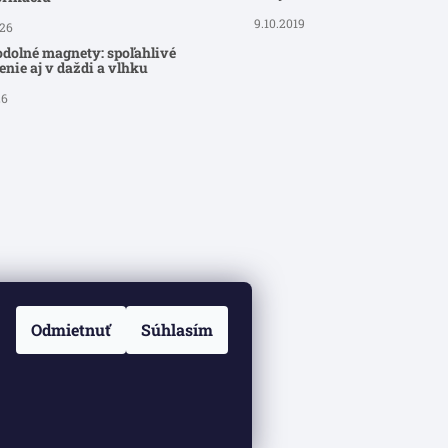
9.10.2019
026
dolné magnety: spoľahlivé
nie aj v daždi a vlhku
26
Odmietnuť
Súhlasím