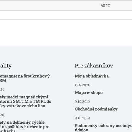
60 °C
ality
Pre zákazníkov
romagnet na šrot kruhový
Moja objednávka
-SM
15.6.2026
026
Mapa e-shopu
ely medzi magnetickými
átormi SM, TM a TM FL do
9.10.2019
ky vstrekovacieho lisu
Obchodné podmienky
026
9.10.2019
ty na debnenie: rýchle,
Podmienky ochrany osobný
 a spoľahlivé riešenie pre
údajov
brikáciu