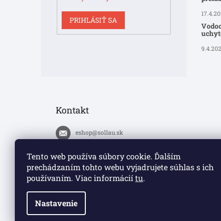
17.4.2
PRIHLÁSIŤ SA
Vodoo
uchyte
9.4.20
Kontakt
eshop
@
sollau.sk
+420 778 110 059
Tento web používa súbory cookie. Ďalším
prechádzaním tohto webu vyjadrujete súhlas s ich
https://www.facebook.com/solla
používaním. Viac informácií
tu
.
ucz/
Nastavenie