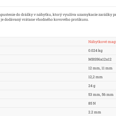
pustenie do drážky v nábytku, ktorý využíva uzamykacie zarážky p
m je dodávaný vrátane vhodného kovového protikusu.
Nábytkové mag
0.024 kg
MBS56x12x12
12 mm, 11 mm
12,2 mm
24 g
53 mm, 56 mm
85 N
2.2 mm