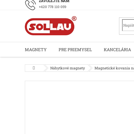
Prejsť
+420 778 110 059
na
obsah
MAGNETY
PRE PRIEMYSEL
KANCELÁRIA
Domov
Nábytkové magnety
Magnetické kovania na