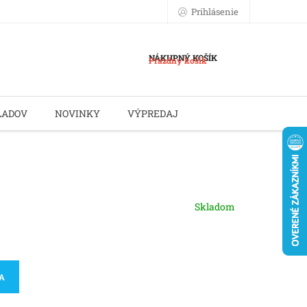
Prihlásenie
NÁKUPNÝ KOŠÍK
Prázdny košík
LADOV
NOVINKY
VÝPREDAJ
Skladom
KA