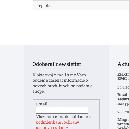
Teplota
:
Z
á
p
Odoberať newsletter
Aktu
ä
t
Elekt
Vložte svoj e-mail a my Vám
i
EMG
budeme zasielať informácie o
e
nových produktoch na našom e-
24.6.2
shope.
Rozdi
separ
násyp
Email
26.5.2
Vložením e-mailu súhlasíte s
Magne
podmienkami ochrany
presné
osobných údajov
prefa