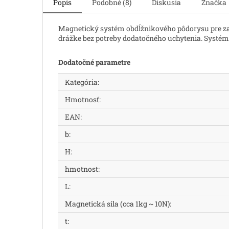
Popis
Podobné (8)
Diskusia
Značka
Magnetický systém obdĺžnikového pôdorysu pre za
drážke bez potreby dodatočného uchytenia. Systé
Dodatočné parametre
Kategória
:
Hmotnosť
:
EAN
:
b
:
H
:
hmotnost
:
L
:
Magnetická sila (cca 1kg ~ 10N)
:
t
: