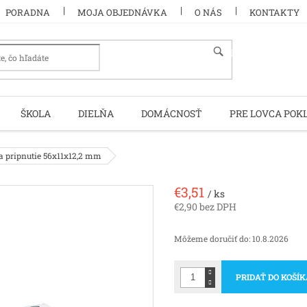
PORADNA
MOJA OBJEDNÁVKA
O NÁS
KONTAKTY
HĽADAŤ
ŠKOLA
DIELŇA
DOMÁCNOSŤ
PRE LOVCA POK
 pripnutie 56x11x12,2 mm
€3,51
/ ks
€2,90 bez DPH
Jednotková
cena:
Môžeme doručiť do:
10.8.2026
PRIDAŤ DO KOŠÍ