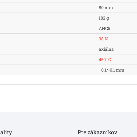
80 mm
182 g
ANC5
38 N
axiálna
450 °C
+0.1/-0.1 mm
ality
Pre zákazníkov