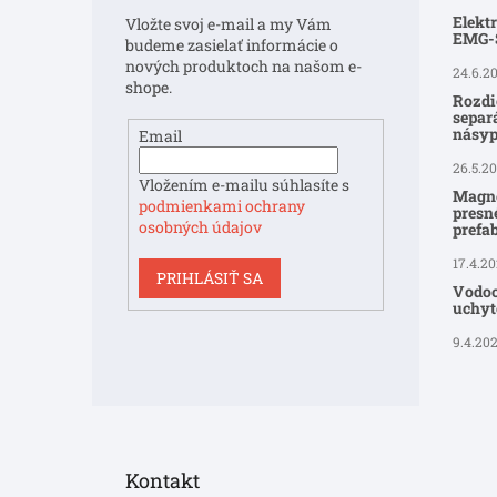
t
Elekt
Vložte svoj e-mail a my Vám
i
EMG
budeme zasielať informácie o
e
nových produktoch na našom e-
24.6.2
shope.
Rozdi
separ
násyp
Email
26.5.2
Vložením e-mailu súhlasíte s
Magne
podmienkami ochrany
presné
osobných údajov
prefa
17.4.2
PRIHLÁSIŤ SA
Vodoo
uchyte
9.4.20
Kontakt