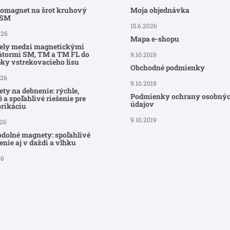
romagnet na šrot kruhový
Moja objednávka
-SM
15.6.2026
026
Mapa e-shopu
ely medzi magnetickými
átormi SM, TM a TM FL do
9.10.2019
ky vstrekovacieho lisu
Obchodné podmienky
026
9.10.2019
ty na debnenie: rýchle,
Podmienky ochrany osobný
 a spoľahlivé riešenie pre
údajov
brikáciu
9.10.2019
026
dolné magnety: spoľahlivé
nie aj v daždi a vlhku
26