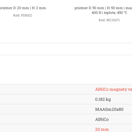
priemer D: 20 mm | H: 2 mm
priemer D: 50 mm | H: 50 mm | mag
400 N | teplota: 450 °C
Kód:
PD001Z
Kód:
MC10271
AlNiCo magnety va
0.182 kg
MAASm20x80
AlNiCo
20 mm