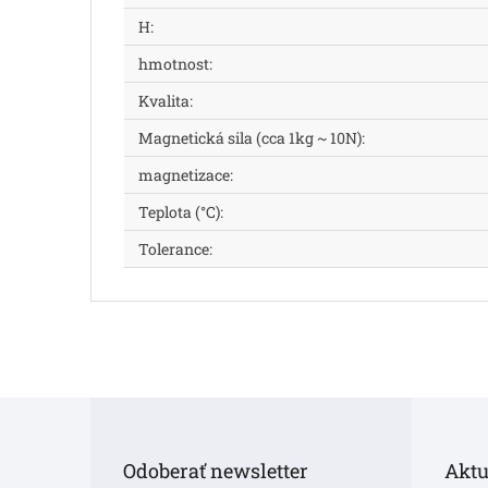
H
:
hmotnost
:
Kvalita
:
Magnetická sila (cca 1kg ~ 10N)
:
magnetizace
:
Teplota (°C)
:
Tolerance
:
Z
á
p
Odoberať newsletter
Aktu
ä