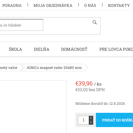
PORADNA
MOJA OBJEDNÁVKA
O NÁS
KONTAKTY
HĽADAŤ
ŠKOLA
DIELŇA
DOMÁCNOSŤ
PRE LOVCA POK
nety valce
AlNiCo magnet valec 20x80 mm
€39,96
/ ks
€33,02 bez DPH
Jednotková
cena:
Môžeme doručiť do:
12.8.2026
PRIDAŤ DO KOŠÍ