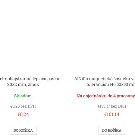
iel + obojstranná lepiaca páska
AlNiCo magnetická šošovka va
20x2 mm, zinok
toleranciou H6 50x50 
Skladom
Na objednávku do 4 pracovný
€0,20 bez DPH
€133,17 bez DPH
€0,24
€161,14
DO KOŠÍKA
DO KOŠÍKA