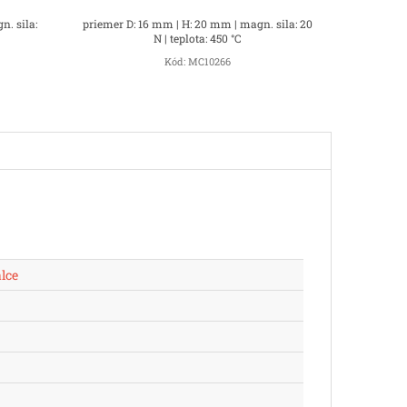
n. sila:
priemer D: 16 mm | H: 20 mm | magn. sila: 20
N | teplota: 450 °C
Kód:
MC10266
lce