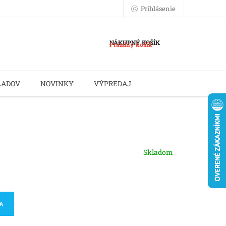
Prihlásenie
NÁKUPNÝ KOŠÍK
Prázdny košík
LADOV
NOVINKY
VÝPREDAJ
Skladom
KA