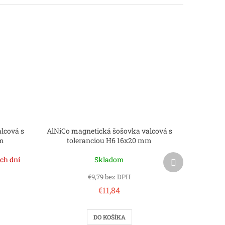
lcová s
AlNiCo magnetická šošovka valcová s
mm
toleranciou H6 16x20 mm
Ďalší
ch dní
Skladom
produkt
€9,79 bez DPH
€11,84
DO KOŠÍKA