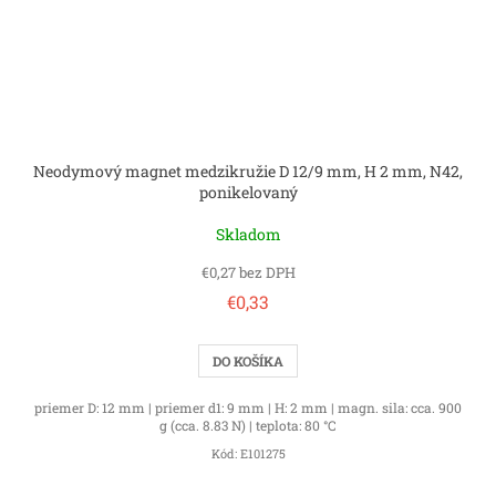
Neodymový magnet medzikružie D 12/9 mm, H 2 mm, N42,
ponikelovaný
Skladom
€0,27 bez DPH
€0,33
DO KOŠÍKA
priemer D: 12 mm | priemer d1: 9 mm | H: 2 mm | magn. sila: cca. 900
g (cca. 8.83 N) | teplota: 80 °C
Kód:
E101275