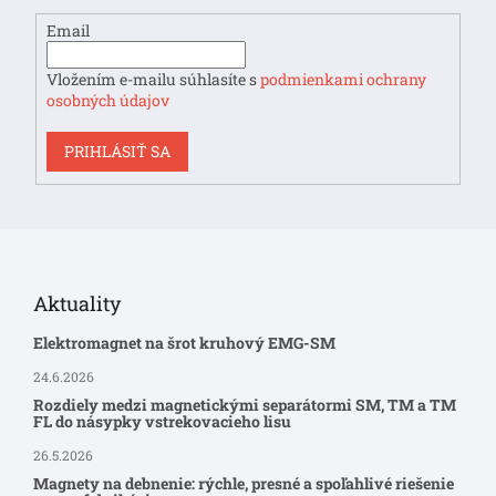
e
Email
Vložením e-mailu súhlasíte s
podmienkami ochrany
osobných údajov
PRIHLÁSIŤ SA
Aktuality
Elektromagnet na šrot kruhový EMG-SM
24.6.2026
Rozdiely medzi magnetickými separátormi SM, TM a TM
FL do násypky vstrekovacieho lisu
26.5.2026
Magnety na debnenie: rýchle, presné a spoľahlivé riešenie