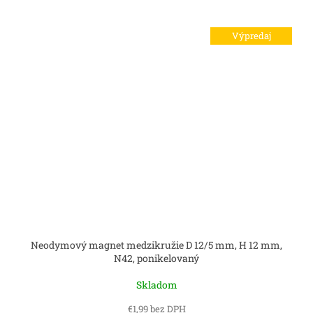
Výpredaj
Neodymový magnet medzikružie D 12/5 mm, H 12 mm,
N42, ponikelovaný
Skladom
€1,99 bez DPH