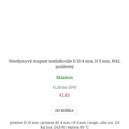
Neodymový magnet medzikružie D 10/4 mm, H 5 mm, N42,
pozlátený
Skladom
€1,18 bez DPH
€1,43
DO KOŠÍKA
priemer D: 10 mm | priemer d1: 4 mm | H: 5 mm | magn. sila: cca. 2,5
kg (cca. 24,5 N) | teplota: 80 °C