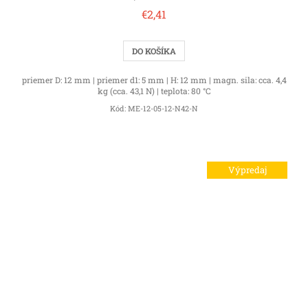
€2,41
DO KOŠÍKA
priemer D: 12 mm | priemer d1: 5 mm | H: 12 mm | magn. sila: cca. 4,4
kg (cca. 43,1 N) | teplota: 80 °C
Kód:
ME-12-05-12-N42-N
Výpredaj