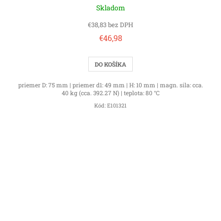
Skladom
€38,83 bez DPH
€46,98
DO KOŠÍKA
priemer D: 75 mm | priemer d1: 49 mm | H: 10 mm | magn. sila: cca.
40 kg (cca. 392.27 N) | teplota: 80 °C
Kód:
E101321