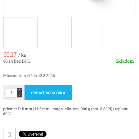
€0,17
/ ks
€0,14 bez DPH
Skladom
Jednotková
cena:
Môžeme doručiť do:
12.8.2026
PRIDAŤ DO KOŠÍKA
priemer D: 5 mm | H: 5 mm | magn. sila: cca. 900 g (cca. 8.83 N) | teplota:
80°C