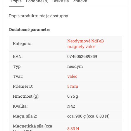
Popis
Podobné (8)
Diskusia
Značka
Popis produktu nie je dostupný
Dodatočné parametre
Neodymové NdFeB
Kategória
:
magnety valce
EAN
:
0746052689359
Typ
:
neodym
Tvar
:
valec
Priemer D
:
5 mm
Hmotnost (g)
:
0,75 g
Kvalita
:
N42
Magn. sila 2
:
cca. 900 g (cca. 8.83 N)
Magnetická sila (cca
8.83 N