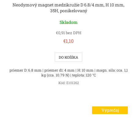
Neodymový magnet medzikružie D 6.8/4 mm, H 10 mm,
35H, ponikelovaný
Skladom
€0,91 bez DPH
€1,10
DO KOŠÍKA
priemer D: 6.8 mm | priemer d1: 4 mm | H: 10 mm | magn. sila: cca. 1,1
kg (cca. 10.79 N) | teplota: 120 °C
Kód:
E101262
Výpredaj