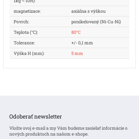
1kg ~ 10N)
:
magnetizace
:
axiálna s výškou
Povrch
:
ponikelovaný (Ni-Cu-Ni)
Teplota (°C)
:
80°C
Tolerance
:
+/- 0,1 mm
Výška H (mm)
:
5 mm
Z
á
p
Odoberať newsletter
ä
t
Vložte svoj e-mail a my Vám budeme zasielať informácie o
i
nových produktoch na našom e-shope.