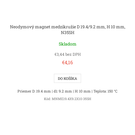
Neodymový magnet medzikružie D 19.4/9.2 mm, H 10 mm,
N35SH
Skladom
€3,44 bez DPH
€4,16
DO KOŠÍKA
Priemer D: 19.4 mm | d1: 9.2 mm | H: 10 mm | Teplota: 150 °C
Kód:
MNME19.4X9.2X10-35SH