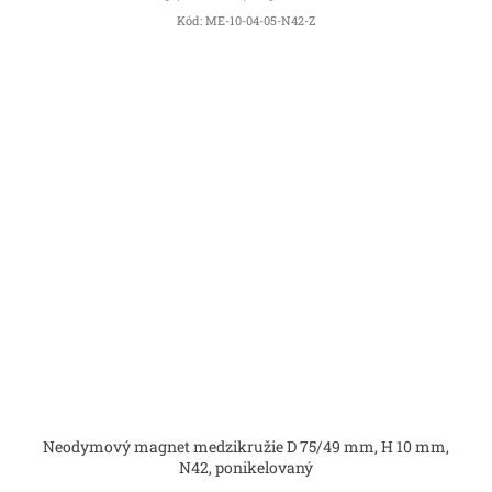
Kód:
ME-10-04-05-N42-Z
Neodymový magnet medzikružie D 75/49 mm, H 10 mm,
N42, ponikelovaný