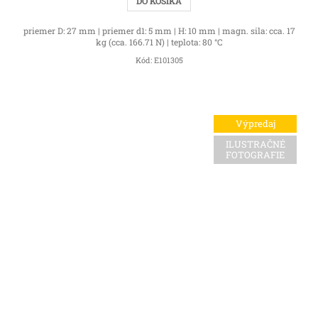
DO KOŠÍKA
priemer D: 27 mm | priemer d1: 5 mm | H: 10 mm | magn. sila: cca. 17
kg (cca. 166.71 N) | teplota: 80 °C
Kód:
E101305
Výpredaj
ILUSTRAČNÉ
FOTOGRAFIE