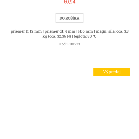
€0,94
DO KOŠÍKA
priemer D: 12 mm | priemer d1: 4 mm | H: 6 mm | magn. sila: cca. 3,3
kg (cca. 32.36 N) | teplota: 80 °C
Kód:
E101273
Výpredaj