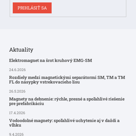
PRIHLÁSIŤ SA
Aktuality
Elektromagnet na šrot kruhový EMG-SM
24.6.2026
Rozdiely medzi magnetickými separátormi SM, TM a TM
FL do násypky vstrekovacieho lisu
26.5.2026
Magnety na debnenie: rýchle, presné a spoľahlivé riešenie
pre prefabrikáciu
17.4.2026
Vodoodolné magnety: spoľahlivé uchytenie aj v daždi a
vlhku
9.4.2026