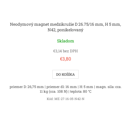
Neodymový magnet medzikružie D 26.75/16 mm, H 5 mm,
N42, ponikelovaný
Skladom
€3,14 bez DPH
€3,80
DO KOŠÍKA
priemer D: 26,75 mm | priemer d1: 16 mm | H: 5 mm | magn. sila: cca.
11 kg (cca. 108 N) | teplota: 80 °C
Kód:
ME-27-16-05-N42-N