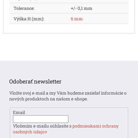
Tolerance
:
+/- 0,1 mm
Výška H (mm)
:
6 mm
Z
á
p
Odoberať newsletter
ä
t
Vložte svoj e-mail a my Vám budeme zasielať informácie o
i
nových produktoch na našom e-shope.
e
Email
Vložením e-mailu súhlasíte s
podmienkami ochrany
osobných údajov