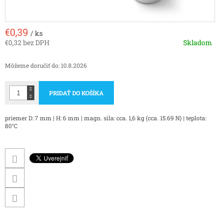
€0,39
/ ks
€0,32 bez DPH
Skladom
Jednotková
cena:
Môžeme doručiť do:
10.8.2026
PRIDAŤ DO KOŠÍKA
priemer D: 7 mm | H: 6 mm | magn. sila: cca. 1,6 kg (cca. 15.69 N) | teplota:
80°C