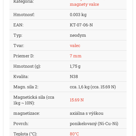
Kategória
:
magnety valce
Hmotnosť
:
0.003 kg
EAN
:
KT-07-06-N
Typ
:
neodym
Tvar
:
valec
Priemer D
:
7 mm
Hmotnost (g)
:
1,75 g
Kvalita
:
N38
Magn. sila 2
:
cca. 1,6 kg (cca. 15.69 N)
Magnetická sila (cca
15.69 N
1kg ~ 10N)
:
magnetizace
:
axiálna s výškou
Povrch
:
ponikelovaný (Ni-Cu-Ni)
Teplota (°C)
:
80°C