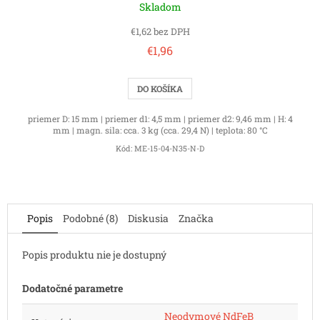
Skladom
€1,62 bez DPH
€1,96
DO KOŠÍKA
priemer D: 15 mm | priemer d1: 4,5 mm | priemer d2: 9,46 mm | H: 4
mm | magn. sila: cca. 3 kg (cca. 29,4 N) | teplota: 80 °C
Kód:
ME-15-04-N35-N-D
Popis
Podobné (8)
Diskusia
Značka
Popis produktu nie je dostupný
Dodatočné parametre
Neodymové NdFeB