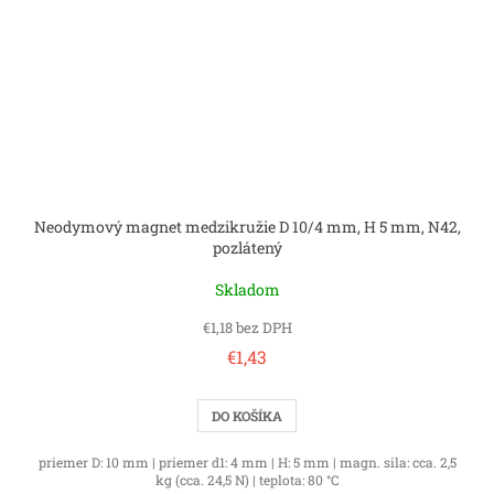
Neodymový magnet medzikružie D 10/4 mm, H 5 mm, N42,
pozlátený
Skladom
€1,18 bez DPH
€1,43
DO KOŠÍKA
priemer D: 10 mm | priemer d1: 4 mm | H: 5 mm | magn. sila: cca. 2,5
kg (cca. 24,5 N) | teplota: 80 °C