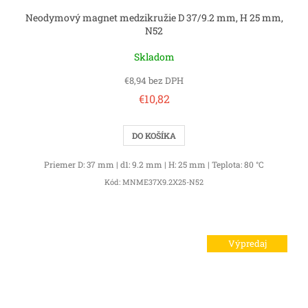
Neodymový magnet medzikružie D 37/9.2 mm, H 25 mm,
N52
Skladom
€8,94 bez DPH
€10,82
DO KOŠÍKA
Priemer D: 37 mm | d1: 9.2 mm | H: 25 mm | Teplota: 80 °C
Kód:
MNME37X9.2X25-N52
Výpredaj