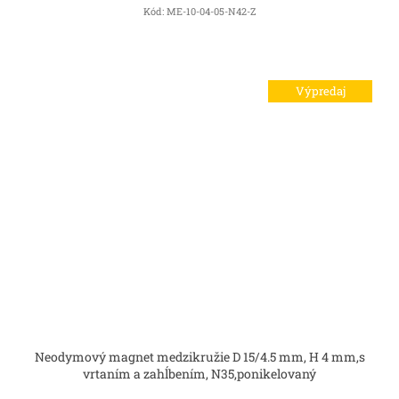
Kód:
ME-10-04-05-N42-Z
Výpredaj
Neodymový magnet medzikružie D 15/4.5 mm, H 4 mm,s
vrtaním a zahĺbením, N35,ponikelovaný