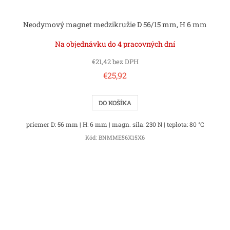
Neodymový magnet medzikružie D 56/15 mm, H 6 mm
Na objednávku do 4 pracovných dní
€21,42 bez DPH
€25,92
DO KOŠÍKA
priemer D: 56 mm | H: 6 mm | magn. sila: 230 N | teplota: 80 °C
Kód:
BNMME56X15X6