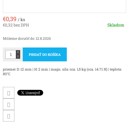
€0,39
/ ks
€0,32 bez DPH
Skladom
Jednotková
cena:
Môžeme doručiť do:
12.8.2026
PRIDAŤ DO KOŠÍKA
priemer D: 12 mm | H: 2 mm | magn. sila: cca. 1,5 kg (cca. 14.71 N) | teplota:
80°C