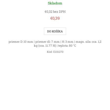
Skladom
€0,32 bez DPH
€0,39
DO KOŠÍKA
priemer D: 10 mm | priemer d1: 7 mm | H: 3 mm | magn. sila: cca. 1,2
kg (cca. 11.77 N) | teplota: 80 °C
Kód:
E101270