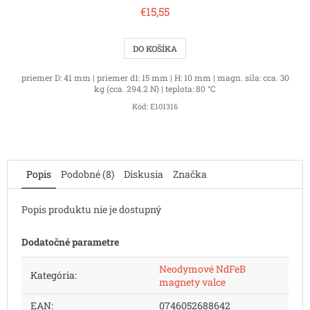
€15,55
DO KOŠÍKA
priemer D: 41 mm | priemer d1: 15 mm | H: 10 mm | magn. sila: cca. 30
kg (cca. 294.2 N) | teplota: 80 °C
Kód:
E101316
Popis
Podobné (8)
Diskusia
Značka
Popis produktu nie je dostupný
Dodatočné parametre
Neodymové NdFeB
Kategória
:
magnety valce
EAN
:
0746052688642