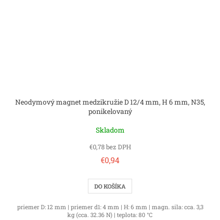
Neodymový magnet medzikružie D 12/4 mm, H 6 mm, N35,
ponikelovaný
Skladom
€0,78 bez DPH
€0,94
DO KOŠÍKA
priemer D: 12 mm | priemer d1: 4 mm | H: 6 mm | magn. sila: cca. 3,3
kg (cca. 32.36 N) | teplota: 80 °C