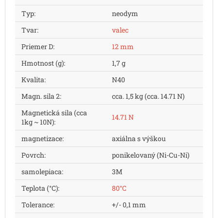
Typ
:
neodym
Tvar
:
valec
Priemer D
:
12 mm
Hmotnost (g)
:
1,7 g
Kvalita
:
N40
Magn. sila 2
:
cca. 1,5 kg (cca. 14.71 N)
Magnetická sila (cca
14.71 N
1kg ~ 10N)
:
magnetizace
:
axiálna s výškou
Povrch
:
ponikelovaný (Ni-Cu-Ni)
samolepiaca
:
3M
Teplota (°C)
:
80°C
Tolerance
:
+/- 0,1 mm