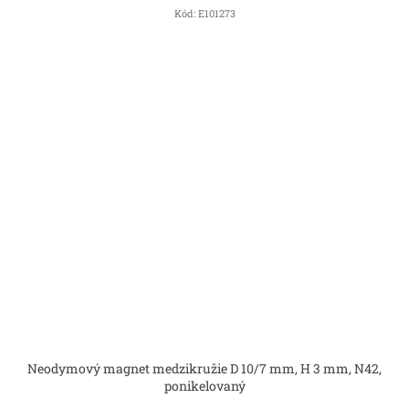
Kód:
E101273
Neodymový magnet medzikružie D 10/7 mm, H 3 mm, N42,
ponikelovaný