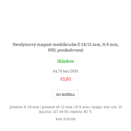
Neodymový magnet medzikružie D 24/12 mm, H 8 mm,
N50, ponikelovaný
Skladom
€4,79 bez DPH
€5,80
DO KOŠÍKA
priemer D: 24 mm | priemer d1: 12 mm | H: 8 mm | magn. sila: cca. 13
kg (cca. 127.49 N) | teplota: 80 °C
Kód:
E101295