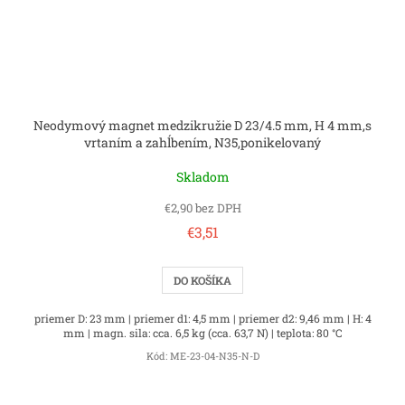
Neodymový magnet medzikružie D 23/4.5 mm, H 4 mm,s
vrtaním a zahĺbením, N35,ponikelovaný
Skladom
€2,90 bez DPH
€3,51
DO KOŠÍKA
priemer D: 23 mm | priemer d1: 4,5 mm | priemer d2: 9,46 mm | H: 4
mm | magn. sila: cca. 6,5 kg (cca. 63,7 N) | teplota: 80 °C
Kód:
ME-23-04-N35-N-D