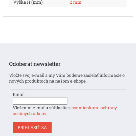
Výška H (mm)
:
2 mm
Z
á
p
Odoberať newsletter
ä
t
Vložte svoj e-mail a my Vám budeme zasielať informácie o
i
nových produktoch na našom e-shope.
e
Email
Vložením e-mailu súhlasíte s
podmienkami ochrany
osobných údajov
PRIHLÁSIŤ SA