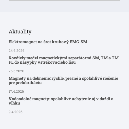
Aktuality
Elektromagnet na šrot kruhový EMG-SM
24.6.2026
Rozdiely medzi magnetickými separátormi SM, TM a TM
FL do násypky vstrekovacieho lisu
26.5.2026
Magnety na debnenie: rýchle, presné a spoľahlivé riešenie
pre prefabrikáciu
17.4.2026
Vodoodolné magnety: spoľahlivé uchytenie aj v daždi a
vlhku
9.4.2026